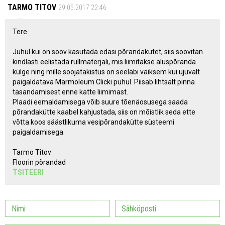
TARMO TITOV
29.05.2017 22:46
Tere
Juhul kui on soov kasutada edasi põrandakütet, siis soovitan
kindlasti eelistada rullmaterjali, mis liimitakse aluspõranda
külge ning mille soojatakistus on seeläbi väiksem kui ujuvalt
paigaldatava Marmoleum Clicki puhul. Piisab lihtsalt pinna
tasandamisest enne katte liimimast.
Plaadi eemaldamisega võib suure tõenäosusega saada
põrandakütte kaabel kahjustada, siis on mõistlik seda ette
võtta koos säästlikuma vesipõrandakütte süsteemi
paigaldamisega.
Tarmo Titov
Floorin põrandad
TSITEERI