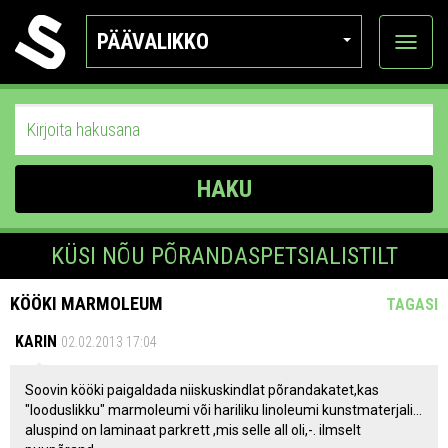
PÄÄVALIKKO
Näytä
kategor
HAKU
KÜSI NÕU PÕRANDASPETSIALISTILT
KÖÖKI MARMOLEUM
TAGASI
KARIN
02.02.2013 17:04
Soovin kööki paigaldada niiskuskindlat põrandakatet,kas
"looduslikku" marmoleumi või hariliku linoleumi kunstmaterjali...
aluspind on laminaat parkrett ,mis selle all oli,-. ilmselt