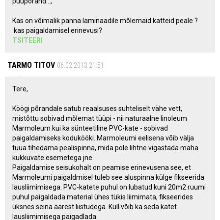
puupõrand...,
Kas on võimalik panna laminaadile mõlemaid katteid peale ?
.kas paigaldamisel erinevusi?
TSITEERI
TARMO TITOV
06.02.2013 21:51
Tere,
Köögi põrandale satub reaalsuses suhteliselt vähe vett,
mistõttu sobivad mõlemat tüüpi - nii naturaalne linoleum
Marmoleum kui ka sünteetiline PVC-kate - sobivad
paigaldamiseks kodukööki. Marmoleumi eelisena võib välja
tuua tihedama pealispinna, mida pole lihtne vigastada maha
kukkuvate esemetega jne.
Paigaldamise seisukohalt on peamise erinevusena see, et
Marmoleumi paigaldmisel tuleb see aluspinna külge fikseerida
lausliimimisega. PVC-katete puhul on lubatud kuni 20m2 ruumi
puhul paigaldada material ühes tükis liimimata, fikseerides
üksnes seina äärest liistudega. Küll võib ka seda katet
lausliimimisega paigadlada.