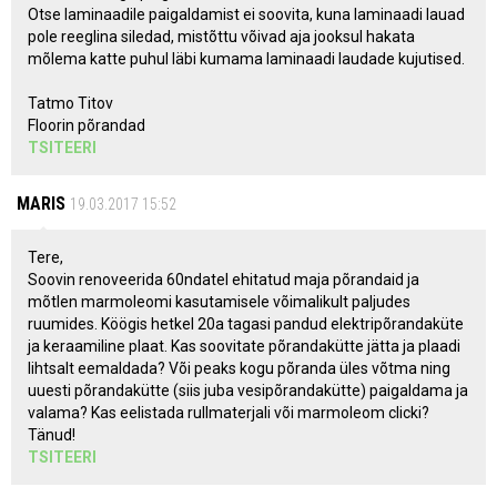
Otse laminaadile paigaldamist ei soovita, kuna laminaadi lauad
pole reeglina siledad, mistõttu võivad aja jooksul hakata
mõlema katte puhul läbi kumama laminaadi laudade kujutised.
Tatmo Titov
Floorin põrandad
TSITEERI
MARIS
19.03.2017 15:52
Tere,
Soovin renoveerida 60ndatel ehitatud maja põrandaid ja
mõtlen marmoleomi kasutamisele võimalikult paljudes
ruumides. Köögis hetkel 20a tagasi pandud elektripõrandaküte
ja keraamiline plaat. Kas soovitate põrandakütte jätta ja plaadi
lihtsalt eemaldada? Või peaks kogu põranda üles võtma ning
uuesti põrandakütte (siis juba vesipõrandakütte) paigaldama ja
valama? Kas eelistada rullmaterjali või marmoleom clicki?
Tänud!
TSITEERI