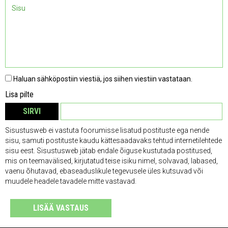
Haluan sähköpostiin viestiä, jos siihen viestiin vastataan.
Lisa pilte
SIRVI
EEMALDA
Sisustusweb ei vastuta foorumisse lisatud postituste ega nende
sisu, samuti postituste kaudu kättesaadavaks tehtud internetilehtede
sisu eest. Sisustusweb jätab endale õiguse kustutada postitused,
mis on teemavälised, kirjutatud teise isiku nimel, solvavad, labased,
vaenu õhutavad, ebaseaduslikule tegevusele üles kutsuvad või
muudele headele tavadele mitte vastavad.
LISÄÄ VASTAUS