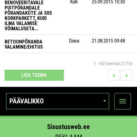
Külli
25.09.2015 10:30
RENOVEERITAVALE
PUITPÕRANDALE
PÕRANDAKÜTE JA SIIS
KORKPARKETT, KUID
ILMA VALAMISE
VÕIMALUSETA...
Diana
21.08.2015 09:48
BETOONPÕRANDA
VALAMINE/EHITUS
1 - 60 teemat 217'st
LISA TEEMA
PÄÄVALIKKO
Näytä
kategori
Sisustusweb.ee