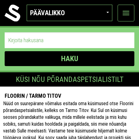
PÄÄVALIKKO
Näytä
kategor
HAKU
KÜSI NÕU PÕRANDASPETSIALISTILT
FLOORIN / TARMO TITOV
Nüüd on suurepärane võimalus esitada oma küsimused otse Floorini
põrandaspetsialistile, kelleks on Tarmo Titov. Kui Sul on küsimusi
seoses põrandakatte valikuga, mida millele eelistada ja mis kuhu
sobiks, samuti kuidas hooldada ja paigaldada, siis meie nõuandja
vastab Sulle meelsasti. Vastame teie küsimusele hiljemalt kolme
tööpäeva jooksul. Kui soov saada juba täislahendust ja projekti siis