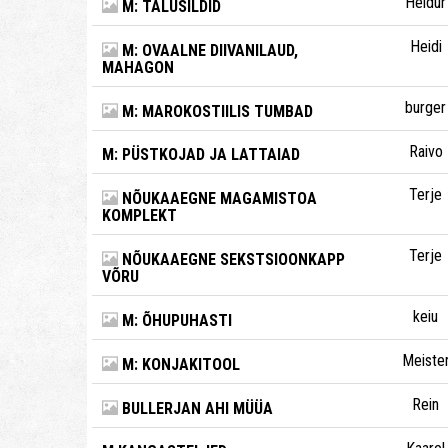
Heldur
M: TALUSILDID
Heidi
M: OVAALNE DIIVANILAUD,
MAHAGON
burger
M: MAROKOSTIILIS TUMBAD
Raivo
M: PÜSTKOJAD JA LATTAIAD
Terje
NÕUKAAEGNE MAGAMISTOA
KOMPLEKT
Terje
NÕUKAAEGNE SEKSTSIOONKAPP
VÕRU
keiu
M: ÕHUPUHASTI
Meiste
M: KONJAKITOOL
Rein
BULLERJAN AHI MÜÜA