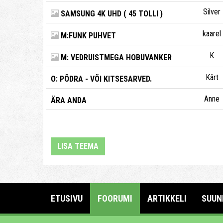
Silver
SAMSUNG 4K UHD ( 45 TOLLI )
kaarel
M:FUNK PUHVET
K
M: VEDRUISTMEGA HOBUVANKER
Kärt
O: PÕDRA - VÕI KITSESARVED.
Anne
ÄRA ANDA
LISA TEEMA
ETUSIVU
FOORUMI
ARTIKKELI
SUUN