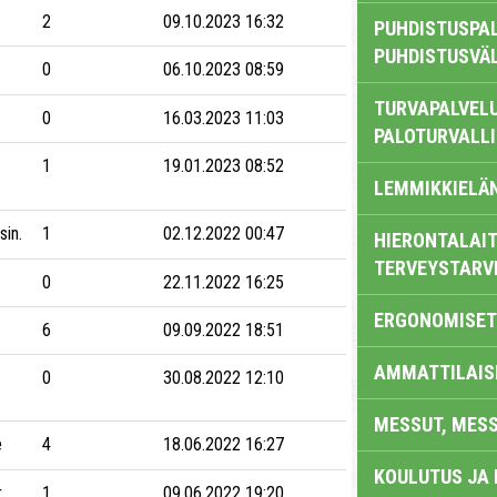
2
09.10.2023 16:32
PUHDISTUSPAL
PUHDISTUSVÄ
0
06.10.2023 08:59
TURVAPALVELU
0
16.03.2023 11:03
PALOTURVALL
1
19.01.2023 08:52
LEMMIKKIELÄ
in.
1
02.12.2022 00:47
HIERONTALAIT
TERVEYSTARV
0
22.11.2022 16:25
ERGONOMISET
6
09.09.2022 18:51
AMMATTILAIS
0
30.08.2022 12:10
MESSUT, MES
e
4
18.06.2022 16:27
KOULUTUS JA
r
1
09.06.2022 19:20