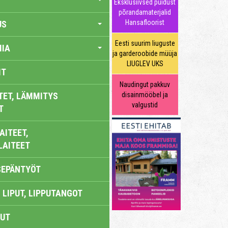
Eksklusiivsed puidust
põrandamaterjalid
Hansafloorist
US
Eesti suurim liuguste
IA
ja garderoobide müüja
LIUGLEV UKS
IT
Naudingut pakkuv
TET, LÄMMITYS
disainmööbel ja
valgustid
T
AITEET,
LAITEET
SEPÄNTYÖT
 LIPUT, LIPPUTANGOT
UT