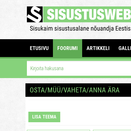
ETUSIVU
FOORUMI
ARTIKKELI
GALL
OSTA/MÜÜ/VAHETA/ANNA ÄRA
LISA TEEMA