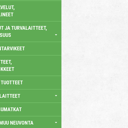
VELUT,
LINEET
T JA TURVALAITTEET,
ISUUS
NTARVIKEET
TEET,
IKKEET
 TUOTTEET
LAITTEET
SUMATKAT
 MUU NEUVONTA