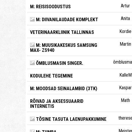
Artur
M: REISISOODUSTUS
Anita
M: DIIVANILAUDADE KOMPLEKT
Kordie
VETERINAARKLIINIK TALLINNAS
Martin
M: MUUSIKAKESKUS SAMSUNG
MAX- ZS940
õmblusmas
ÕMBLUSMASIN SINGER.
KalleM
KODULEHE TEGEMINE
Kaspar
M: MOODSAD SEINALAMBID (3TK)
Math
RÕIVAD JA AKSESSUAARID
INTERNETIS
theres
TÕSINE TASUTA LAENUPAKKUMINE
Meiste