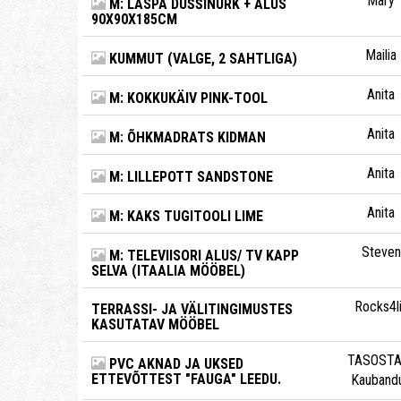
Mary
M: LASPA DUŠŠINURK + ALUS
90X90X185CM
Mailia
KUMMUT (VALGE, 2 SAHTLIGA)
Anita
M: KOKKUKÄIV PINK-TOOL
Anita
M: ÕHKMADRATS KIDMAN
Anita
M: LILLEPOTT SANDSTONE
Anita
M: KAKS TUGITOOLI LIME
Steven
M: TELEVIISORI ALUS/ TV KAPP
SELVA (ITAALIA MÖÖBEL)
Rocks4l
TERRASSI- JA VÄLITINGIMUSTES
KASUTATAV MÖÖBEL
TASOSTA
PVC AKNAD JA UKSED
ETTEVÕTTEST "FAUGA" LEEDU.
Kauband