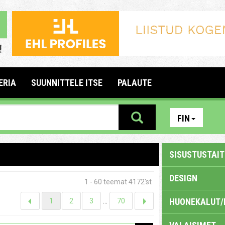
ERIA
SUUNNITTELE ITSE
PALAUTE
FIN
SISUSTUSTAITE
DESIGN
1 - 60 teemat 4172'st
HUONEKALUT/
1
2
3
...
70