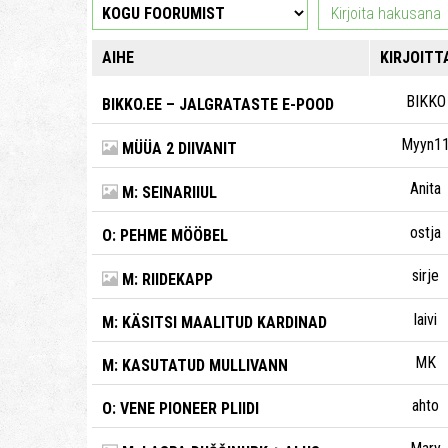
AIHE
KIRJOITT
BIKKO
BIKKO.EE – JALGRATASTE E-POOD
Myyn1
MÜÜA 2 DIIVANIT
Anita
M: SEINARIIUL
ostja
O: PEHME MÖÖBEL
sirje
M: RIIDEKAPP
laivi
M: KÄSITSI MAALITUD KARDINAD
MK
M: KASUTATUD MULLIVANN
ahto
O: VENE PIONEER PLIIDI