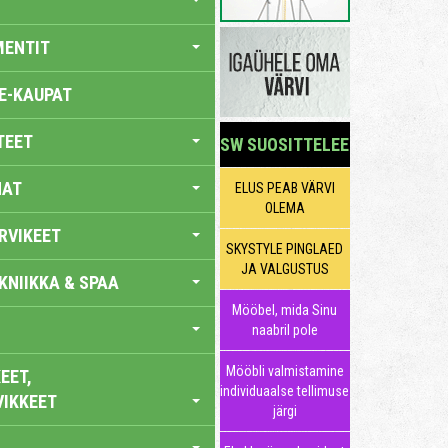
MENTIT
E-KAUPAT
TEET
SW SUOSITTELEE
NAT
ELUS PEAB VÄRVI
OLEMA
RVIKEET
SKYSTYLE PINGLAED
JA VALGUSTUS
KNIIKKA & SPAA
Mööbel, mida Sinu
naabril pole
Mööbli valmistamine
EET,
individuaalse tellimuse
VIKKEET
järgi