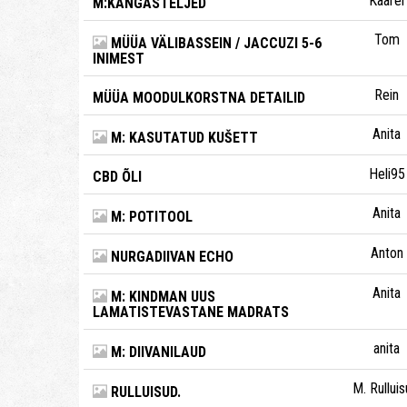
Kaarel
M:KANGASTELJED
Tom
MÜÜA VÄLIBASSEIN / JACCUZI 5-6
INIMEST
Rein
MÜÜA MOODULKORSTNA DETAILID
Anita
M: KASUTATUD KUŠETT
Heli95
CBD ÕLI
Anita
M: POTITOOL
Anton
NURGADIIVAN ECHO
Anita
M: KINDMAN UUS
LAMATISTEVASTANE MADRATS
anita
M: DIIVANILAUD
M. Rulluis
RULLUISUD.