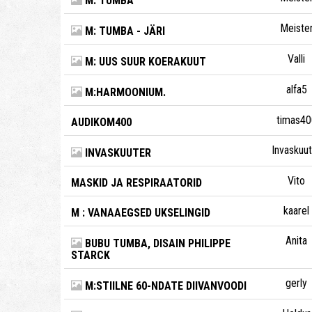
M: TUMBA
Meiste
M: TUMBA - JÄRI
Valli
M: UUS SUUR KOERAKUUT
alfa5
M:HARMOONIUM.
timas40
AUDIKOM400
Invaskuu
INVASKUUTER
Vito
MASKID JA RESPIRAATORID
kaarel
M : VANAAEGSED UKSELINGID
Anita
BUBU TUMBA, DISAIN PHILIPPE
STARCK
gerly
M:STIILNE 60-NDATE DIIVANVOODI