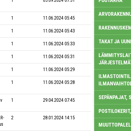
PUUTARHA
1
05.09.2024 07:31
ARVORAKENN
1
11.06.2024 05:45
RAKENNUSKEM
1
11.06.2024 05:43
TAKAT JA UUN
1
11.06.2024 05:33
LÄMMITYSLAI
1
11.06.2024 05:31
JÄRJESTELMÄ
1
11.06.2024 05:29
ILMASTOINTIL
1
11.06.2024 05:28
ILMANVAIHTO
SEPÄNPAJAT, 
iv
1
29.04.2024 07:45
POSTILOKERIT,
R-
2
28.01.2024 14:15
us
MUUTTOPALEL