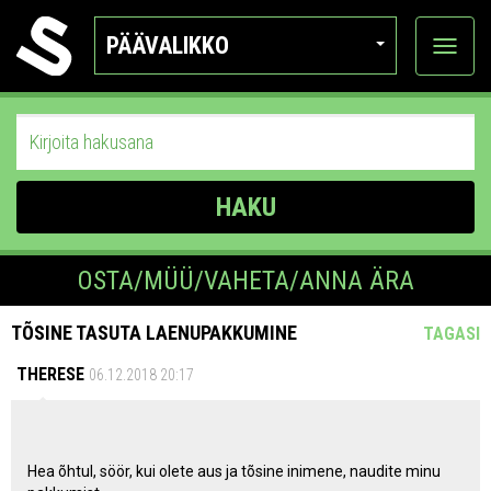
PÄÄVALIKKO
Näytä
kategor
HAKU
OSTA/MÜÜ/VAHETA/ANNA ÄRA
TÕSINE TASUTA LAENUPAKKUMINE
TAGASI
THERESE
06.12.2018 20:17
Hea õhtul, söör, kui olete aus ja tõsine inimene, naudite minu