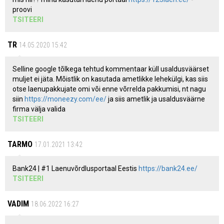
proovi
TSITEERI
TR
14.05.2020 15:42
Selline google tõlkega tehtud kommentaar küll usaldusväärset
muljet ei jäta. Mõistlik on kasutada ametlikke lehekülgi, kas siis
otse laenupakkujate omi või enne võrrelda pakkumisi, nt nagu
siin
https://moneezy.com/ee/
ja siis ametlik ja usaldusväärne
firma välja valida
TSITEERI
TARMO
17.01.2021 13:42
Bank24 | #1 Laenuvõrdlusportaal Eestis
https://bank24.ee/
TSITEERI
VADIM
18.06.2022 16:27