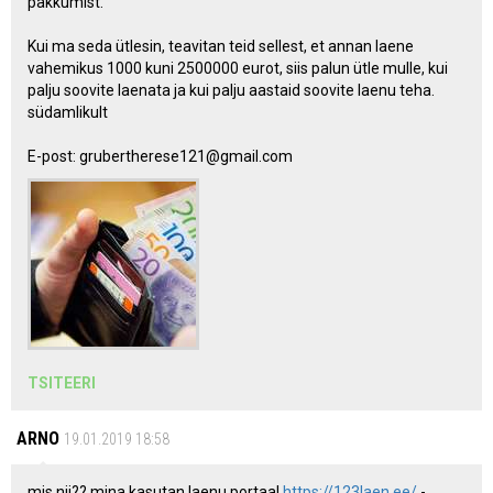
pakkumist.
Kui ma seda ütlesin, teavitan teid sellest, et annan laene
vahemikus 1000 kuni 2500000 eurot, siis palun ütle mulle, kui
palju soovite laenata ja kui palju aastaid soovite laenu teha.
südamlikult
E-post: grubertherese121@gmail.com
TSITEERI
ARNO
19.01.2019 18:58
mis nii?? mina kasutan laenu portaal
https://123laen.ee/
-