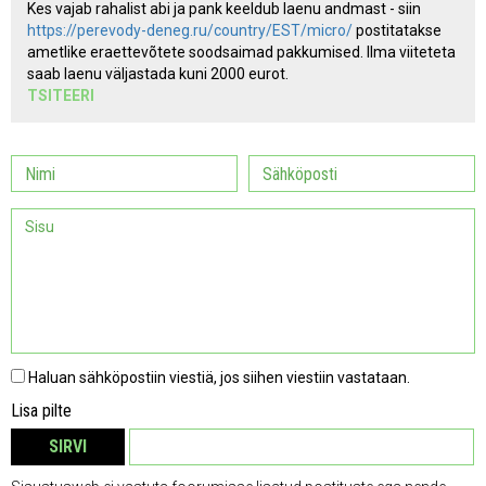
Kes vajab rahalist abi ja pank keeldub laenu andmast - siin
https://perevody-deneg.ru/country/EST/micro/
postitatakse
ametlike eraettevõtete soodsaimad pakkumised. Ilma viiteteta
saab laenu väljastada kuni 2000 eurot.
TSITEERI
Haluan sähköpostiin viestiä, jos siihen viestiin vastataan.
Lisa pilte
SIRVI
EEMALDA