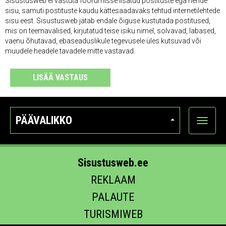
Sisustusweb ei vastuta foorumisse lisatud postituste ega nende
sisu, samuti postituste kaudu kättesaadavaks tehtud internetilehtede
sisu eest. Sisustusweb jätab endale õiguse kustutada postitused,
mis on teemavälised, kirjutatud teise isiku nimel, solvavad, labased,
vaenu õhutavad, ebaseaduslikule tegevusele üles kutsuvad või
muudele headele tavadele mitte vastavad.
LISÄÄ VASTAUS
PÄÄVALIKKO
Näytä
kategori
Sisustusweb.ee
REKLAAM
PALAUTE
TURISMIWEB