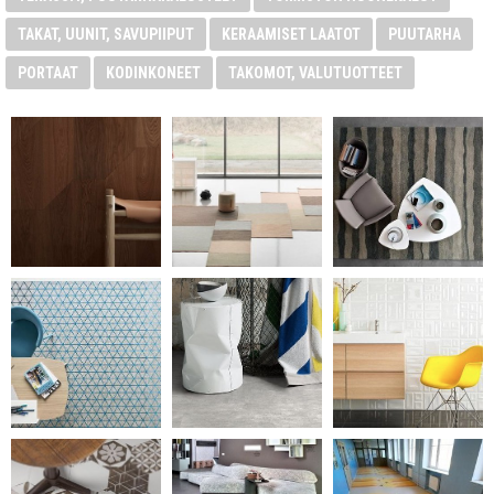
TAKAT, UUNIT, SAVUPIIPUT
KERAAMISET LAATOT
PUUTARHA
PORTAAT
KODINKONEET
TAKOMOT, VALUTUOTTEET