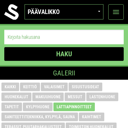
PÄÄVALIKKO
Näytä
kategor
HAKU
GALERII
KAIKKI
KEITTIÖ
VALAISIMET
SISUSTUSIDEAT
HUONEKALUT
MAKUUHUONE
MESSUT
LASTENHUONE
TAPETIT
KYLPYHUONE
LATTIAPINNOITTEET
SANITEETTITEKNIIKKA, KYLPYLÄ, SAUNA
KAIHTIMET
TERASSIT, PUUTARHAKALUSTEET
TOIMISTON HUONEKALUT