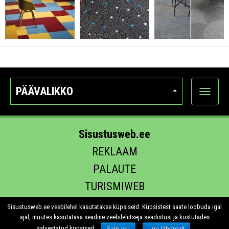
PÄÄVALIKKO
Näytä
kategori
Sisustusweb.ee
REKLAAM
PALAUTE
TURISMIWEB
EHITUS.EE
Sisustusweb.ee veebilehel kasutatakse küpsiseid. Küpsistest saate loobuda igal
ajal, muutes kasutatava seadme veebilehitseja seadistusi ja kustutades
salvestatud küpsised.