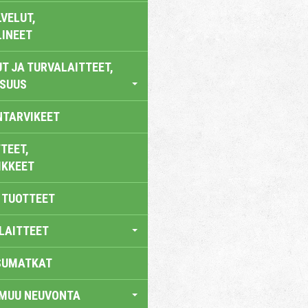
VELUT,
LINEET
T JA TURVALAITTEET,
ISUUS
NTARVIKEET
TEET,
IKKEET
 TUOTTEET
LAITTEET
SUMATKAT
 MUU NEUVONTA