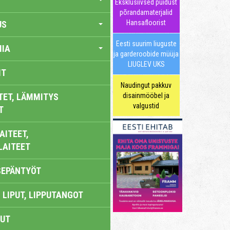
Eksklusiivsed puidust
põrandamaterjalid
Hansafloorist
US
Eesti suurim liuguste
IA
ja garderoobide müüja
LIUGLEV UKS
IT
Naudingut pakkuv
TET, LÄMMITYS
disainmööbel ja
valgustid
T
AITEET,
LAITEET
SEPÄNTYÖT
 LIPUT, LIPPUTANGOT
UT