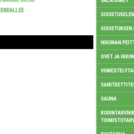
VALAISIMET
ENDALI.EE
SISUSTUSELE
SISUSTUKSEN 
IKKUNAN PEIT
OVET JA IKKU
VIIMESTELYTA
SANITEETTITE
SAUNA
KODINTARVIKK
TOIMISTOTAR