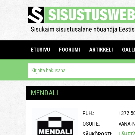
ETUSIVU
FOORUMI
ARTIKKELI
GALL
MENDALI
PUH.:
+372 50
OSOITE:
VANA-N
SÄHKÖPOSTI:
LÄHET