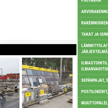
PUUTARHA
ARVORAKENN
RAKENNUSKEM
TAKAT JA UUN
LÄMMITYSLAI
JÄRJESTELMÄ
ILMASTOINTIL
ILMANVAIHTO
SEPÄNPAJAT, 
POSTILOKERIT,
MUUTTOPALEL