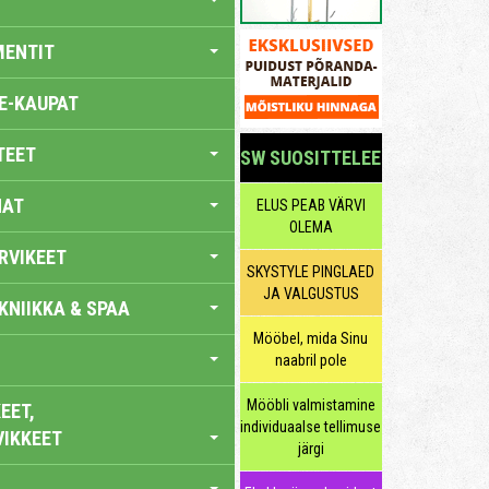
MENTIT
E-KAUPAT
TEET
SW SUOSITTELEE
NAT
ELUS PEAB VÄRVI
OLEMA
RVIKEET
SKYSTYLE PINGLAED
JA VALGUSTUS
KNIIKKA & SPAA
Mööbel, mida Sinu
naabril pole
Mööbli valmistamine
EET,
individuaalse tellimuse
VIKKEET
järgi