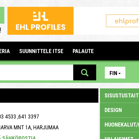
ERIA
SUUNNITTELE ITSE
PALAUTE
FIN
SISUSTUSTAITE
DESIGN
3 4533 ,641 3397
HUONEKALUT/
ARVA MNT 1A, HARJUMAA
Ä SÄHKÖPOSTIA