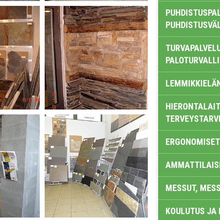
PUHDISTUSPAL
PUHDISTUSVÄ
TURVAPALVELU
PALOTURVALL
LEMMIKKIELÄ
HIERONTALAIT
TERVEYSTARV
ERGONOMISET
AMMATTILAIS
MESSUT, MES
KOULUTUS JA