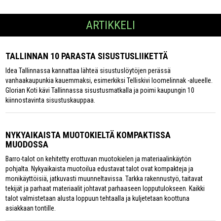
ARTIKKELI
TALLINNAN 10 PARASTA SISUSTUSLIIKETTÄ
Idea Tallinnassa kannattaa lähteä sisustuslöytöjen perässä
vanhaakaupunkia kauemmaksi, esimerkiksi Telliskivi loomelinnak -alueelle.
Glorian Koti kävi Tallinnassa sisustusmatkalla ja poimi kaupungin 10
kiinnostavinta sisustuskauppaa.
NYKYAIKAISTA MUOTOKIELTÄ KOMPAKTISSA
MUODOSSA
Barro-talot on kehitetty erottuvan muotokielen ja materiaalinkäytön
pohjalta. Nykyaikaista muotoilua edustavat talot ovat kompakteja ja
monikäyttöisiä, jatkuvasti muunneltavissa. Tarkka rakennustyö, taitavat
tekijät ja parhaat materiaalit johtavat parhaaseen lopputulokseen. Kaikki
talot valmistetaan alusta loppuun tehtaalla ja kuljetetaan koottuna
asiakkaan tontille.