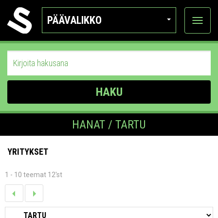
PÄÄVALIKKO
Näytä
kategor
HAKU
HANAT / TARTU
YRITYKSET
1 - 10 teemat 12'st