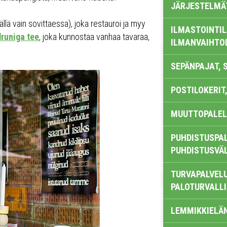
JÄRJESTELMÄ
llä vain sovittaessa), joka restauroi ja myy
ILMASTOINTIL
druniga tee
, joka kunnostaa vanhaa tavaraa,
ILMANVAIHTO
SEPÄNPAJAT, 
POSTILOKERIT,
MUUTTOPALEL
PUHDISTUSPAL
PUHDISTUSVÄ
TURVAPALVELU
PALOTURVALL
LEMMIKKIELÄ