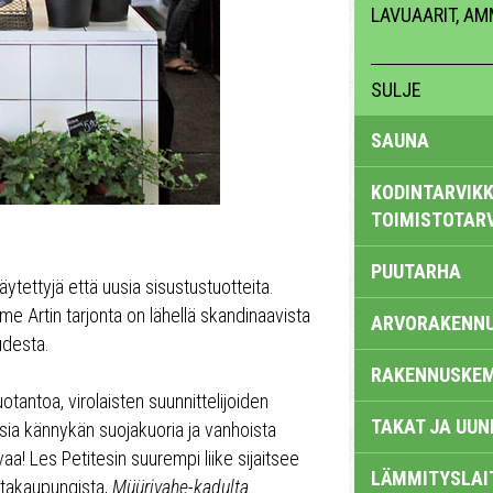
LAVUAARIT, A
SULJE
SAUNA
KODINTARVIKK
TOIMISTOTAR
PUUTARHA
tettyjä että uusia sisustustuotteita.
 Artin tarjonta on lähellä skandinaavista
ARVORAKENN
udesta.
RAKENNUSKEM
tantoa, virolaisten suunnittelijoiden
TAKAT JA UUN
risia kännykän suojakuoria ja vanhoista
vaa! Les Petitesin suurempi liike sijaitsee
LÄMMITYSLAI
stakaupungista,
Müürivahe-kadulta
.