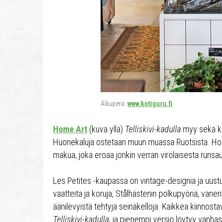
Alkuperä:
www.kotiguru.fi
Home Art
(kuva yllä)
Telliskivi-kadulla
myy sekä käy
Huonekaluja ostetaan muun muassa Ruotsista. Home
makua, joka eroaa jonkin verran virolaisesta runsa
Les Petites -kaupassa on vintage-designia ja uustuo
vaatteita ja koruja, Stålhästenin polkupyöriä, vane
äänilevyistä tehtyjä seinäkelloja. Kaikkea kiinnosta
Telliskivi-kadulla
, ja pienempi versio löytyy vanha