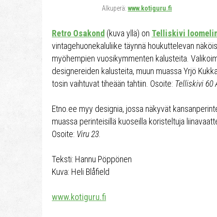
Alkuperä:
www.kotiguru.fi
Retro Osakond
(kuva yllä) on
Telliskivi loomel
vintagehuonekaluliike täynnä houkuttelevan näköis
myöhempien vuosikymmenten kalusteita. Valikoim
designereiden kalusteita, muun muassa Yrjö Kukka
tosin vaihtuvat tiheään tahtiin. Osoite:
Telliskivi 60 
Etno.ee myy designia, jossa näkyvät kansanperin
muassa perinteisillä kuoseilla koristeltuja liinavaat
Osoite:
Viru 23
.
Teksti: Hannu Pöppönen
Kuva: Heli Blåfield
www.kotiguru.fi