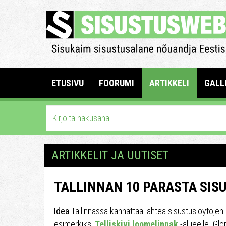
ETUSIVU
FOORUMI
ARTIKKELI
GALL
ARTIKKELIT JA UUTISET
TALLINNAN 10 PARASTA SIS
Idea
Tallinnassa kannattaa lähteä sisustuslöytöj
esimerkiksi
Telliskivi loomelinnak
-alueelle. Glo