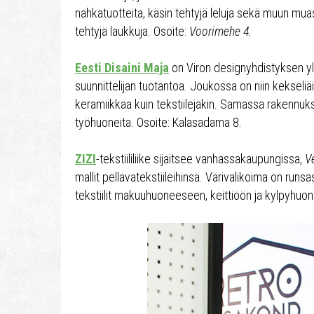
nahkatuotteita, käsin tehtyjä leluja sekä muun mu
tehtyjä laukkuja. Osoite:
Voorimehe 4.
Eesti Disaini Maja
on Viron designyhdistyksen yllä
suunnittelijan tuotantoa. Joukossa on niin kekseliäit
keramiikkaa kuin tekstiilejäkin. Samassa rakennuks
työhuoneita. Osoite: Kalasadama 8.
ZIZI
-tekstiililiike sijaitsee vanhassakaupungissa,
V
mallit pellavatekstiileihinsä. Värivalikoima on runsa
tekstiilit makuuhuoneeseen, keittiöön ja kylpyhuo