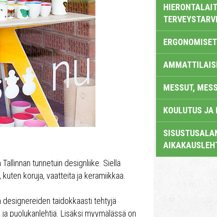
HIERONTALAIT
TERVEYSTARV
ERGONOMISET
AMMATTILAIS
MESSUT, MES
KOULUTUS JA
SISUSTUSALAN
AIKAKAUSLEH
Tallinnan tunnetuin designliike. Siellä
, kuten koruja, vaatteita ja keramiikkaa.
designereiden taidokkaasti tehtyjä
ia ja puolukanlehtiä. Lisäksi myymälässä on