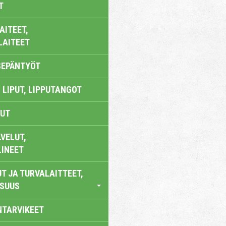
T
AITEET,
LAITEET
SEPÄNTYÖT
 LIPUT, LIPPUTANGOT
UT
VELUT,
LINEET
T JA TURVALAITTEET,
ISUUS
NTARVIKEET