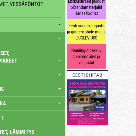
Eksklusiivsed puidust
MMET, VESSÄPÖNTÖT
põrandamaterjalid
Hansafloorist
Eesti suurim liuguste
ja garderoobide müüja
LIUGLEV UKS
Naudingut pakkuv
EET,
disainmööbel ja
VIKKEET
valgustid
US
IA
IT
TET, LÄMMITYS