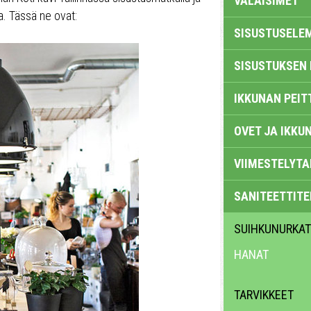
VALAISIMET
. Tässä ne ovat:
SISUSTUSELE
SISUSTUKSEN 
IKKUNAN PEIT
OVET JA IKKU
VIIMESTELYTA
SANITEETTITE
SUIHKUNURKAT
HANAT
TARVIKKEET