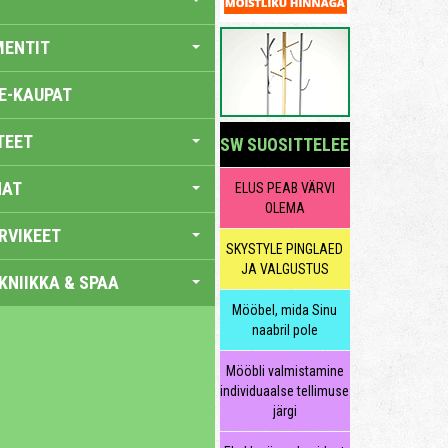
MENTIT
E-KAUPAT
TEET
SW SUOSITTELEE
NAT
ELUS PEAB VÄRVI
OLEMA
RVIKEET
SKYSTYLE PINGLAED
JA VALGUSTUS
KNIIKKA & SPAA
Mööbel, mida Sinu
naabril pole
Mööbli valmistamine
individuaalse tellimuse
järgi