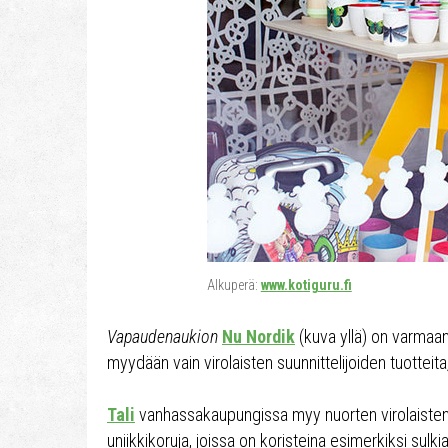
Alkuperä:
www.kotiguru.fi
Vapaudenaukion
Nu Nordik
(kuva yllä) on varmaan 
myydään vain virolaisten suunnittelijoiden tuotteita
Tali
vanhassakaupungissa myy nuorten virolaisten 
uniikkikoruja, joissa on koristeina esimerkiksi sulk