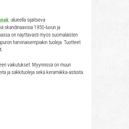
innak
-alueella sijaitseva
iä skandinaavisia 1950-luvun ja
assa on näyttävästi myös suomalaisten
puron harvinaisempiakin tuoleja. Tuotteet
A.
teen vaikutukset. Myynnissä on muun
teita ja säkkituoleja sekä keramiikka-astioita.