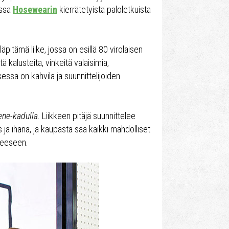
assa
Hosewearin
kierrätetyistä paloletkuista
pitämä liike, jossa on esillä 80 virolaisen
ä kalusteita, vinkeitä valaisimia,
essa on kahvila ja suunnittelijoiden
ene-kadulla
. Liikkeen pitäjä suunnittelee
s ja ihana, ja kaupasta saa kaikki mahdolliset
neeseen.