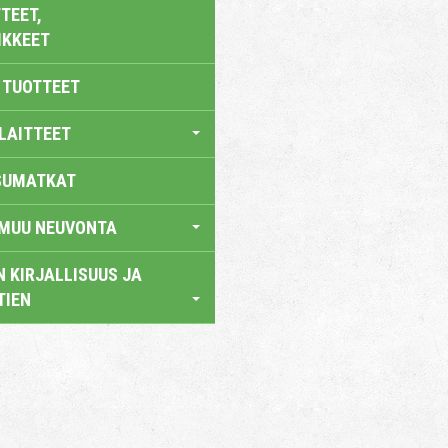
TEET,
IKKEET
 TUOTTEET
LAITTEET
SUMATKAT
 MUU NEUVONTA
 KIRJALLISUUS JA
TIEN