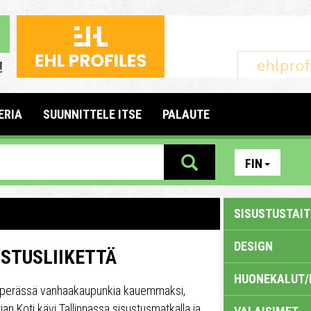
ERIA
SUUNNITTELE ITSE
PALAUTE
FIN
SISUSTUSTAITE
DESIGN
USTUSLIIKETTÄ
HUONEKALUT/
en perässä vanhaakaupunkia kauemmaksi,
rian Koti kävi Tallinnassa sisustusmatkalla ja