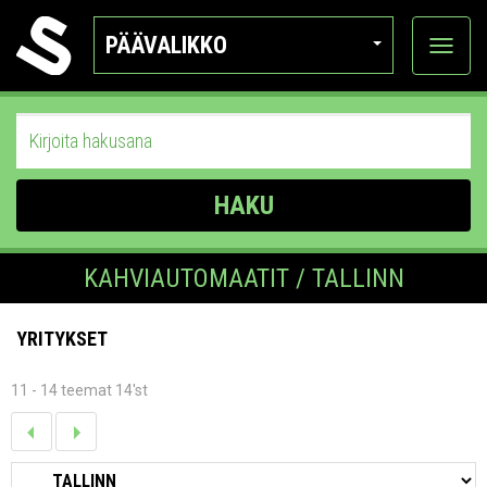
PÄÄVALIKKO
Näytä
kategor
HAKU
KAHVIAUTOMAATIT / TALLINN
YRITYKSET
11 - 14 teemat 14'st