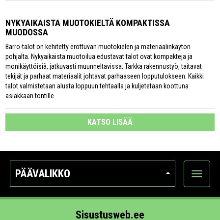
NYKYAIKAISTA MUOTOKIELTÄ KOMPAKTISSA
MUODOSSA
Barro-talot on kehitetty erottuvan muotokielen ja materiaalinkäytön
pohjalta. Nykyaikaista muotoilua edustavat talot ovat kompakteja ja
monikäyttöisiä, jatkuvasti muunneltavissa. Tarkka rakennustyö, taitavat
tekijät ja parhaat materiaalit johtavat parhaaseen lopputulokseen. Kaikki
talot valmistetaan alusta loppuun tehtaalla ja kuljetetaan koottuna
asiakkaan tontille.
KATSO LISÄÄ
PÄÄVALIKKO
Näytä
kategori
Sisustusweb.ee