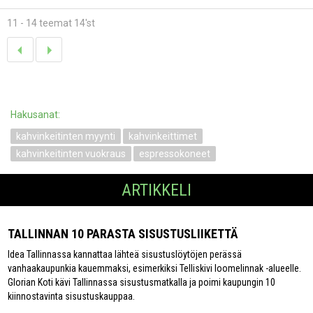
11 - 14 teemat 14'st
Hakusanat:
kahvinkeitinten myynti
kahvinkeittimet
kahvinkeitinten vuokraus
espressokoneet
ARTIKKELI
TALLINNAN 10 PARASTA SISUSTUSLIIKETTÄ
Idea Tallinnassa kannattaa lähteä sisustuslöytöjen perässä
vanhaakaupunkia kauemmaksi, esimerkiksi Telliskivi loomelinnak -alueelle.
Glorian Koti kävi Tallinnassa sisustusmatkalla ja poimi kaupungin 10
kiinnostavinta sisustuskauppaa.