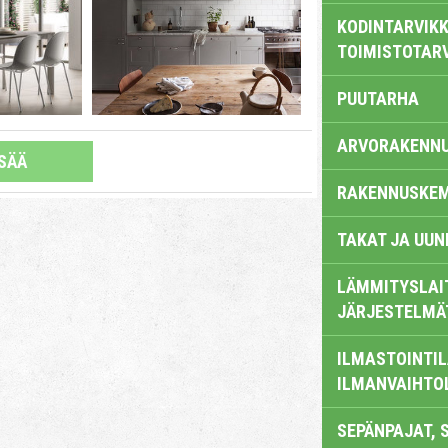
KODINTARVIKK
TOIMISTOTAR
PUUTARHA
ARVORAKENN
ISÄÄ
RAKENNUSKEM
TAKAT JA UUN
LÄMMITYSLAI
JÄRJESTELMÄ
ILMASTOINTIL
ILMANVAIHTO
SEPÄNPAJAT, 