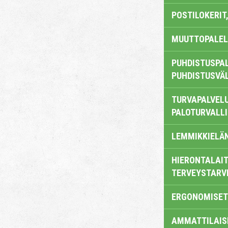
POSTILOKERIT,
MUUTTOPALEL
PUHDISTUSPAL
PUHDISTUSVÄ
TURVAPALVELU
PALOTURVALL
LEMMIKKIELÄ
HIERONTALAIT
TERVEYSTARV
ERGONOMISET
AMMATTILAIS