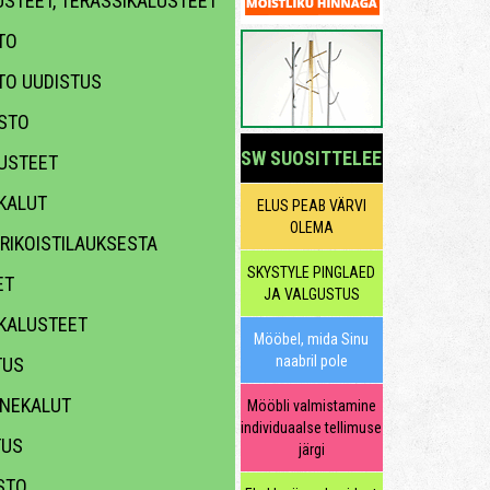
STEET, TERASSIKALUSTEET
TO
TO UUDISTUS
STO
SW SUOSITTELEE
USTEET
KALUT
ELUS PEAB VÄRVI
OLEMA
RIKOISTILAUKSESTA
SKYSTYLE PINGLAED
ET
JA VALGUSTUS
KALUSTEET
Mööbel, mida Sinu
naabril pole
TUS
NEKALUT
Mööbli valmistamine
individuaalse tellimuse
TUS
järgi
TO,