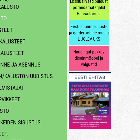
Eksklusiivsed puidust
KALUSTO
põrandamaterjalid
Hansafloorist
STO
Eesti suurim liuguste
STEET
ja garderoobide müüja
LIUGLEV UKS
KALUSTEET
Naudingut pakkuv
ALUSTEET
disainmööbel ja
KENNE JA ASENNUS
valgustid
N/KALUSTON UUDISTUS
LMISTAJAT
VIKKEET
ASTO
KKEIDEN SISUSTUS
ET,