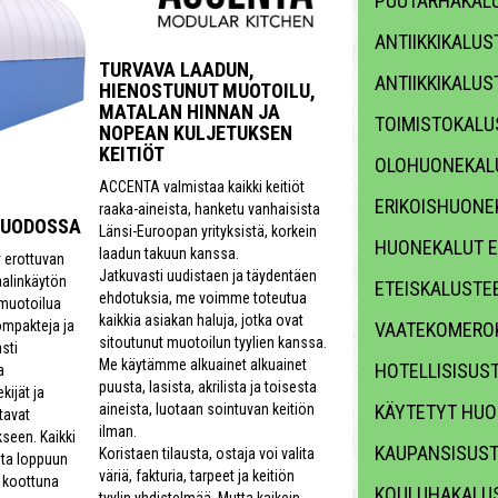
PUUTARHAKALU
ANTIIKKIKALUS
TURVAVA LAADUN,
ANTIIKKIKALUS
HIENOSTUNUT MUOTOILU,
MATALAN HINNAN JA
TOIMISTOKALU
NOPEAN KULJETUKSEN
KEITIÖT
OLOHUONEKAL
ACCENTA valmistaa kaikki keitiöt
ERIKOISHUONE
raaka-aineista, hanketu vanhaisista
MUODOSSA
Länsi-Euroopan yrityksistä, korkein
HUONEKALUT E
laadun takuun kanssa.
y erottuvan
Jatkuvasti uudistaen ja täydentäen
aalinkäytön
ETEISKALUSTE
ehdotuksia, me voimme toteutua
 muotoilua
kaikkia asiakan haluja, jotka ovat
ompakteja ja
VAATEKOMERO
sitoutunut muotoilun tyylien kanssa.
sti
Me käytämme alkuainet alkuainet
HOTELLISISUS
a
puusta, lasista, akrilista ja toisesta
kijät ja
aineista, luotaan sointuvan keitiön
KÄYTETYT HUO
tavat
ilman.
seen. Kaikki
KAUPANSISUS
Koristaen tilausta, ostaja voi valita
sta loppuun
väriä, fakturia, tarpeet ja keitiön
n koottuna
KOULUHAKALUS
tyylin yhdistelmää. Mutta kaikein