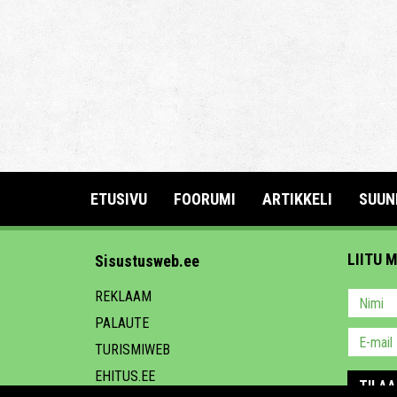
ETUSIVU
FOORUMI
ARTIKKELI
SUUN
LIITU 
Sisustusweb.ee
REKLAAM
PALAUTE
TURISMIWEB
EHITUS.EE
TILAA