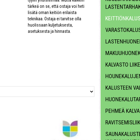
LASTENTARHA
tärkeä on se, että ostaja voi heti
lisätä oman keitiön erilaista
KEITTIÖNKALU
teknikaa. Ostaja ei tarvitse olla
huolissaan kuljetuksesta,
VARASTOKALU
asetuksesta ja hinnasta.
LASTENHUONE
MAKUUHUONEK
KALVASTO LII
HOUNEKALUJE
KALUSTEEN VA
HUONEKALUTAR
PEHMEÄ KALV
RAVITSEMISLII
SAUNAKALUSTE