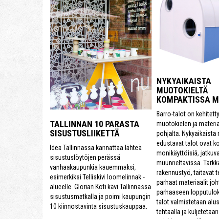
NYKYAIKAISTA
MUOTOKIELTÄ
KOMPAKTISSA 
Barro-talot on kehitett
TALLINNAN 10 PARASTA
muotokielen ja materi
SISUSTUSLIIKETTÄ
pohjalta. Nykyaikaista
edustavat talot ovat k
Idea Tallinnassa kannattaa lähteä
monikäyttöisiä, jatkuva
sisustuslöytöjen perässä
muunneltavissa. Tarkk
vanhaakaupunkia kauemmaksi,
rakennustyö, taitavat te
esimerkiksi Telliskivi loomelinnak -
parhaat materiaalit joh
alueelle. Glorian Koti kävi Tallinnassa
parhaaseen lopputulok
sisustusmatkalla ja poimi kaupungin
talot valmistetaan alu
10 kiinnostavinta sisustuskauppaa.
tehtaalla ja kuljetetaa