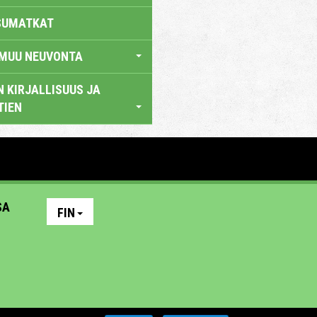
SUMATKAT
 MUU NEUVONTA
 KIRJALLISUUS JA
TIEN
SA
FIN