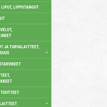
 LIPUT, LIPPUTANGOT
UT
VELUT,
LINEET
T JA TURVALAITTEET,
ISUUS
NTARVIKEET
TEET,
IKKEET
 TUOTTEET
LAITTEET