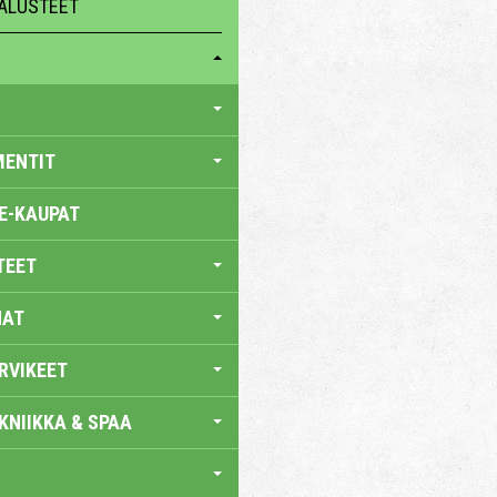
ALUSTEET
MENTIT
E-KAUPAT
TEET
NAT
RVIKEET
KNIIKKA & SPAA