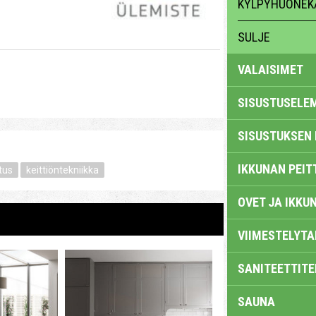
KYLPYHUONEK
SULJE
VALAISIMET
SISUSTUSELE
SISUSTUKSEN 
IKKUNAN PEIT
tus
keittiöntekniikka
OVET JA IKKU
VIIMESTELYTA
SANITEETTITE
SAUNA