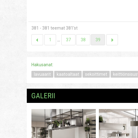
381 - 381 teemat 381'st
1
...
37
38
39
Hakusanat:
lavuaarit
kaatoaltaat
sekoittimet
keittiönsisus
GALERII