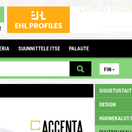
ERIA
SUUNNITTELE ITSE
PALAUTE
FIN
SISUSTUSTAITE
DESIGN
HUONEKALUT/