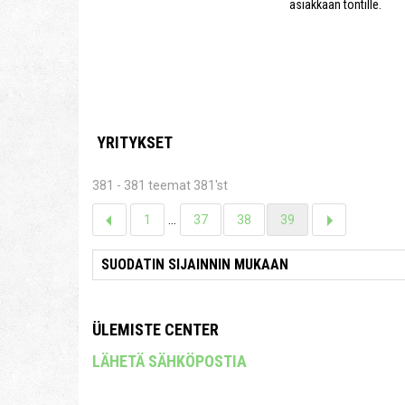
asiakkaan tontille.
YRITYKSET
381 - 381 teemat 381'st
1
...
37
38
39
ÜLEMISTE CENTER
LÄHETÄ SÄHKÖPOSTIA