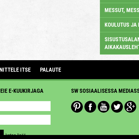
MESSUT, MES
KOULUTUS JA
SISUSTUSALAN
AIKAKAUSLEH
NITTELE ITSE
PALAUTE
MEIE E-KUUKIRJAGA
SW SOSIAALISESSA MEDIAS
katso lisää