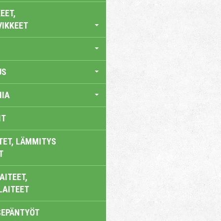
EET,
VIKKEET
US
IA
IT
TET, LÄMMITYS
T
AITEET,
LAITEET
SEPÄNTYÖT