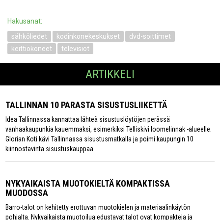
Hakusanat:
sähköliedet
kodinkonekeskukset
dvd-soittimet
keittiökoneet
televisiot
ARTIKKELI
TALLINNAN 10 PARASTA SISUSTUSLIIKETTÄ
Idea Tallinnassa kannattaa lähteä sisustuslöytöjen perässä
vanhaakaupunkia kauemmaksi, esimerkiksi Telliskivi loomelinnak -alueelle.
Glorian Koti kävi Tallinnassa sisustusmatkalla ja poimi kaupungin 10
kiinnostavinta sisustuskauppaa.
NYKYAIKAISTA MUOTOKIELTÄ KOMPAKTISSA
MUODOSSA
Barro-talot on kehitetty erottuvan muotokielen ja materiaalinkäytön
pohjalta. Nykyaikaista muotoilua edustavat talot ovat kompakteja ja