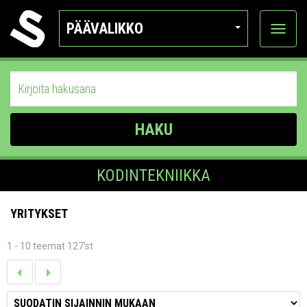
PÄÄVALIKKO
Näytä
kategor
HAKU
KODINTEKNIIKKA
YRITYKSET
1 - 10 teemat 127'st