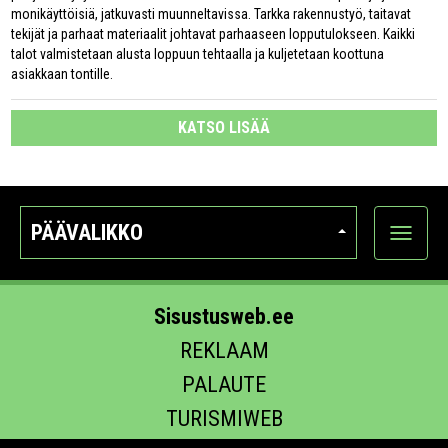
monikäyttöisiä, jatkuvasti muunneltavissa. Tarkka rakennustyö, taitavat
tekijät ja parhaat materiaalit johtavat parhaaseen lopputulokseen. Kaikki
talot valmistetaan alusta loppuun tehtaalla ja kuljetetaan koottuna
asiakkaan tontille.
KATSO LISÄÄ
PÄÄVALIKKO
Näytä
kategori
Sisustusweb.ee
REKLAAM
PALAUTE
TURISMIWEB