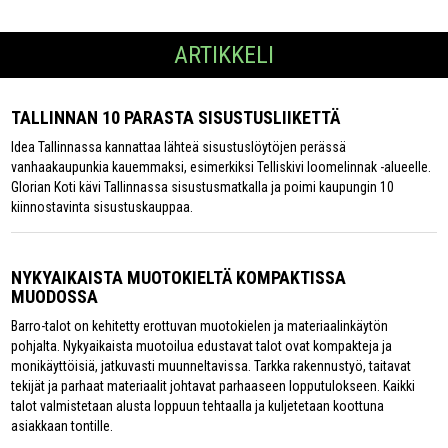
ARTIKKELI
TALLINNAN 10 PARASTA SISUSTUSLIIKETTÄ
Idea Tallinnassa kannattaa lähteä sisustuslöytöjen perässä
vanhaakaupunkia kauemmaksi, esimerkiksi Telliskivi loomelinnak -alueelle.
Glorian Koti kävi Tallinnassa sisustusmatkalla ja poimi kaupungin 10
kiinnostavinta sisustuskauppaa.
NYKYAIKAISTA MUOTOKIELTÄ KOMPAKTISSA
MUODOSSA
Barro-talot on kehitetty erottuvan muotokielen ja materiaalinkäytön
pohjalta. Nykyaikaista muotoilua edustavat talot ovat kompakteja ja
monikäyttöisiä, jatkuvasti muunneltavissa. Tarkka rakennustyö, taitavat
tekijät ja parhaat materiaalit johtavat parhaaseen lopputulokseen. Kaikki
talot valmistetaan alusta loppuun tehtaalla ja kuljetetaan koottuna
asiakkaan tontille.