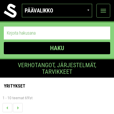
PÄÄVALIKKO
Näytä
kategor
HAKU
VERHOTANGOT, JÄRJESTELMÄT,
TARVIKKEET
YRITYKSET
1 - 10 teemat 69'st