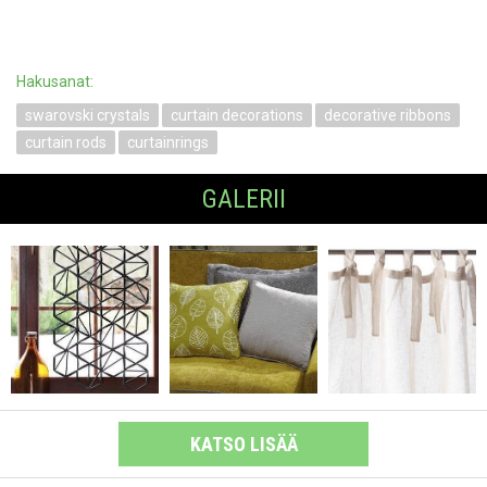
Hakusanat:
swarovski crystals
curtain decorations
decorative ribbons
curtain rods
curtainrings
GALERII
KATSO LISÄÄ