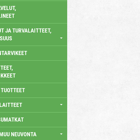
VELUT,
LINEET
T JA TURVALAITTEET,
ISUUS
NTARVIKEET
TEET,
IKKEET
 TUOTTEET
LAITTEET
SUMATKAT
 MUU NEUVONTA