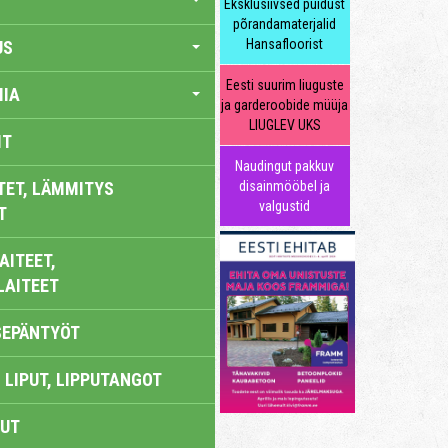
Eksklusiivsed puidust
põrandamaterjalid
Hansafloorist
US
Eesti suurim liuguste
IA
ja garderoobide müüja
LIUGLEV UKS
IT
Naudingut pakkuv
TET, LÄMMITYS
disainmööbel ja
valgustid
T
AITEET,
LAITEET
SEPÄNTYÖT
 LIPUT, LIPPUTANGOT
UT