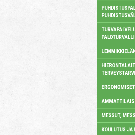
PUHDISTUSPAL
PUHDISTUSVÄ
TURVAPALVELU
PALOTURVALL
LEMMIKKIELÄ
HIERONTALAIT
TERVEYSTARV
ERGONOMISET
AMMATTILAIS
MESSUT, MES
KOULUTUS JA