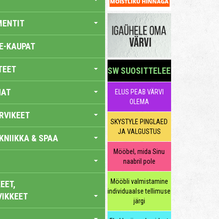
MENTIT
E-KAUPAT
TEET
SW SUOSITTELEE
NAT
ELUS PEAB VÄRVI
OLEMA
RVIKEET
SKYSTYLE PINGLAED
JA VALGUSTUS
KNIIKKA & SPAA
Mööbel, mida Sinu
naabril pole
Mööbli valmistamine
EET,
individuaalse tellimuse
VIKKEET
järgi