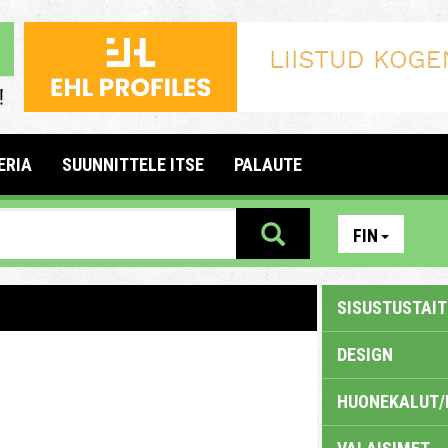
ERIA
SUUNNITTELE ITSE
PALAUTE
FIN
SISUSTUSTAITE
DESIGN
HUONEKALUT/