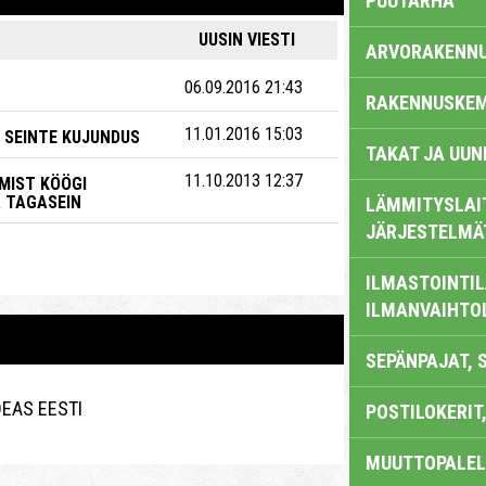
PUUTARHA
UUSIN VIESTI
ARVORAKENN
06.09.2016 21:43
RAKENNUSKEM
11.01.2016 15:03
 SEINTE KUJUNDUS
TAKAT JA UUN
11.10.2013 12:37
MIST KÖÖGI
 TAGASEIN
LÄMMITYSLAI
JÄRJESTELMÄ
ILMASTOINTIL
ILMANVAIHTO
SEPÄNPAJAT, 
DEAS EESTI
POSTILOKERIT,
MUUTTOPALEL