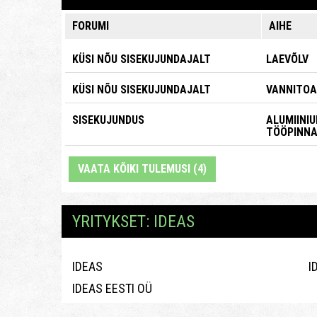
FORUMI
AIHE
KÜSI NÕU SISEKUJUNDAJALT
LAEVÕLV
KÜSI NÕU SISEKUJUNDAJALT
VANNITOA
SISEKUJUNDUS
ALUMIINIU
TÖÖPINNA
VAATA KÕIKI TULEMUSI (4)
YRITYKSET: IDEAS
IDEAS
I
IDEAS EESTI OÜ