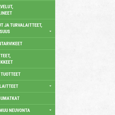
VELUT,
LINEET
T JA TURVALAITTEET,
ISUUS
NTARVIKEET
TEET,
IKKEET
 TUOTTEET
LAITTEET
SUMATKAT
 MUU NEUVONTA