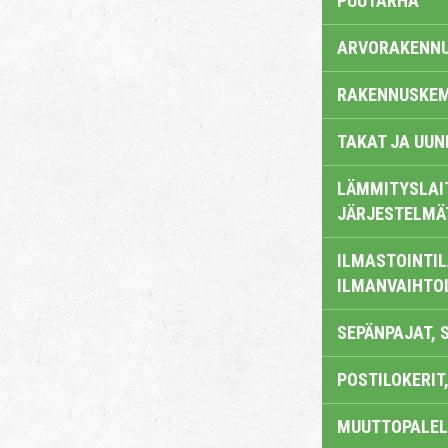
PUUTARHA
ARVORAKENN
RAKENNUSKEM
TAKAT JA UUN
LÄMMITYSLAI
JÄRJESTELMÄ
ILMASTOINTIL
ILMANVAIHTO
SEPÄNPAJAT, 
POSTILOKERIT,
MUUTTOPALEL