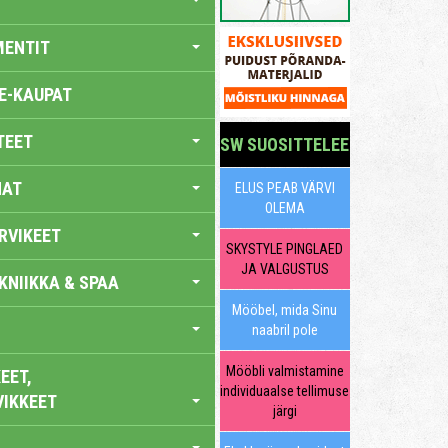
MENTIT
E-KAUPAT
TEET
SW SUOSITTELEE
NAT
ELUS PEAB VÄRVI
OLEMA
RVIKEET
SKYSTYLE PINGLAED
JA VALGUSTUS
KNIIKKA & SPAA
Mööbel, mida Sinu
naabril pole
Mööbli valmistamine
EET,
individuaalse tellimuse
VIKKEET
järgi