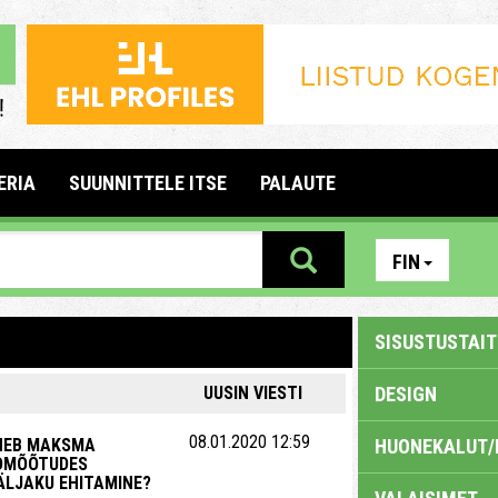
ERIA
SUUNNITTELE ITSE
PALAUTE
FIN
SISUSTUSTAITE
UUSIN VIESTI
DESIGN
08.01.2020 12:59
HEB MAKSMA
HUONEKALUT/
DMÕÕTUDES
ÄLJAKU EHITAMINE?