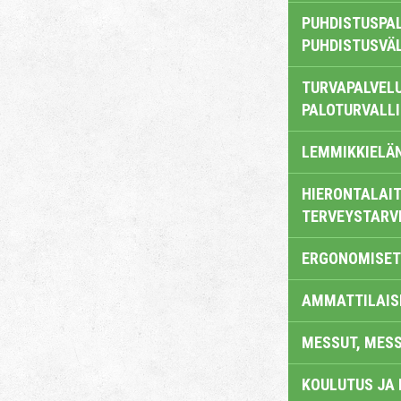
PUHDISTUSPAL
PUHDISTUSVÄ
TURVAPALVELU
PALOTURVALL
LEMMIKKIELÄ
HIERONTALAIT
TERVEYSTARV
ERGONOMISET
AMMATTILAIS
MESSUT, MES
KOULUTUS JA