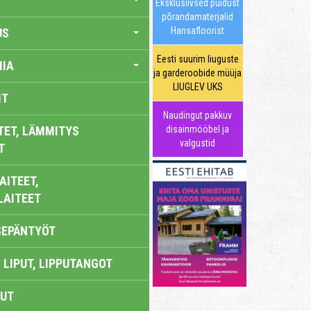
Eksklusiivsed puidust
põrandamaterjalid
Hansafloorist
US
Eesti suurim liuguste
IA
ja garderoobide müüja
LIUGLEV UKS
IT
Naudingut pakkuv
TET, LÄMMITYS
disainmööbel ja
valgustid
T
AITEET,
LAITEET
SEPÄNTYÖT
 LIPUT, LIPPUTANGOT
UT