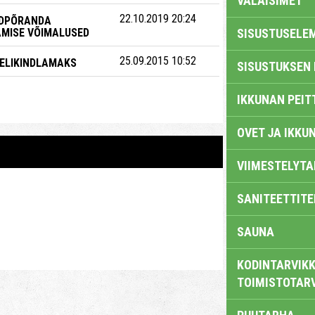
VALAISIMET
22.10.2019 20:24
UDPÕRANDA
MISE VÕIMALUSED
SISUSTUSELE
25.09.2015 10:52
ELIKINDLAMAKS
SISUSTUKSEN 
IKKUNAN PEIT
OVET JA IKKU
VIIMESTELYTA
SANITEETTITE
SAUNA
KODINTARVIKK
TOIMISTOTAR