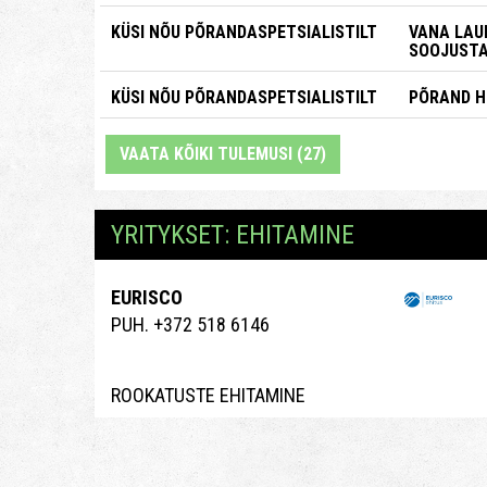
KÜSI NÕU PÕRANDASPETSIALISTILT
VANA LA
SOOJUSTA
KÜSI NÕU PÕRANDASPETSIALISTILT
PÕRAND H
VAATA KÕIKI TULEMUSI (27)
YRITYKSET: EHITAMINE
EURISCO
PUH. +372 518 6146
ROOKATUSTE EHITAMINE