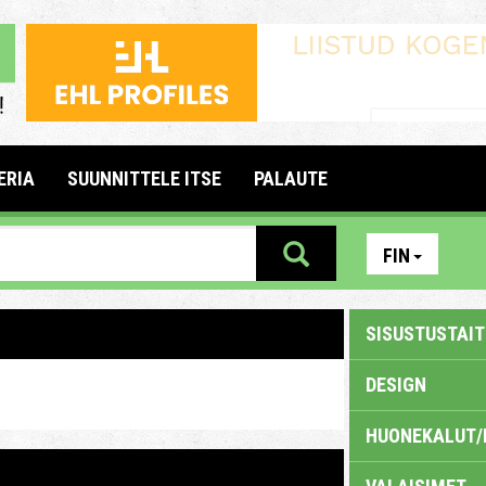
ERIA
SUUNNITTELE ITSE
PALAUTE
FIN
SISUSTUSTAITE
DESIGN
HUONEKALUT/