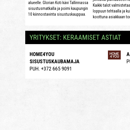
alueelle. Glorian Koti kävi Tallinnassa
Kaikki talot valmisteta
sisustusmatkalla ja poimi kaupungin
loppuun tehtaalla ja ku
10 kiinnostavinta sisustuskauppaa.
koottuna asiakkaan tont
YRITYKSET: KERAAMISET ASTIAT
HOME4YOU
A
SISUSTUSKAUBAMAJA
P
PUH. +372 665 9091