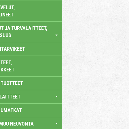
VELUT,
LINEET
T JA TURVALAITTEET,
ISUUS
NTARVIKEET
TEET,
IKKEET
 TUOTTEET
LAITTEET
SUMATKAT
 MUU NEUVONTA