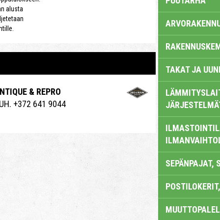
PUUTARHA
an alusta
ljetetaan
ARVORAKENN
ille.
RAKENNUSKEM
TAKAT JA UUN
NTIQUE & REPRO
LÄMMITYSLAI
UH. +372 641 9044
JÄRJESTELMÄ
ILMASTOINTIL
ILMANVAIHTO
SEPÄNPAJAT, 
POSTILOKERIT,
MUUTTOPALEL