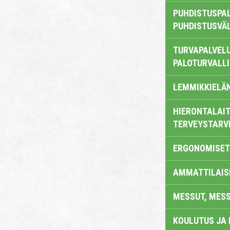
PUHDISTUSPAL
PUHDISTUSVÄ
TURVAPALVELU
PALOTURVALL
LEMMIKKIELÄ
HIERONTALAIT
TERVEYSTARV
ERGONOMISET
AMMATTILAIS
MESSUT, MES
KOULUTUS JA