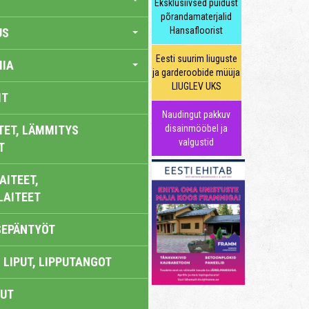
Eksklusiivsed puidust
põrandamaterjalid
Hansafloorist
US
Eesti suurim liuguste
IA
ja garderoobide müüja
LIUGLEV UKS
IT
Naudingut pakkuv
TET, LÄMMITYS
disainmööbel ja
valgustid
T
AITEET,
LAITEET
SEPÄNTYÖT
 LIPUT, LIPPUTANGOT
UT