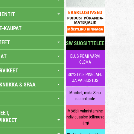
MENTIT
E-KAUPAT
TEET
SW SUOSITTELEE
NAT
ELUS PEAB VÄRVI
OLEMA
RVIKEET
SKYSTYLE PINGLAED
JA VALGUSTUS
KNIIKKA & SPAA
Mööbel, mida Sinu
naabril pole
Mööbli valmistamine
EET,
individuaalse tellimuse
VIKKEET
järgi