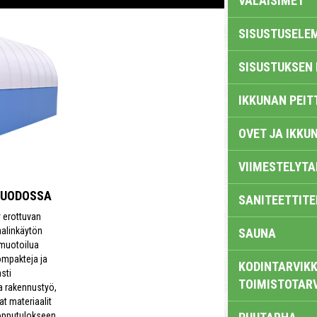
VALAISIMET
SISUSTUSELE
SISUSTUKSEN 
IKKUNAN PEIT
OVET JA IKKU
VIIMESTELYTA
MUODOSSA
SANITEETTITE
y erottuvan
aalinkäytön
SAUNA
 muotoilua
ompakteja ja
KODINTARVIKK
sti
TOIMISTOTAR
a rakennustyö,
aat materiaalit
opputulokseen.