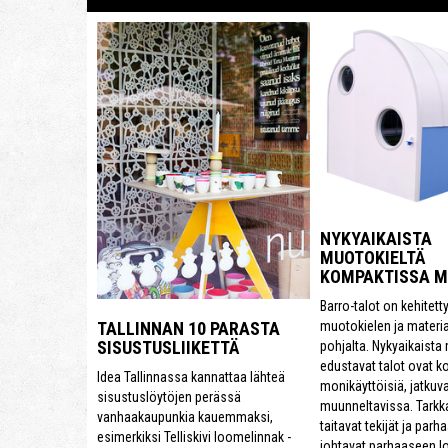
NYKYAIKAISTA
MUOTOKIELTÄ
KOMPAKTISSA 
Barro-talot on kehitett
muotokielen ja materi
TALLINNAN 10 PARASTA
SISUSTUSLIIKETTÄ
pohjalta. Nykyaikaista
edustavat talot ovat k
Idea Tallinnassa kannattaa lähteä
monikäyttöisiä, jatkuva
sisustuslöytöjen perässä
muunneltavissa. Tarkk
vanhaakaupunkia kauemmaksi,
taitavat tekijät ja parh
esimerkiksi Telliskivi loomelinnak -
johtavat parhaaseen l