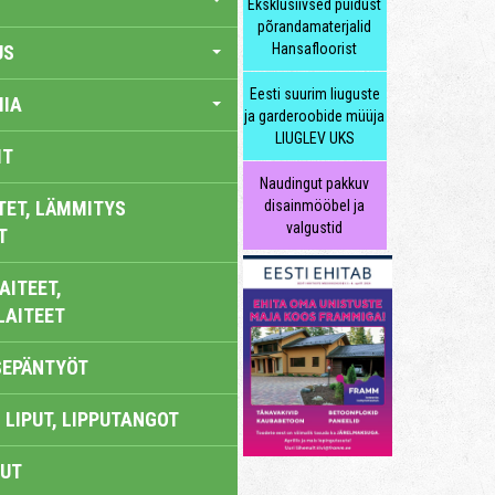
Eksklusiivsed puidust
põrandamaterjalid
Hansafloorist
US
Eesti suurim liuguste
IA
ja garderoobide müüja
LIUGLEV UKS
IT
Naudingut pakkuv
TET, LÄMMITYS
disainmööbel ja
valgustid
T
AITEET,
LAITEET
SEPÄNTYÖT
 LIPUT, LIPPUTANGOT
UT