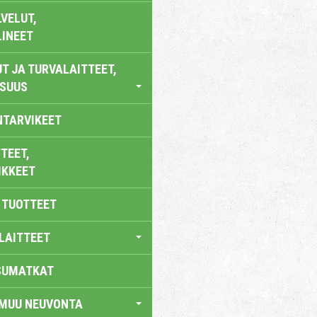
VELUT,
LINEET
T JA TURVALAITTEET,
ISUUS
NTARVIKEET
TEET,
IKKEET
 TUOTTEET
LAITTEET
SUMATKAT
 MUU NEUVONTA