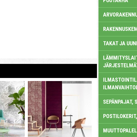
PUUTARHA
ARVORAKENN
RAKENNUSKEM
TAKAT JA UUN
LÄMMITYSLAI
JÄRJESTELMÄ
ILMASTOINTIL
ILMANVAIHTO
SEPÄNPAJAT, 
POSTILOKERIT,
MUUTTOPALEL