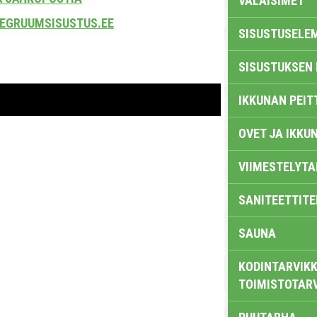
VALAISIMET
EGRUUMSISUSTUS.EE
SISUSTUSELE
SISUSTUKSEN 
IKKUNAN PEIT
OVET JA IKKU
VIIMESTELYTA
SANITEETTITE
SAUNA
KODINTARVIKK
TOIMISTOTAR