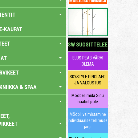
MENTIT
E-KAUPAT
TEET
SW SUOSITTELEE
NAT
ELUS PEAB VÄRVI
OLEMA
RVIKEET
SKYSTYLE PINGLAED
JA VALGUSTUS
KNIIKKA & SPAA
Mööbel, mida Sinu
naabril pole
Mööbli valmistamine
EET,
individuaalse tellimuse
VIKKEET
järgi