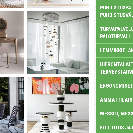
PUHDISTUSPAL
PUHDISTUSVÄ
TURVAPALVELU
PALOTURVALL
LEMMIKKIELÄ
HIERONTALAIT
TERVEYSTARV
ERGONOMISET
AMMATTILAIS
MESSUT, MES
KOULUTUS JA