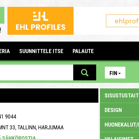
ERIA
SUUNNITTELE ITSE
PALAUTE
FIN
SISUSTUSTAITE
DESIGN
41 9044
HUONEKALUT/
MNT 33, TALLINN, HARJUMAA
Ä SÄHKÖPOSTIA