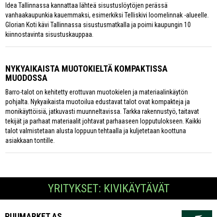
Idea Tallinnassa kannattaa lähteä sisustuslöytöjen perässä
vanhaakaupunkia kauemmaksi, esimerkiksi Telliskivi loomelinnak -alueelle.
Glorian Koti kävi Tallinnassa sisustusmatkalla ja poimi kaupungin 10
kiinnostavinta sisustuskauppaa.
NYKYAIKAISTA MUOTOKIELTÄ KOMPAKTISSA
MUODOSSA
Barro-talot on kehitetty erottuvan muotokielen ja materiaalinkäytön
pohjalta. Nykyaikaista muotoilua edustavat talot ovat kompakteja ja
monikäyttöisiä, jatkuvasti muunneltavissa. Tarkka rakennustyö, taitavat
tekijät ja parhaat materiaalit johtavat parhaaseen lopputulokseen. Kaikki
talot valmistetaan alusta loppuun tehtaalla ja kuljetetaan koottuna
asiakkaan tontille.
YRITYKSET: KIVIKÄYTÄVÄT
PUUMARKET AS