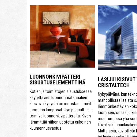
LUONNONKIVIPATTERI
LASIJULKISIVUT
SISUSTUSELEMENTTINÄ
CRISTALTECH
Kotien ja toimistojen sisustuksessa
Nykypäivänä, kun tekn
käytettävien luonnonmateriaalien
mahdollistaa lasista 
kasvava kysyntä on innostanut meitä
lämmönkestävien kok
luomaan lämpösäteilyn periaatteella
luomisen, on lasijulkis
toimiva luonnonkivipattereita. Kiven
muuttumassa yhä suo
lämmittää siihen upotettu erikoinen
kuvaksi kaupunkiraken
kuumennusvastus.
Mattalasia, kuviollista la
tai lasipaneelia käyttäv