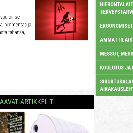
HIERONTALAIT
TERVEYSTARV
oissa on se
aa, himmentää ja
ERGONOMISET
asta tahansa,
AMMATTILAIS
MESSUT, MES
KOULUTUS JA
SISUSTUSALAN
AIKAKAUSLEH
AAVAT ARTIKKELIT