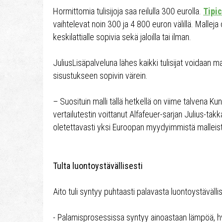
Hormittomia tulisijoja saa reilulla 300 eurolla.
Tipi
vaihtelevat noin 300 ja 4 800 euron välillä. Malleja 
keskilattialle sopivia sekä jaloilla tai ilman.
JuliusLisäpalveluna lähes kaikki tulisijat voidaan m
sisustukseen sopivin värein.
– Suosituin malli tällä hetkellä on viime talvena Ku
vertailutestin voittanut Alfafeuer-sarjan Julius-takk
oletettavasti yksi Euroopan myydyimmistä malleista
Tulta luontoystävällisesti
Aito tuli syntyy puhtaasti palavasta luontoystävälli
- Palamisprosessissa syntyy ainoastaan lämpöä, hy