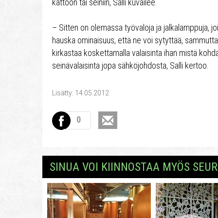
kattoon tai seiniin, Salli kuvailee.
– Sitten on olemassa työvaloja ja jalkalamppuja, j
hauska ominaisuus, että ne voi sytyttää, sammutt
kirkastaa koskettamalla valaisinta ihan mistä kohd
seinävalaisinta jopa sähköjohdosta, Salli kertoo.
Lisätty: 14.05.2012
0
SINUA VOI KIINNOSTAA MYÖS SEUR