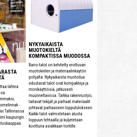
NYKYAIKAISTA
MUOTOKIELTÄ
KOMPAKTISSA MUODOSSA
Barro-talot on kehitetty erottuvan
muotokielen ja materiaalinkäytön
ARASTA
TÄ
pohjalta. Nykyaikaista muotoilua
edustavat talot ovat kompakteja ja
ttaa lähteä
monikäyttöisiä, jatkuvasti
ssä
muunneltavissa. Tarkka rakennustyö,
emmaksi,
taitavat tekijät ja parhaat materiaalit
loomelinnak -
johtavat parhaaseen lopputulokseen.
ävi Tallinnassa
Kaikki talot valmistetaan alusta
oimi kaupungin
loppuun tehtaalla ja kuljetetaan
ustuskauppaa.
koottuna asiakkaan tontille.