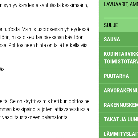
LAVUAARIT, A
uin syntyy kahdesta kynttilästä keskimäärin,
SULJE
eriruo'osta. Valmistusprosessin yhteydessä
töön, mikä oikeuttaa bio-sanan käyttöön.
SAUNA
sa. Polttoaineen hinta on tällä hetkellä viisi
KODINTARVIKK
TOIMISTOTAR
ää.
PUUTARHA
ARVORAKENN
itä. Se on käyttövalmis heti kun polttoaine
RAKENNUSKEM
mman keskipainolla, joten lattiavahvistuksia
vät vaadi taustakseen palamatonta
TAKAT JA UUN
LÄMMITYSLAI