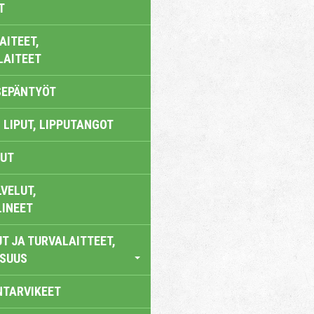
T
AITEET,
LAITEET
SEPÄNTYÖT
 LIPUT, LIPPUTANGOT
UT
VELUT,
LINEET
T JA TURVALAITTEET,
ISUUS
NTARVIKEET