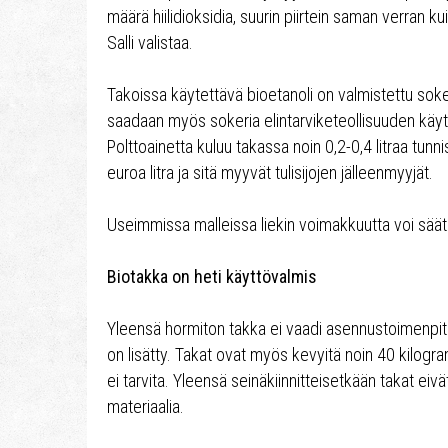
määrä hiilidioksidia, suurin piirtein saman verran k
Salli valistaa.
Takoissa käytettävä bioetanoli on valmistettu sok
saadaan myös sokeria elintarviketeollisuuden käyt
Polttoainetta kuluu takassa noin 0,2-0,4 litraa tunnis
euroa litra ja sitä myyvät tulisijojen jälleenmyyjät.
Useimmissa malleissa liekin voimakkuutta voi säät
Biotakka on heti käyttövalmis
Yleensä hormiton takka ei vaadi asennustoimenpite
on lisätty. Takat ovat myös kevyitä noin 40 kilogra
ei tarvita. Yleensä seinäkiinnitteisetkään takat ei
materiaalia.