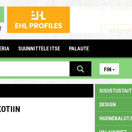
ERIA
SUUNNITTELE ITSE
PALAUTE
FIN
SISUSTUSTAITE
DESIGN
KOTIIN
HUONEKALUT/