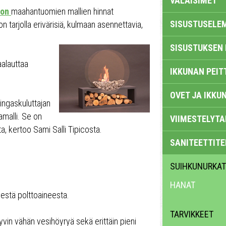
VALAISIMET
con
maahantuomien mallien hinnat
SISUSTUSELE
on tarjolla erivärisiä, kulmaan asennettavia,
SISUSTUKSEN 
aalauttaa
IKKUNAN PEIT
OVET JA IKKU
ningaskuluttajan
amalli. Se on
VIIMESTELYTA
, kertoo Sami Salli Tipicosta.
SANITEETTITE
SUIHKUNURKAT
HANAT
sestä polttoaineesta.
TARVIKKEET
vin vähän vesihöyryä sekä erittäin pieni