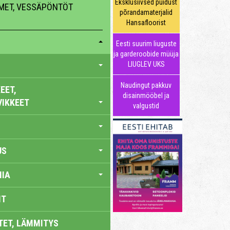
Eksklusiivsed puidust
MMET, VESSÄPÖNTÖT
põrandamaterjalid
Hansafloorist
Eesti suurim liuguste
ja garderoobide müüja
LIUGLEV UKS
Naudingut pakkuv
EET,
disainmööbel ja
VIKKEET
valgustid
US
IA
IT
TET, LÄMMITYS