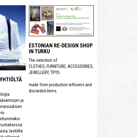
ESTONIAN RE-DESIGN SHOP
IN TURKU
The selection of
CLOTHES, FURNITURE, ACCESSORIES,
JEWELLERY, TPYS
 YHTIÖLTÄ
made from production leftovers and
discarded items.
ologia
säävarmojen ja
onaisuuksien
ivu
sitummaksi
nustaiteessa.
sia, lasitiiltä
ät julkisivut