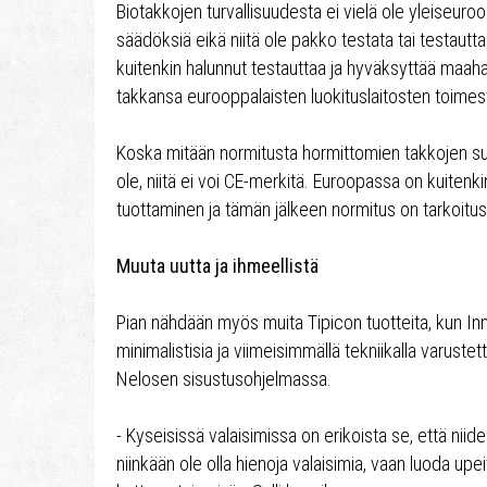
Biotakkojen turvallisuudesta ei vielä ole yleiseuroo
säädöksiä eikä niitä ole pakko testata tai testautta
kuitenkin halunnut testauttaa ja hyväksyttää maa
takkansa eurooppalaisten luokituslaitosten toimes
Koska mitään normitusta hormittomien takkojen su
ole, niitä ei voi CE-merkitä. Euroopassa on kuiten
tuottaminen ja tämän jälkeen normitus on tarkoitus 
Muuta uutta ja ihmeellistä
Pian nähdään myös muita Tipicon tuotteita, kun Inn
minimalistisia ja viimeisimmällä tekniikalla varustet
Nelosen sisustusohjelmassa.
- Kyseisissä valaisimissa on erikoista se, että niide
niinkään ole olla hienoja valaisimia, vaan luoda upei