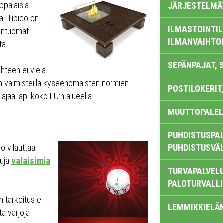
ppalaisia
JÄRJESTELMÄ
a. Tipico on
ILMASTOINTIL
hantuomat
ILMANVAIHTO
ta.
SEPÄNPAJAT, 
hteen ei vielä
kin valmisteilla kyseenomaisten normien
POSTILOKERIT,
ajaa läpi koko EU:n alueella.
MUUTTOPALEL
PUHDISTUSPAL
o vilauttaa
PUHDISTUSVÄ
tuja
valaisimia
TURVAPALVELU
PALOTURVALL
n tarkoitus ei
LEMMIKKIELÄ
ta varjoja