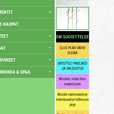
MENTIT
E-KAUPAT
TEET
SW SUOSITTELEE
NAT
ELUS PEAB VÄRVI
OLEMA
RVIKEET
SKYSTYLE PINGLAED
JA VALGUSTUS
KNIIKKA & SPAA
Mööbel, mida Sinu
naabril pole
Mööbli valmistamine
individuaalse tellimuse
järgi