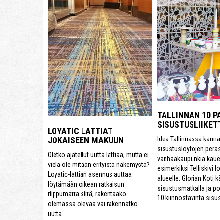
TALLINNAN 10 P
SISUSTUSLIIKET
LOYATIC LATTIAT
Idea Tallinnassa kanna
JOKAISEEN MAKUUN
sisustuslöytöjen perä
Oletko ajatellut uutta lattiaa, mutta ei
vanhaakaupunkia kau
vielä ole mitään erityistä näkemystä?
esimerkiksi Telliskivi 
Loyatic-lattian asennus auttaa
alueelle. Glorian Koti k
löytämään oikean ratkaisun
sisustusmatkalla ja p
riippumatta siitä, rakentaako
10 kiinnostavinta sis
olemassa olevaa vai rakennatko
uutta.