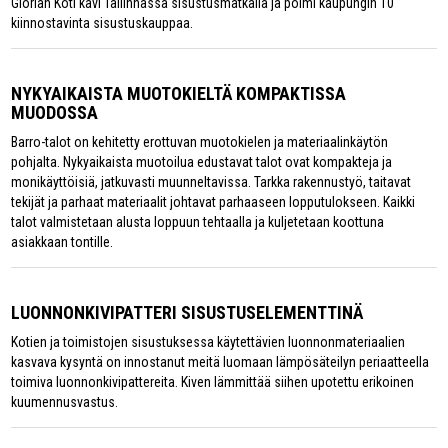
Glorian Koti kävi Tallinnassa sisustusmatkalla ja poimi kaupungin 10
kiinnostavinta sisustuskauppaa.
NYKYAIKAISTA MUOTOKIELTÄ KOMPAKTISSA
MUODOSSA
Barro-talot on kehitetty erottuvan muotokielen ja materiaalinkäytön
pohjalta. Nykyaikaista muotoilua edustavat talot ovat kompakteja ja
monikäyttöisiä, jatkuvasti muunneltavissa. Tarkka rakennustyö, taitavat
tekijät ja parhaat materiaalit johtavat parhaaseen lopputulokseen. Kaikki
talot valmistetaan alusta loppuun tehtaalla ja kuljetetaan koottuna
asiakkaan tontille.
LUONNONKIVIPATTERI SISUSTUSELEMENTTINÄ
Kotien ja toimistojen sisustuksessa käytettävien luonnonmateriaalien
kasvava kysyntä on innostanut meitä luomaan lämpösäteilyn periaatteella
toimiva luonnonkivipattereita. Kiven lämmittää siihen upotettu erikoinen
kuumennusvastus.