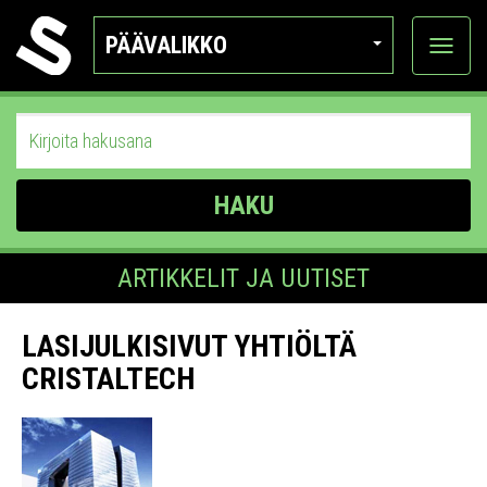
PÄÄVALIKKO
Näytä
kategor
HAKU
ARTIKKELIT JA UUTISET
LASIJULKISIVUT YHTIÖLTÄ
CRISTALTECH