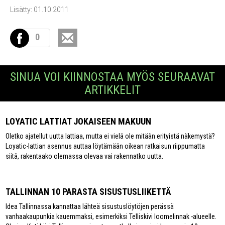
Lisätty: 01.10.2011
0
SINUA VOI KIINNOSTAA MYÖS SEURAAVAT
ARTIKKELIT
LOYATIC LATTIAT JOKAISEEN MAKUUN
Oletko ajatellut uutta lattiaa, mutta ei vielä ole mitään erityistä näkemystä?
Loyatic-lattian asennus auttaa löytämään oikean ratkaisun riippumatta
siitä, rakentaako olemassa olevaa vai rakennatko uutta.
TALLINNAN 10 PARASTA SISUSTUSLIIKETTÄ
Idea Tallinnassa kannattaa lähteä sisustuslöytöjen perässä
vanhaakaupunkia kauemmaksi, esimerkiksi Telliskivi loomelinnak -alueelle.