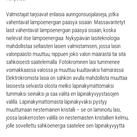
Valmistajat tarjoavat erilaisia auringonsuojalaseja, jotka
vähentävät lämpöenergian pääsyä sisään. Massaväritetyt
lasit vähentävät lämpöenergian pääsyä sisään, koska
nielevät itse lämpöenergiaa. Nykypäivän lasiteknologia
mahdollistaa sellaisten lasien valmistamisen, jossa lasin
valonpäästö muuttuu, riippuen joko valon määrästä tai sitä
sähköisesti säätelemällä. Fotokrominen lasi tummenee
voimakkaassa valossa ja muuttuu kuultavaksi hämärässä.
Elektrokromista lasia on sähkön avulla mahdollista muuttaa
lasisesta selvästä olosta melko läpinäkymättömäksi
tummaksi seinäksi ja saa valita eri läpinäkyvyystasojen
välillä. Läpinäkymättömästä läpinäkyväksi pystyy
muuttumaan nestemäinen kristalli – se on laminoitu lasi,
jossa lasikerrosten välillä on nestemäisten kristallien kelmu,
jolle sovellettu sähköenergia säätelee sen läpinäkyvyyttä.