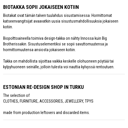
BIOTAKKA SOPII JOKAISEEN KOTIIN
Biotakat ovat tämän talven tuulahdus sisustamisessa. Hormittomat
katseenvangitsijat avaavatkin uusia sisustusmahdollisuuksia jokaiseen
kotiin.
Biopolttoaineella toimiva design-takka on nähty Innossa kuin Big
Brotherissakin. Sisustuselementiksi se sopii savuttomuutensa ja
hormittomuutensa ansiosta jokaiseen kotiin.
Takka on mahdollista sijoittaa vaikka keskelle olohuoneen pöytää tai
kylpyhuoneen seinälle, jolloin tulesta voi nauttia kylvyssä rentoutuen.
ESTONIAN RE-DESIGN SHOP IN TURKU
The selection of
CLOTHES, FURNITURE, ACCESSORIES, JEWELLERY, TPYS
made from production leftovers and discarded items.