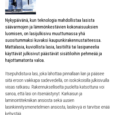
Nykypäivänä, kun teknologia mahdollistaa lasista
säävarmojen ja lämmönkestävien kokonaisuuksien
luomisen, on lasijulkisivu muuttumassa yhä
suositummaksi kuvaksi kaupunkirakennustaiteessa.
Mattalasia, kuviollista lasia, lasitiiltä tai lasipaneelia
käyttävät julkisivut päästävät sisätiloihin pehmeää ja
hajottamatonta valoa.
Itsepuhdistuva lasi, joka lahottaa pinnallaan lian ja pääsee
siitä eroon vaikkapa sadevedellä, on isokokoisilla julkisivuilla
viisas ratkaisu. Rakennukselliselta puolelta katsottuna voi
sanoa, että lasi on itsenäistynyt. Karkaisun ja
laminointitekniikan ansiosta sekä uusien
lasinkiinnitysmenetelmien ansiosta, lasilevyä ei tarvitse enää
kehystää.