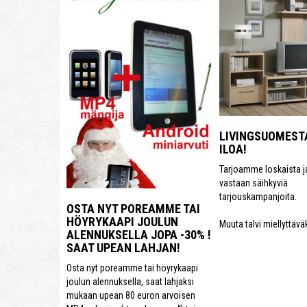
LIVINGSUOMEST
ILOA!
Tarjoamme loskaista j
vastaan säihkyviä
tarjouskampanjoita.
OSTA NYT POREAMME TAI
HÖYRYKAAPI JOULUN
Muuta talvi miellyttäväk
ALENNUKSELLA JOPA -30% !
SAAT UPEAN LAHJAN!
Osta nyt poreamme tai höyrykaapi
joulun alennuksella, saat lahjaksi
mukaan upean 80 euron arvoisen