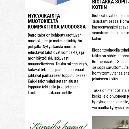
BIOTAKKA SOPII
KOTIIN
NYKYAIKAISTA
Biotakat ovat tämän ta
MUOTOKIELTÄ
sisustamisessa. Horm
KOMPAKTISSA MUODOSSA
katseenvangitsijat ava
sisustusmahdollisuuks
Barro-talot on kehitetty erottuvan
kotiin.
muotokielen ja materiaalinkäytön
pohjalta. Nykyaikaista muotoilua
Biopolttoaineella toim
edustavat talot ovat kompakteja ja
takka on nähty Innossa
monikäyttöisiä, jatkuvasti
Brotherissakin. Sisust
muunneltavissa. Tarkka rakennustyö,
se sopii savuttomuute
taitavat tekijät ja parhaat materiaalit
hormittomuutensa ans
johtavat parhaaseen lopputulokseen.
jokaiseen kotiin.
Kaikki talot valmistetaan alusta
loppuun tehtaalla ja kuljetetaan
Takka on mahdollista s
koottuna asiakkaan tontille.
keskelle olohuoneen p
kylpyhuoneen seinälle, 
voi nauttia kylvyssä re