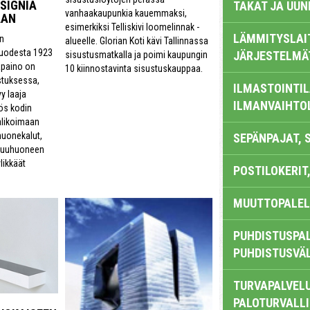
ESIGNIA
TAKAT JA UUN
vanhaakaupunkia kauemmaksi,
AAN
esimerkiksi Telliskivi loomelinnak -
LÄMMITYSLAI
en
alueelle. Glorian Koti kävi Tallinnassa
vuodesta 1923
JÄRJESTELMÄ
sisustusmatkalla ja poimi kaupungin
äpaino on
10 kiinnostavinta sisustuskauppaa.
stuksessa,
ILMASTOINTIL
y laaja
ILMANVAIHTO
ös kodin
valikoimaan
 huonekalut,
SEPÄNPAJAT, 
akuuhuoneen
likkäät
POSTILOKERIT,
MUUTTOPALEL
PUHDISTUSPAL
PUHDISTUSVÄ
TURVAPALVELU
PALOTURVALL