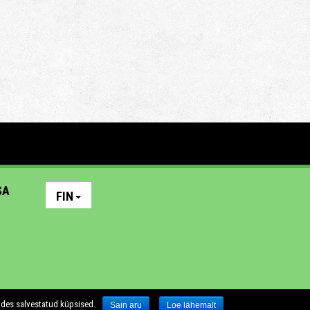
SA
FIN
ades salvestatud küpsised.
Sain aru
Loe lähemalt