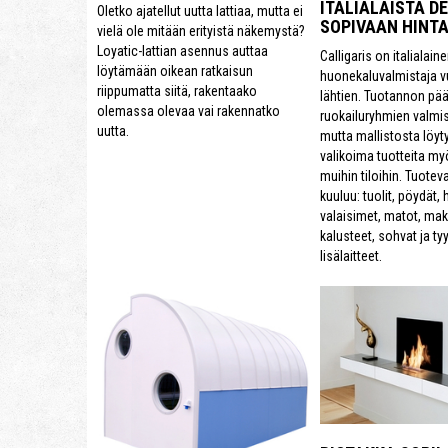
ITALIALAISTA D
Oletko ajatellut uutta lattiaa, mutta ei
SOPIVAAN HINT
vielä ole mitään erityistä näkemystä?
Loyatic-lattian asennus auttaa
Calligaris on italialain
löytämään oikean ratkaisun
huonekaluvalmistaja 
riippumatta siitä, rakentaako
lähtien. Tuotannon pä
olemassa olevaa vai rakennatko
ruokailuryhmien valmi
uutta.
mutta mallistosta löyty
valikoima tuotteita my
muihin tiloihin. Tuote
kuuluu: tuolit, pöydät,
valaisimet, matot, m
kalusteet, sohvat ja tyy
lisälaitteet.