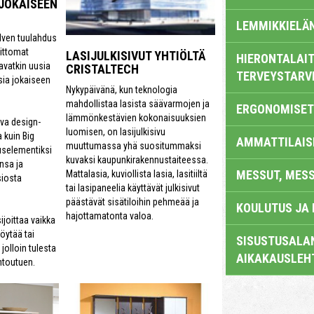
 JOKAISEEN
LEMMIKKIELÄ
lven tuulahdus
ittomat
LASIJULKISIVUT YHTIÖLTÄ
HIERONTALAIT
avatkin uusia
CRISTALTECH
TERVEYSTARV
ia jokaiseen
Nykypäivänä, kun teknologia
mahdollistaa lasista säävarmojen ja
ERGONOMISET
lämmönkestävien kokonaisuuksien
iva design-
luomisen, on lasijulkisivu
 kuin Big
AMMATTILAIS
muuttumassa yhä suositummaksi
uselementiksi
kuvaksi kaupunkirakennustaiteessa.
nsa ja
MESSUT, MES
Mattalasia, kuviollista lasia, lasitiiltä
iosta
tai lasipaneelia käyttävät julkisivut
päästävät sisätiloihin pehmeää ja
KOULUTUS JA
hajottamatonta valoa.
ijoittaa vaikka
öytää tai
SISUSTUSALAN
jolloin tulesta
AIKAKAUSLEH
ntoutuen.