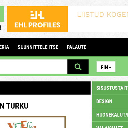
ERIA
SUUNNITTELE ITSE
PALAUTE
FIN
SISUSTUSTAITE
DESIGN
IN TURKU
HUONEKALUT/