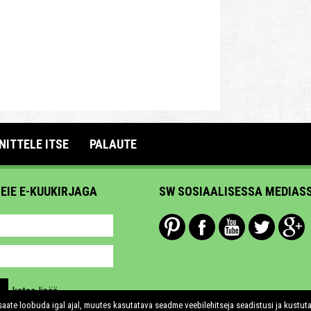
NITTELE ITSE
PALAUTE
MEIE E-KUUKIRJAGA
SW SOSIAALISESSA MEDIAS
katso lisää
aate loobuda igal ajal, muutes kasutatava seadme veebilehitseja seadistusi ja kustut