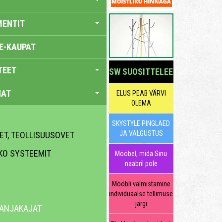
MENTIT
E-KAUPAT
TEET
SW SUOSITTELEE
NAT
ELUS PEAB VÄRVI
OLEMA
SKYSTYLE PINGLAED
JA VALGUSTUS
ET, TEOLLISUUSOVET
UKO SYSTEEMIT
Mööbel, mida Sinu
naabril pole
Mööbli valmistamine
individuaalse tellimuse
järgi
ILANJAKAJAT