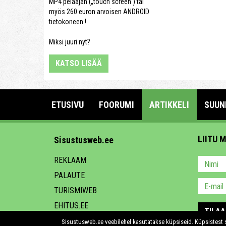
MP4 pelaajan („touch screen“) tai
myös 260 euron arvoisen ANDROID
tietokoneen !
Miksi juuri nyt?
KATSO LISÄÄ
ETUSIVU
FOORUMI
ARTIKKELI
SUUN
LIITU 
Sisustusweb.ee
REKLAAM
PALAUTE
TURISMIWEB
EHITUS.EE
TILAA
Sisustusweb.ee veebilehel kasutatakse küpsiseid. Küpsistest s