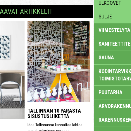
ULKOOVET
AAVAT ARTIKKELIT
SULJE
VIIMESTELYTA
SANITEETTITE
SAUNA
KODINTARVIKK
TOIMISTOTAR
PUUTARHA
ARVORAKENN
TALLINNAN 10 PARASTA
SISUSTUSLIIKETTÄ
RAKENNUSKEM
Idea Tallinnassa kannattaa lähteä
sisustuslöytöjen perässä