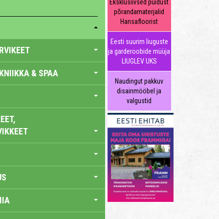
Eksklusiivsed puidust
põrandamaterjalid
Hansafloorist
Eesti suurim liuguste
RVIKEET
ja garderoobide müüja
LIUGLEV UKS
KNIIKKA & SPAA
Naudingut pakkuv
disainmööbel ja
valgustid
EET,
VIKKEET
US
IA