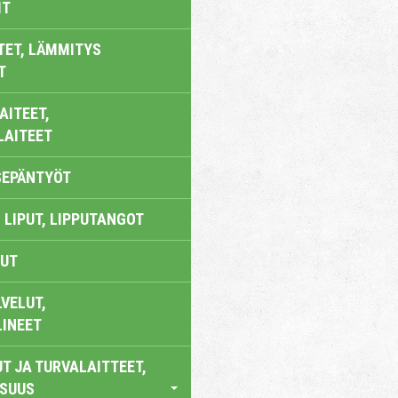
IT
TET, LÄMMITYS
T
AITEET,
LAITEET
SEPÄNTYÖT
 LIPUT, LIPPUTANGOT
UT
VELUT,
LINEET
T JA TURVALAITTEET,
ISUUS