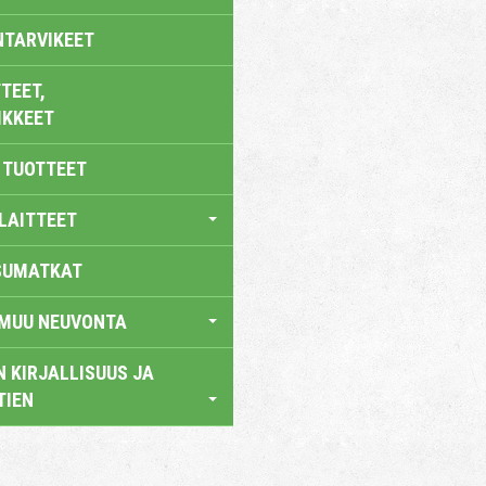
NTARVIKEET
TEET,
IKKEET
 TUOTTEET
LAITTEET
SUMATKAT
 MUU NEUVONTA
 KIRJALLISUUS JA
TIEN