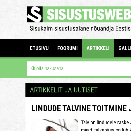
ETUSIVU
FOORUMI
ARTIKKELI
GALL
ARTIKKELIT JA UUTISET
LINDUDE TALVINE TOITMINE
Talv on lindudele raske a
maad, talvepäev on lühi