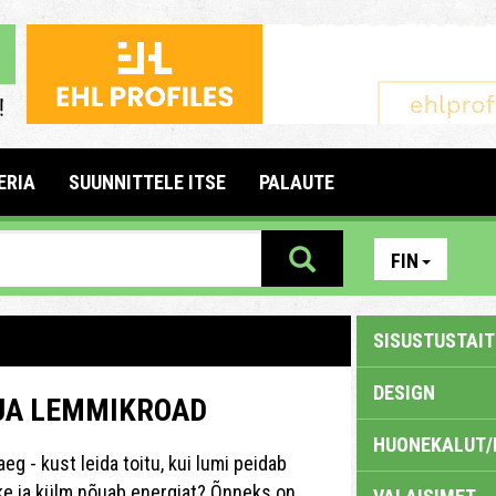
ERIA
SUUNNITTELE ITSE
PALAUTE
FIN
SISUSTUSTAITE
DESIGN
 JA LEMMIKROAD
HUONEKALUT/
eg - kust leida toitu, kui lumi peidab
ke ja külm nõuab energiat? Õnneks on