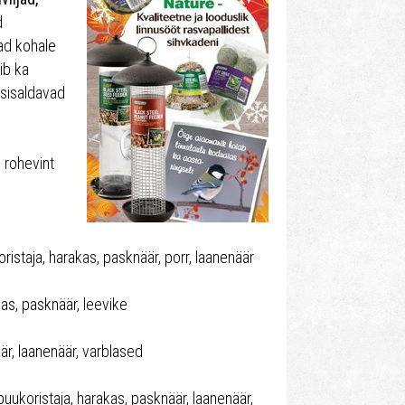
d
vad kohale
ib ka
 sisaldavad
, rohevint
oristaja, harakas, pasknäär, porr, laanenäär
kas, pasknäär, leevike
är, laanenäär, varblased
uukoristaja, harakas, pasknäär, laanenäär,