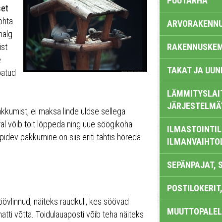
PUUTARHA
set
ohta
ARVORAKENN
nälg
ist
RAKENNUSKEM
e
TAKAT JA UUN
batud
LÄMMITYSLAI
JÄRJESTELMÄ
akkumist, ei maksa linde üldse sellega
al võib toit lõppeda ning uue söögikoha
ILMASTOINTIL
pidev pakkumine on siis eriti tähtis hõreda
ILMANVAIHTO
SEPÄNPAJAT, 
POSTILOKERIT,
öövlinnud, näiteks raudkull, kes söövad
MUUTTOPALEL
matti võtta. Toidulauaposti võib teha näiteks