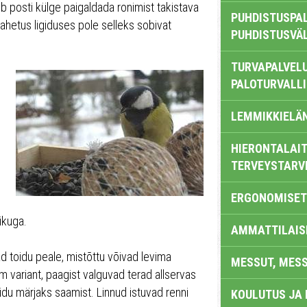
b posti külge paigaldada ronimist takistava
PUHDISTUSPAL
vahetus ligiduses pole selleks sobivat
PUHDISTUSVÄ
TURVAPALVELU
PALOTURVALL
LEMMIKKIELÄ
HIERONTALAIT
TERVEYSTARV
ERGONOMISET
ikuga.
AMMATTILAIS
vad toidu peale, mistõttu võivad levima
MESSUT, MES
 variant, paagist valguvad terad allservas
oidu märjaks saamist. Linnud istuvad renni
KOULUTUS JA