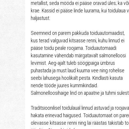
metallist, seda mööda ei pääse oravad üles; ka või
krae. Kassid ei pääse linde luurama, kui toidulaua 
haljastust.
Seemneid on parem pakkuda toiduautomaadist,
kus terad valguvad kitsasse renni, kuhu linnud ei
pääse toidu peale roojama. Toiduautomaadi
kasutamine vähendab märgatavalt salmonelloosi
levimist. Aeg-ajalt tuleb söögipaiga ümbrus
puhastada ja must laud kuuma vee ning rohelise
seebi lahusega hoolikalt pesta. Kindlasti kasuta
nende tööde juures kummikindaid.
Salmonelloosihaige lind on apaatne ja tuhmi sulest
Traditsioonilisel toidulaual linnud astuvad ja rooja
hakata erinevad haigused. Toiduautomaat on parem
olevasse kitsasse renni ning lai räästas takistab t