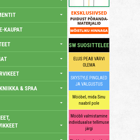
MENTIT
E-KAUPAT
TEET
SW SUOSITTELEE
NAT
ELUS PEAB VÄRVI
OLEMA
RVIKEET
SKYSTYLE PINGLAED
JA VALGUSTUS
KNIIKKA & SPAA
Mööbel, mida Sinu
naabril pole
Mööbli valmistamine
EET,
individuaalse tellimuse
VIKKEET
järgi