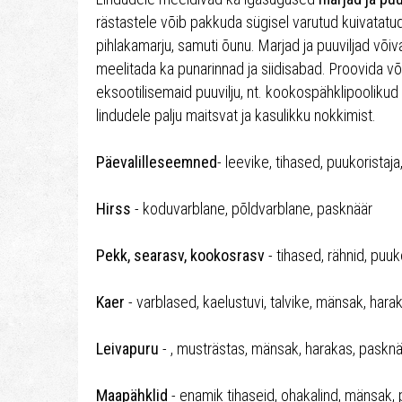
rästastele võib pakkuda sügisel varutud kuivatatu
pihlakamarju, samuti õunu. Marjad ja puuviljad või
meelitada ka punarinnad ja siidisabad. Proovida võ
eksootilisemaid puuvilju, nt. kookospähklipoolikud
lindudele palju maitsvat ja kasulikku nokkimist.
Päevalilleseemned
- leevike, tihased, puukoristaja
Hirss
- koduvarblane, põldvarblane, pasknäär
Pekk, searasv, kookosrasv
- tihased, rähnid, puuk
Kaer
- varblased, kaelustuvi, talvike, mänsak, hara
Leivapuru
- , musträstas, mänsak, harakas, pasknä
Maapähklid
- enamik tihaseid, ohakalind, mänsak, p