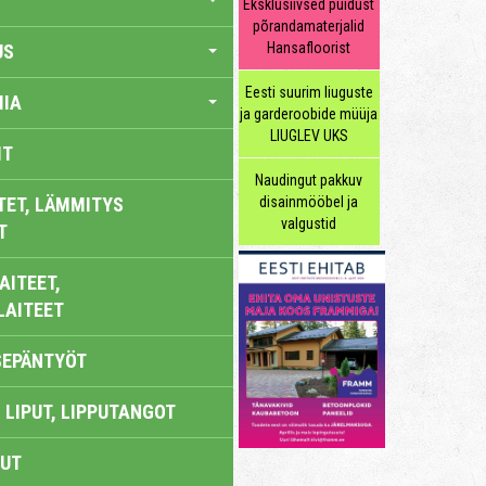
Eksklusiivsed puidust
põrandamaterjalid
Hansafloorist
US
Eesti suurim liuguste
IA
ja garderoobide müüja
LIUGLEV UKS
IT
Naudingut pakkuv
TET, LÄMMITYS
disainmööbel ja
valgustid
T
AITEET,
LAITEET
SEPÄNTYÖT
 LIPUT, LIPPUTANGOT
UT