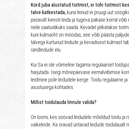
Kord juba alustatud toitmist, ei tohi toitmist ke
talve katkestada,
kuna linnud ei pruugi uut söögik
piisavalt kiiresti leida ja tugeva pakase korral võib 
neile saatuslikuks saada. Kevadel jätkatakse toitm
kuni külmaoht on möödas, see võib päästa paljud
talvega kurtunud lindude ja kevadisest külmast ta
rändlindude elu.
Kui Sa ei ole võimeline tagama regulaarset toidup
harjutada. Isegi mõnepäevase eemalviibimise korr
leidmine pole lindudele kerge. Toidu regulaarne ja 
asustusega kohtades.
Millist toidulauda linnule valida?
On loomi, kes söövad lindudele mõeldud toidu ja r
väikelinde. Ka oravad üritavad lindude toidulaualt 