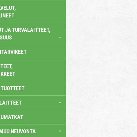
VELUT,
LINEET
T JA TURVALAITTEET,
ISUUS
NTARVIKEET
TEET,
IKKEET
 TUOTTEET
LAITTEET
SUMATKAT
 MUU NEUVONTA