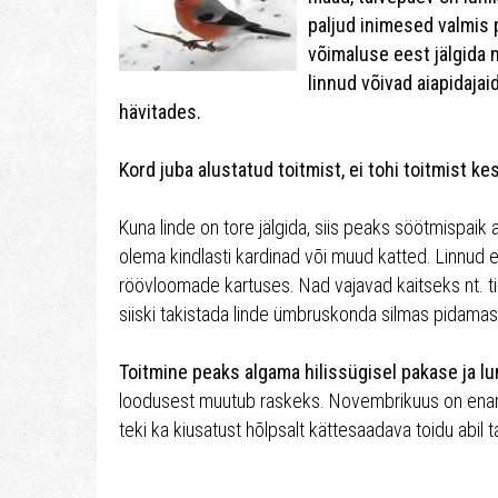
paljud inimesed valmis
võimaluse eest jälgida
linnud võivad aiapidajai
hävitades.
Kord juba alustatud toitmist, ei tohi toitmist ke
Kuna linde on tore jälgida, siis peaks söötmispa
olema kindlasti kardinad või muud katted. Linnud ei
röövloomade kartuses. Nad vajavad kaitseks nt. ti
siiski takistada linde ümbruskonda silmas pidamas
Toitmine peaks algama hilissügisel pakase ja l
loodusest muutub raskeks. Novembrikuus on enamik
teki ka kiusatust hõlpsalt kättesaadava toidu abil t