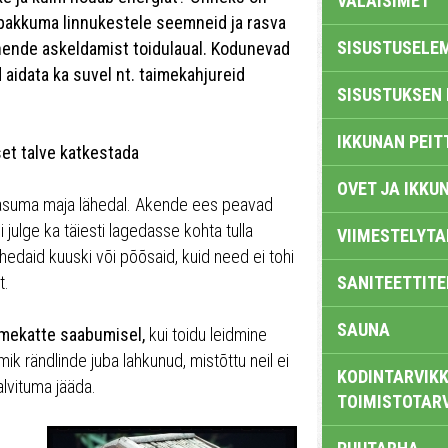
VALAISIMET
 pakkuma linnukestele seemneid ja rasva
SISUSTUSELE
 nende askeldamist toidulaual. Kodunevad
d aidata ka suvel nt. taimekahjureid
SISUSTUKSEN 
IKKUNAN PEIT
set talve katkestada
OVET JA IKKU
ik asuma maja lähedal. Akende ees peavad
 julge ka täiesti lagedasse kohta tulla
VIIMESTELYTA
hedaid kuuski või põõsaid, kuid need ei tohi
t.
SANITEETTITE
SAUNA
umekatte saabumisel,
kui toidu leidmine
 rändlinde juba lahkunud, mistõttu neil ei
KODINTARVIKK
alvituma jääda.
TOIMISTOTAR