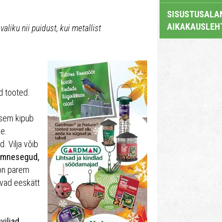
SISUSTUSALAN
AIKAKAUSLEH
liku nii puidust, kui metallist
d tooted.
arsem kipub
ge.
d. Vilja võib
mnesegud,
on parem
avad eeskätt
viljad,