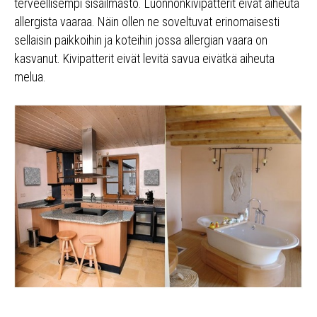
terveellisempi sisäilmasto. Luonnonkivipatterit eivät aiheuta
allergista vaaraa. Näin ollen ne soveltuvat erinomaisesti
sellaisin paikkoihin ja koteihin jossa allergian vaara on
kasvanut. Kivipatterit eivät levitä savua eivätkä aiheuta
melua.