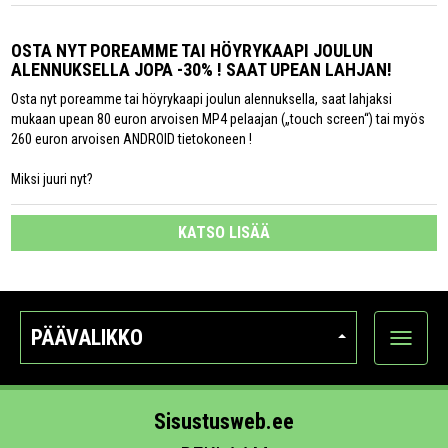
OSTA NYT POREAMME TAI HÖYRYKAAPI JOULUN
ALENNUKSELLA JOPA -30% ! SAAT UPEAN LAHJAN!
Osta nyt poreamme tai höyrykaapi joulun alennuksella, saat lahjaksi
mukaan upean 80 euron arvoisen MP4 pelaajan („touch screen“) tai myös
260 euron arvoisen ANDROID tietokoneen !
Miksi juuri nyt?
KATSO LISÄÄ
PÄÄVALIKKO
Näytä
kategori
Sisustusweb.ee