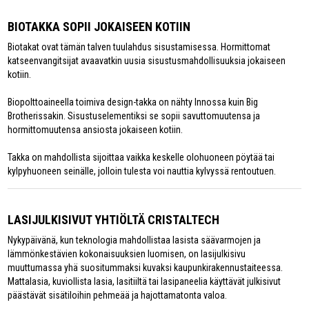
BIOTAKKA SOPII JOKAISEEN KOTIIN
Biotakat ovat tämän talven tuulahdus sisustamisessa. Hormittomat
katseenvangitsijat avaavatkin uusia sisustusmahdollisuuksia jokaiseen
kotiin.
Biopolttoaineella toimiva design-takka on nähty Innossa kuin Big
Brotherissakin. Sisustuselementiksi se sopii savuttomuutensa ja
hormittomuutensa ansiosta jokaiseen kotiin.
Takka on mahdollista sijoittaa vaikka keskelle olohuoneen pöytää tai
kylpyhuoneen seinälle, jolloin tulesta voi nauttia kylvyssä rentoutuen.
LASIJULKISIVUT YHTIÖLTÄ CRISTALTECH
Nykypäivänä, kun teknologia mahdollistaa lasista säävarmojen ja
lämmönkestävien kokonaisuuksien luomisen, on lasijulkisivu
muuttumassa yhä suositummaksi kuvaksi kaupunkirakennustaiteessa.
Mattalasia, kuviollista lasia, lasitiiltä tai lasipaneelia käyttävät julkisivut
päästävät sisätiloihin pehmeää ja hajottamatonta valoa.