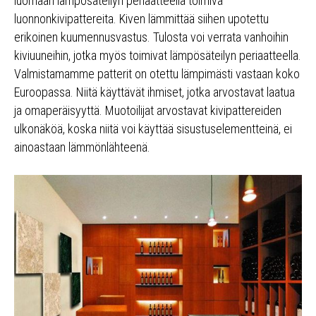
luomaan lämpösäteilyn periaatteella toimiva
luonnonkivipattereita. Kiven lämmittää siihen upotettu
erikoinen kuumennusvastus. Tulosta voi verrata vanhoihin
kiviuuneihin, jotka myös toimivat lämpösäteilyn periaatteella.
Valmistamamme patterit on otettu lämpimästi vastaan koko
Euroopassa. Niitä käyttävät ihmiset, jotka arvostavat laatua
ja omaperäisyyttä. Muotoilijat arvostavat kivipattereiden
ulkonäköä, koska niitä voi käyttää sisustuselementteinä, ei
ainoastaan lämmönlähteenä.