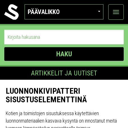
PÄÄVALIKKO
Näytä
kategor
HAKU
ARTIKKELIT JA UUTISET
LUONNONKIVIPATTERI
SISUSTUSELEMENTTINÄ
Kotien ja toimistojen sisustuksessa käytettävien
luonnonmateriaalien kasvava kysyntä on innostanut meitä