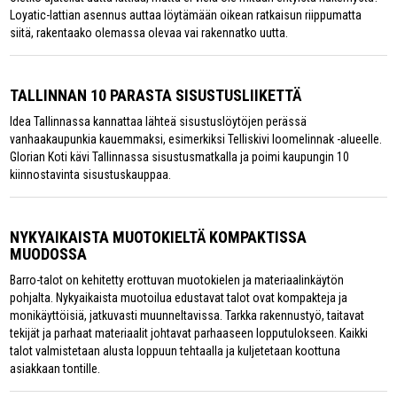
Loyatic-lattian asennus auttaa löytämään oikean ratkaisun riippumatta
siitä, rakentaako olemassa olevaa vai rakennatko uutta.
TALLINNAN 10 PARASTA SISUSTUSLIIKETTÄ
Idea Tallinnassa kannattaa lähteä sisustuslöytöjen perässä
vanhaakaupunkia kauemmaksi, esimerkiksi Telliskivi loomelinnak -alueelle.
Glorian Koti kävi Tallinnassa sisustusmatkalla ja poimi kaupungin 10
kiinnostavinta sisustuskauppaa.
NYKYAIKAISTA MUOTOKIELTÄ KOMPAKTISSA
MUODOSSA
Barro-talot on kehitetty erottuvan muotokielen ja materiaalinkäytön
pohjalta. Nykyaikaista muotoilua edustavat talot ovat kompakteja ja
monikäyttöisiä, jatkuvasti muunneltavissa. Tarkka rakennustyö, taitavat
tekijät ja parhaat materiaalit johtavat parhaaseen lopputulokseen. Kaikki
talot valmistetaan alusta loppuun tehtaalla ja kuljetetaan koottuna
asiakkaan tontille.