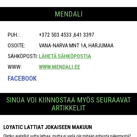
MENDALI
PUH.:
+372 503 4533 ,641 3397
OSOITE:
VANA-NARVA MNT 1A, HARJUMAA
SÄHKÖPOSTI:
LÄHETÄ SÄHKÖPOSTIA
WWW:
WWW.MENDALI.EE
FACEBOOK
SINUA VOI KIINNOSTAA MYÖS SEURAAVAT
ARTIKKELIT
LOYATIC LATTIAT JOKAISEEN MAKUUN
Oletko ajatellut uutta lattiaa, mutta ei vielä ole mitään erityistä näkemystä?