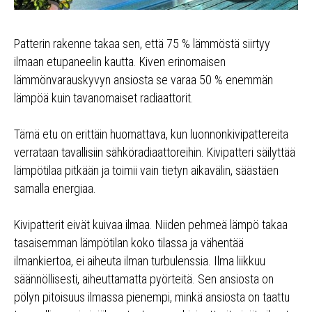
Patterin rakenne takaa sen, että 75 % lämmöstä siirtyy
ilmaan etupaneelin kautta. Kiven erinomaisen
lämmönvarauskyvyn ansiosta se varaa 50 % enemmän
lämpöä kuin tavanomaiset radiaattorit.
Tämä etu on erittäin huomattava, kun luonnonkivipattereita
verrataan tavallisiin sähköradiaattoreihin. Kivipatteri säilyttää
lämpötilaa pitkään ja toimii vain tietyn aikavälin, säästäen
samalla energiaa.
Kivipatterit eivät kuivaa ilmaa. Niiden pehmeä lämpö takaa
tasaisemman lämpötilan koko tilassa ja vähentää
ilmankiertoa, ei aiheuta ilman turbulenssia. Ilma liikkuu
säännöllisesti, aiheuttamatta pyörteitä. Sen ansiosta on
pölyn pitoisuus ilmassa pienempi, minkä ansiosta on taattu