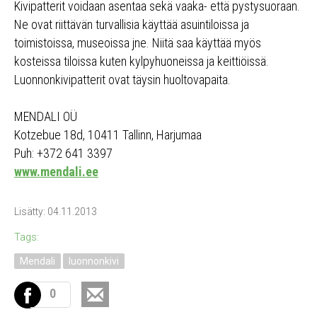
Kivipatterit voidaan asentaa sekä vaaka- että pystysuoraan.
Ne ovat riittävän turvallisia käyttää asuintiloissa ja
toimistoissa, museoissa jne. Niitä saa käyttää myös
kosteissa tiloissa kuten kylpyhuoneissa ja keittiöissä.
Luonnonkivipatterit ovat täysin huoltovapaita.
MENDALI OÜ
Kotzebue 18d, 10411 Tallinn, Harjumaa
Puh: +372 641 3397
www.mendali.ee
Lisätty: 04.11.2013
Tags:
Mendali
luonnonkivi
0