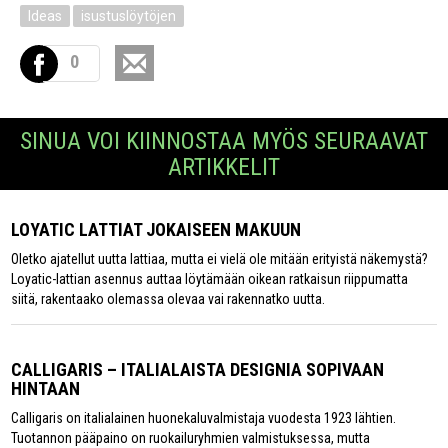
Ideas
isustuslöytöjen
0
SINUA VOI KIINNOSTAA MYÖS SEURAAVAT
ARTIKKELIT
LOYATIC LATTIAT JOKAISEEN MAKUUN
Oletko ajatellut uutta lattiaa, mutta ei vielä ole mitään erityistä näkemystä?
Loyatic-lattian asennus auttaa löytämään oikean ratkaisun riippumatta
siitä, rakentaako olemassa olevaa vai rakennatko uutta.
CALLIGARIS – ITALIALAISTA DESIGNIA SOPIVAAN
HINTAAN
Calligaris on italialainen huonekaluvalmistaja vuodesta 1923 lähtien.
Tuotannon pääpaino on ruokailuryhmien valmistuksessa, mutta