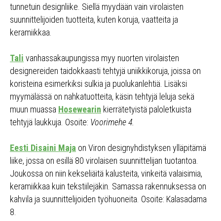
tunnetuin designliike. Siellä myydään vain virolaisten
suunnittelijoiden tuotteita, kuten koruja, vaatteita ja
keramiikkaa.
Tali
vanhassakaupungissa myy nuorten virolaisten
designereiden taidokkaasti tehtyjä uniikkikoruja, joissa on
koristeina esimerkiksi sulkia ja puolukanlehtiä. Lisäksi
myymälässä on nahkatuotteita, käsin tehtyjä leluja sekä
muun muassa
Hosewearin
kierrätetyistä paloletkuista
tehtyjä laukkuja. Osoite:
Voorimehe 4.
Eesti Disaini Maja
on Viron designyhdistyksen ylläpitämä
liike, jossa on esillä 80 virolaisen suunnittelijan tuotantoa.
Joukossa on niin kekseliäitä kalusteita, vinkeitä valaisimia,
keramiikkaa kuin tekstiilejäkin. Samassa rakennuksessa on
kahvila ja suunnittelijoiden työhuoneita. Osoite: Kalasadama
8.