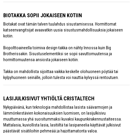
BIOTAKKA SOPII JOKAISEEN KOTIIN
Biotakat ovat tämän talven tuulahdus sisustamisessa. Hormittomat
katseenvangitsijat avaavatkin uusia sisustusmahdollisuuksia jokaiseen
kotiin.
Biopolttoaineella toimiva design-takka on nähty Innossa kuin Big
Brotherissakin. Sisustuselementiksi se sopii savuttomuutensa ja
hormittomuutensa ansiosta jokaiseen kotiin.
Takka on mahdollista sijoittaa vaikka keskelle olohuoneen pöytää tai
kylpyhuoneen seinälle, jolloin tulesta voi nauttia kylvyssä rentoutuen.
LASIJULKISIVUT YHTIÖLTÄ CRISTALTECH
Nykypäivänä, kun teknologia mahdollistaa lasista säävarmojen ja
lämmönkestävien kokonaisuuksien luomisen, on lasijulkisivu
muuttumassa yhä suositummaksi kuvaksi kaupunkirakennustaiteessa.
Mattalasia, kuviollista lasia, lasitiiltä tai lasipaneelia käyttävät julkisivut
päästävät sisätiloihin pehmeää ja hajottamatonta valoa.