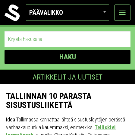
PÄÄVALIKKO
Näytä
kategor
HAKU
ARTIKKELIT JA UUTISET
TALLINNAN 10 PARASTA
SISUSTUSLIIKETTÄ
Idea
Tallinnassa kannattaa lähteä sisustuslöytöjen perässä
vanhaakaupunkia kauemmaksi, esimerkiksi
Telliskivi