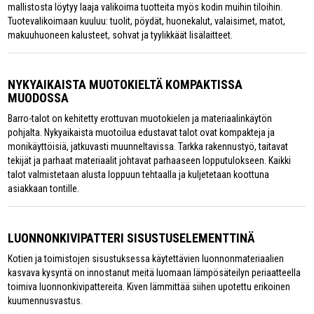
mallistosta löytyy laaja valikoima tuotteita myös kodin muihin tiloihin.
Tuotevalikoimaan kuuluu: tuolit, pöydät, huonekalut, valaisimet, matot,
makuuhuoneen kalusteet, sohvat ja tyylikkäät lisälaitteet.
NYKYAIKAISTA MUOTOKIELTÄ KOMPAKTISSA
MUODOSSA
Barro-talot on kehitetty erottuvan muotokielen ja materiaalinkäytön
pohjalta. Nykyaikaista muotoilua edustavat talot ovat kompakteja ja
monikäyttöisiä, jatkuvasti muunneltavissa. Tarkka rakennustyö, taitavat
tekijät ja parhaat materiaalit johtavat parhaaseen lopputulokseen. Kaikki
talot valmistetaan alusta loppuun tehtaalla ja kuljetetaan koottuna
asiakkaan tontille.
LUONNONKIVIPATTERI SISUSTUSELEMENTTINÄ
Kotien ja toimistojen sisustuksessa käytettävien luonnonmateriaalien
kasvava kysyntä on innostanut meitä luomaan lämpösäteilyn periaatteella
toimiva luonnonkivipattereita. Kiven lämmittää siihen upotettu erikoinen
kuumennusvastus.