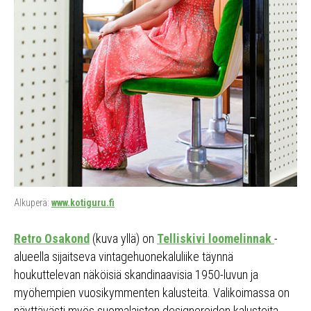
Alkuperä:
www.kotiguru.fi
Retro Osakond
(kuva yllä) on
Telliskivi loomelinnak
-
alueella sijaitseva vintagehuonekaluliike täynnä
houkuttelevan näköisiä skandinaavisia 1950-luvun ja
myöhempien vuosikymmenten kalusteita. Valikoimassa on
näyttävästi myös suomalaisten designereiden kalusteita,