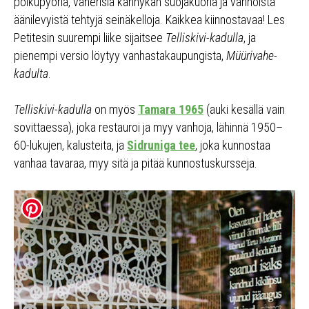
polkupyöriä, vanerisia kännykän suojakuoria ja vanhoista
äänilevyistä tehtyjä seinäkelloja. Kaikkea kiinnostavaa! Les
Petitesin suurempi liike sijaitsee
Telliskivi-kadulla
, ja
pienempi versio löytyy vanhastakaupungista,
Müürivahe-
kadulta
.
Telliskivi-kadulla
on myös
Tamara 1965
(auki kesällä vain
sovittaessa), joka restauroi ja myy vanhoja, lähinnä 1950–
60-lukujen, kalusteita, ja
Sidruniga tee
, joka kunnostaa
vanhaa tavaraa, myy sitä ja pitää kunnostuskursseja.