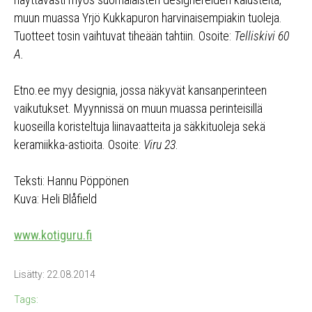
muun muassa Yrjö Kukkapuron harvinaisempiakin tuoleja.
Tuotteet tosin vaihtuvat tiheään tahtiin. Osoite:
Telliskivi 60
A.
Etno.ee myy designia, jossa näkyvät kansanperinteen
vaikutukset. Myynnissä on muun muassa perinteisillä
kuoseilla koristeltuja liinavaatteita ja säkkituoleja sekä
keramiikka-astioita. Osoite:
Viru 23
.
Teksti: Hannu Pöppönen
Kuva: Heli Blåfield
www.kotiguru.fi
Lisätty: 22.08.2014
Tags: