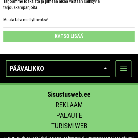
Tarjoamme loskaista ja pimeää aikaa vastaan säihkyviä
tarjouskampanjoita.
Muuta talvi miellyttäväksi!
KATSO LISÄÄ
PÄÄVALIKKO
Näytä
kategori
Sisustusweb.ee
REKLAAM
PALAUTE
TURISMIWEB
EHITUS.EE