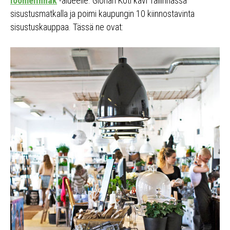
loomelinnak
-alueelle. Glorian Koti kävi Tallinnassa
sisustusmatkalla ja poimi kaupungin 10 kiinnostavinta
sisustuskauppaa. Tässä ne ovat: