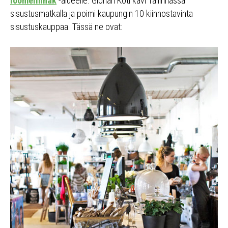
loomelinnak
-alueelle. Glorian Koti kävi Tallinnassa
sisustusmatkalla ja poimi kaupungin 10 kiinnostavinta
sisustuskauppaa. Tässä ne ovat: