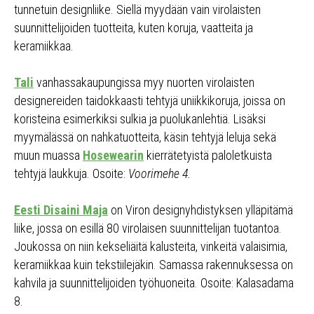
tunnetuin designliike. Siellä myydään vain virolaisten
suunnittelijoiden tuotteita, kuten koruja, vaatteita ja
keramiikkaa.
Tali
vanhassakaupungissa myy nuorten virolaisten
designereiden taidokkaasti tehtyjä uniikkikoruja, joissa on
koristeina esimerkiksi sulkia ja puolukanlehtiä. Lisäksi
myymälässä on nahkatuotteita, käsin tehtyjä leluja sekä
muun muassa
Hosewearin
kierrätetyistä paloletkuista
tehtyjä laukkuja. Osoite:
Voorimehe 4.
Eesti Disaini Maja
on Viron designyhdistyksen ylläpitämä
liike, jossa on esillä 80 virolaisen suunnittelijan tuotantoa.
Joukossa on niin kekseliäitä kalusteita, vinkeitä valaisimia,
keramiikkaa kuin tekstiilejäkin. Samassa rakennuksessa on
kahvila ja suunnittelijoiden työhuoneita. Osoite: Kalasadama
8.