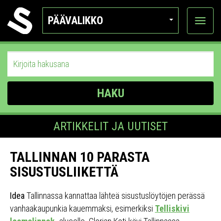
PÄÄVALIKKO
Näytä
kategor
HAKU
ARTIKKELIT JA UUTISET
TALLINNAN 10 PARASTA
SISUSTUSLIIKETTÄ
Idea
Tallinnassa kannattaa lähteä sisustuslöytöjen perässä
vanhaakaupunkia kauemmaksi, esimerkiksi
Telliskivi