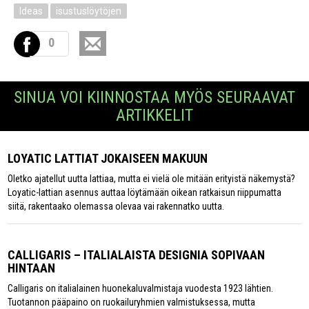
Ideas
isustuslöytöjen
0
SINUA VOI KIINNOSTAA MYÖS SEURAAVAT
ARTIKKELIT
LOYATIC LATTIAT JOKAISEEN MAKUUN
Oletko ajatellut uutta lattiaa, mutta ei vielä ole mitään erityistä näkemystä?
Loyatic-lattian asennus auttaa löytämään oikean ratkaisun riippumatta
siitä, rakentaako olemassa olevaa vai rakennatko uutta.
CALLIGARIS – ITALIALAISTA DESIGNIA SOPIVAAN
HINTAAN
Calligaris on italialainen huonekaluvalmistaja vuodesta 1923 lähtien.
Tuotannon pääpaino on ruokailuryhmien valmistuksessa, mutta