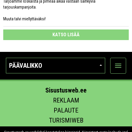
Tarjoamme loskaista ja pimeää aikaa vastaan säihkyviä
tarjouskampanjoita.
Muuta talvi miellyttäväksi!
KATSO LISÄÄ
PÄÄVALIKKO
Näytä
kategori
Sisustusweb.ee
REKLAAM
PALAUTE
TURISMIWEB
EHITUS.EE