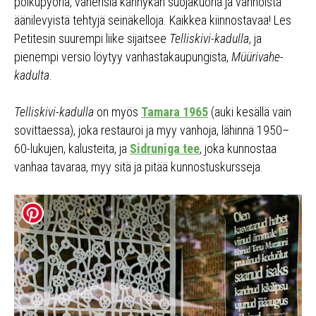
polkupyöriä, vanerisia kännykän suojakuoria ja vanhoista
äänilevyistä tehtyjä seinäkelloja. Kaikkea kiinnostavaa! Les
Petitesin suurempi liike sijaitsee
Telliskivi-kadulla
, ja
pienempi versio löytyy vanhastakaupungista,
Müürivahe-
kadulta
.
Telliskivi-kadulla
on myös
Tamara 1965
(auki kesällä vain
sovittaessa), joka restauroi ja myy vanhoja, lähinnä 1950–
60-lukujen, kalusteita, ja
Sidruniga tee
, joka kunnostaa
vanhaa tavaraa, myy sitä ja pitää kunnostuskursseja.