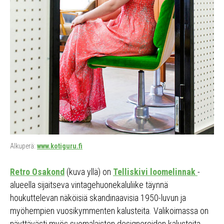
Alkuperä:
www.kotiguru.fi
Retro Osakond
(kuva yllä) on
Telliskivi loomelinnak
-
alueella sijaitseva vintagehuonekaluliike täynnä
houkuttelevan näköisiä skandinaavisia 1950-luvun ja
myöhempien vuosikymmenten kalusteita. Valikoimassa on
näyttävästi myös suomalaisten designereiden kalusteita,