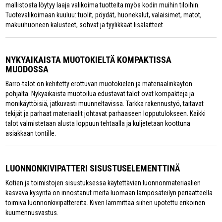
mallistosta löytyy laaja valikoima tuotteita myös kodin muihin tiloihin.
Tuotevalikoimaan kuuluu: tuolit, pöydät, huonekalut, valaisimet, matot,
makuuhuoneen kalusteet, sohvat ja tyylikkäät lisälaitteet.
NYKYAIKAISTA MUOTOKIELTÄ KOMPAKTISSA
MUODOSSA
Barro-talot on kehitetty erottuvan muotokielen ja materiaalinkäytön
pohjalta. Nykyaikaista muotoilua edustavat talot ovat kompakteja ja
monikäyttöisiä, jatkuvasti muunneltavissa. Tarkka rakennustyö, taitavat
tekijät ja parhaat materiaalit johtavat parhaaseen lopputulokseen. Kaikki
talot valmistetaan alusta loppuun tehtaalla ja kuljetetaan koottuna
asiakkaan tontille.
LUONNONKIVIPATTERI SISUSTUSELEMENTTINÄ
Kotien ja toimistojen sisustuksessa käytettävien luonnonmateriaalien
kasvava kysyntä on innostanut meitä luomaan lämpösäteilyn periaatteella
toimiva luonnonkivipattereita. Kiven lämmittää siihen upotettu erikoinen
kuumennusvastus.