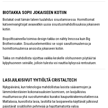
BIOTAKKA SOPII JOKAISEEN KOTIIN
Biotakat ovat tämän talven tuulahdus sisustamisessa. Hormittomat
katseenvangitsijat avaavatkin uusia sisustusmahdollisuuksia jokaiseen
kotiin.
Biopolttoaineella toimiva design-takka on nähty Innossa kuin Big
Brotherissakin. Sisustuselementiksi se sopii savuttomuutensa ja
hormittomuutensa ansiosta jokaiseen kotiin.
Takka on mahdollista sijoittaa vaikka keskelle olohuoneen pöytää tai
kylpyhuoneen seinälle, jolloin tulesta voi nauttia kylvyssä rentoutuen.
LASIJULKISIVUT YHTIÖLTÄ CRISTALTECH
Nykypäivänä, kun teknologia mahdollistaa lasista säävarmojen ja
lämmönkestävien kokonaisuuksien luomisen, on lasijulkisivu
muuttumassa yhä suositummaksi kuvaksi kaupunkirakennustaiteessa.
Mattalasia, kuviollista lasia, lasitiiltä tai lasipaneelia käyttävät julkisivut
päästävät sisätiloihin pehmeää ja hajottamatonta valoa.