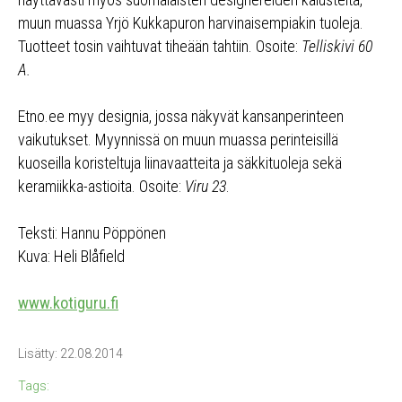
muun muassa Yrjö Kukkapuron harvinaisempiakin tuoleja.
Tuotteet tosin vaihtuvat tiheään tahtiin. Osoite:
Telliskivi 60
A.
Etno.ee myy designia, jossa näkyvät kansanperinteen
vaikutukset. Myynnissä on muun muassa perinteisillä
kuoseilla koristeltuja liinavaatteita ja säkkituoleja sekä
keramiikka-astioita. Osoite:
Viru 23
.
Teksti: Hannu Pöppönen
Kuva: Heli Blåfield
www.kotiguru.fi
Lisätty: 22.08.2014
Tags: