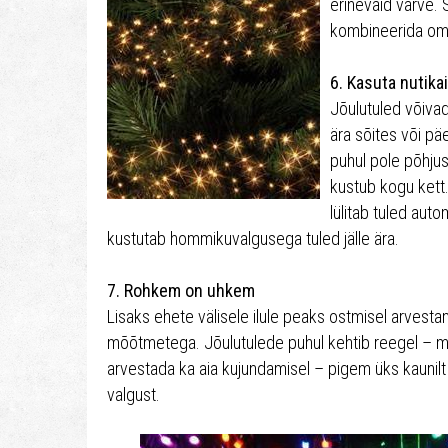
erinevaid värve. S
kombineerida om
6. Kasuta nutika
Jõulutuled võivad
ära sõites või pä
puhul pole põhjust 
kustub kogu kett.
lülitab tuled aut
kustutab hommikuvalgusega tuled jälle ära.
7. Rohkem on uhkem
Lisaks ehete välisele ilule peaks ostmisel arvest
mõõtmetega. Jõulutulede puhul kehtib reegel – m
arvestada ka aia kujundamisel – pigem üks kaunilt e
valgust.