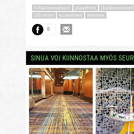
K-Rauta kauplused
jõuluehted
jõulukaunistused
LED ehted
kuuseehted
ehtimine
0
SINUA VOI KIINNOSTAA MYÖS SEUR