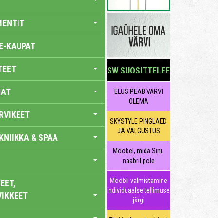
MENTIT
E-KAUPAT
TEET
SW SUOSITTELEE
NAT
ELUS PEAB VÄRVI
OLEMA
RVIKEET
SKYSTYLE PINGLAED
JA VALGUSTUS
KNIIKKA & SPAA
Mööbel, mida Sinu
naabril pole
Mööbli valmistamine
EET,
individuaalse tellimuse
VIKKEET
järgi