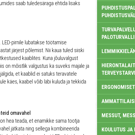
umides saab tuledesäraga ehtida lisaks
PUHDISTUSPAL
PUHDISTUSVÄ
TURVAPALVELU
PALOTURVALL
. LED-pirnile lubatakse töötamise
t järjest põlemist. Nii kaua tuled siiski
LEMMIKKIELÄ
atkestused kaablites. Kuna jõuluvalgust
HIERONTALAIT
s on mõistlik valgustus ka suveks majale ja
TERVEYSTARV
jälgida, et kaablid ei satuks teravatele
ule käes, kaabel võib läbi kuluda ja tekkida
ERGONOMISET
AMMATTILAIS
hteid omavahel
MESSUT, MES
 on hea teada, et enamikke sama tootja
ahel jätkata ning sellega kombineerida
KOULUTUS JA