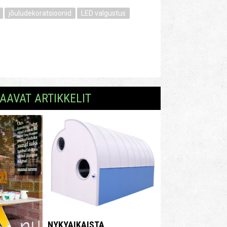
jõuludekoratsioonid
LED valgustus
AAVAT ARTIKKELIT
NYKYAIKAISTA