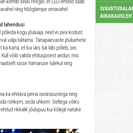
iin kehtib siiski reegel, et LED-ehteid saab
SISUSTUSALAN
avahel ning hõõglampe omavahel.
AIKAKAUSLEH
id lahendusi
 põleda kogu jõuluaja, neid ei pea kodust
eval välja lülitama. Tänapäevaste jõuluehete
ka karta, et kui üks tuli läbi põleb, siis
 Küll võib valida ehituspoest anduri, mis
omaatselt sisse hämaruse tulekul ning
ama ka ehitava pinna iseärasustega ning
ida rohkem, seda uhkem. Sellega võiks
hitud rikkalik jõulupuu kui kõikjal natuke