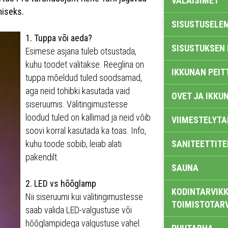
VALAISIMET
miseks.
SISUSTUSELE
1. Tuppa või aeda?
SISUSTUKSEN 
Esimese asjana tuleb otsustada,
kuhu toodet valitakse. Reeglina on
IKKUNAN PEIT
tuppa mõeldud tuled soodsamad,
aga neid tohibki kasutada vaid
OVET JA IKKU
siseruumis. Välitingimustesse
loodud tuled on kallimad ja neid võib
VIIMESTELYTA
soovi korral kasutada ka toas. Info,
kuhu toode sobib, leiab alati
SANITEETTITE
pakendilt.
SAUNA
2. LED vs hõõglamp
KODINTARVIKK
Nii siseruumi kui välitingimustesse
TOIMISTOTAR
saab valida LED-valgustuse või
hõõglampidega valgustuse vahel.