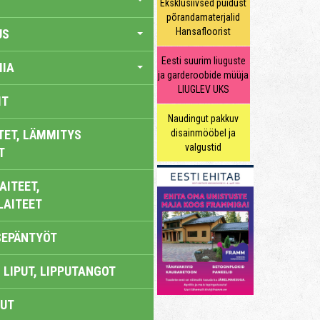
Eksklusiivsed puidust
põrandamaterjalid
Hansafloorist
US
Eesti suurim liuguste
IA
ja garderoobide müüja
LIUGLEV UKS
IT
Naudingut pakkuv
TET, LÄMMITYS
disainmööbel ja
valgustid
T
AITEET,
LAITEET
SEPÄNTYÖT
 LIPUT, LIPPUTANGOT
UT