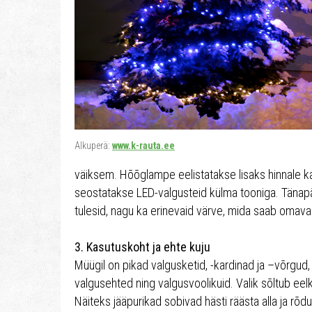
Alkuperä:
www.k-rauta.ee
väiksem. Hõõglampe eelistatakse lisaks hinnale ka 
seostatakse LED-valgusteid külma tooniga. Tänapäe
tulesid, nagu ka erinevaid värve, mida saab omav
3. Kasutuskoht ja ehte kuju
Müügil on pikad valgusketid, -kardinad ja –võrgud
valgusehted ning valgusvoolikuid. Valik sõltub ee
Näiteks jääpurikad sobivad hästi räästa alla ja rõ