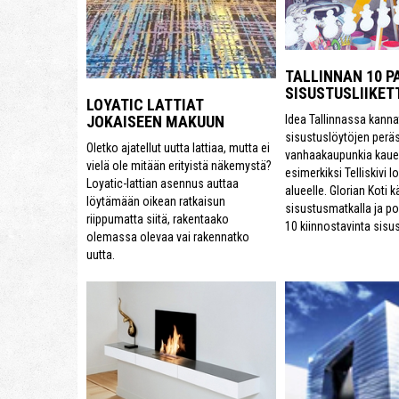
TALLINNAN 10 P
SISUSTUSLIIKET
LOYATIC LATTIAT
Idea Tallinnassa kanna
JOKAISEEN MAKUUN
sisustuslöytöjen perä
Oletko ajatellut uutta lattiaa, mutta ei
vanhaakaupunkia kau
vielä ole mitään erityistä näkemystä?
esimerkiksi Telliskivi 
Loyatic-lattian asennus auttaa
alueelle. Glorian Koti k
löytämään oikean ratkaisun
sisustusmatkalla ja p
riippumatta siitä, rakentaako
10 kiinnostavinta sis
olemassa olevaa vai rakennatko
uutta.