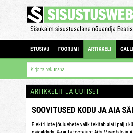
ETUSIVU
FOORUMI
ARTIKKELI
GALL
ARTIKKELIT JA UUTISET
SOOVITUSED KODU JA AIA S
Elektriliste jõuluehete valik tekitab alati palju k
paigaldada. K-rauta tootejuht Aita Meentalo ja 