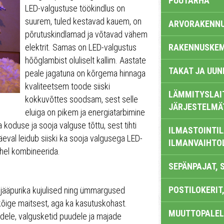
PUUTARHA
LED-valgustuse töökindlus on
suurem, tuled kestavad kauem, on
ARVORAKENN
põrutuskindlamad ja võtavad vähem
elektrit. Samas on LED-valgustus
RAKENNUSKEM
hõõglambist oluliselt kallim. Aastate
TAKAT JA UUN
peale jagatuna on kõrgema hinnaga
kvaliteetsem toode siiski
LÄMMITYSLAI
kokkuvõttes soodsam, sest selle
JÄRJESTELMÄ
eluiga on pikem ja energiatarbimine
koduse ja sooja valguse tõttu, sest tihti
ILMASTOINTIL
val leidub siiski ka sooja valgusega LED-
ILMANVAIHTO
ahel kombineerida.
SEPÄNPAJAT, 
POSTILOKERIT,
, jääpurika kujulised ning ümmargused
lkõige maitsest, aga ka kasutuskohast.
MUUTTOPALEL
dudele, valgusketid puudele ja majade