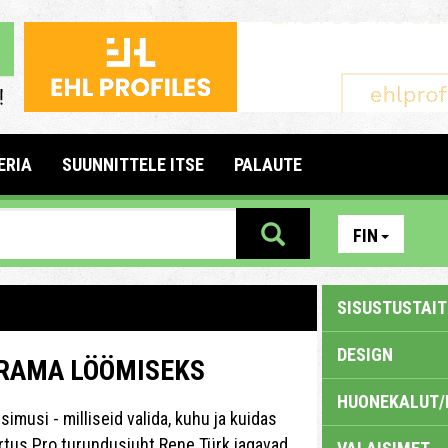
ERIA
SUUNNITTELE ITSE
PALAUTE
FIN
SISUSTUSTAITE
DESIGN
ÄRAMA LÖÖMISEKS
HUONEKALUT/
üsimusi - milliseid valida, kuhu ja kuidas
Artus Pro turundusjuht Rene Türk jagavad