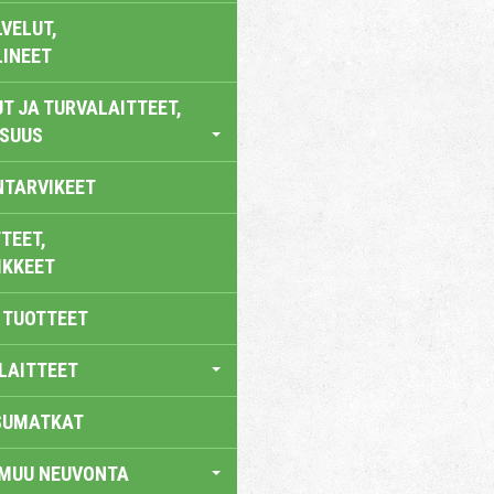
VELUT,
LINEET
T JA TURVALAITTEET,
ISUUS
NTARVIKEET
TEET,
IKKEET
 TUOTTEET
LAITTEET
SUMATKAT
 MUU NEUVONTA