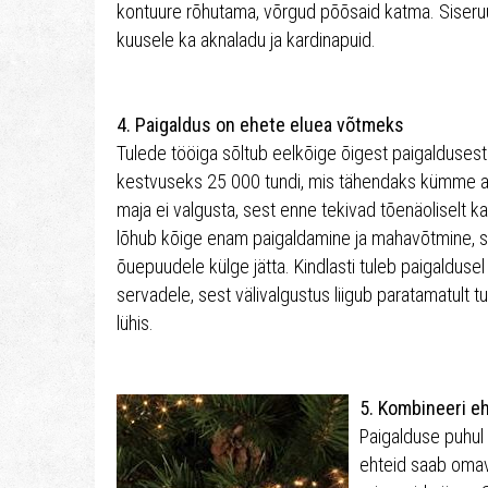
kontuure rõhutama, võrgud põõsaid katma. Siseru
kuusele ka aknaladu ja kardinapuid.
4. Paigaldus on ehete eluea võtmeks
Tulede tööiga sõltub eelkõige õigest paigaldusest
kestvuseks 25 000 tundi, mis tähendaks kümme aasta
maja ei valgusta, sest enne tekivad tõenäoliselt k
lõhub kõige enam paigaldamine ja mahavõtmine, sii
õuepuudele külge jätta. Kindlasti tuleb paigaldusel 
servadele, sest välivalgustus liigub paratamatult tu
lühis.
5. Kombineeri e
Paigalduse puhul
ehteid saab omav