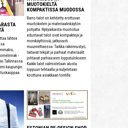
MUOTOKIELTÄ
KOMPAKTISSA MUODOSSA
Barro-talot on kehitetty erottuvan
muotokielen ja materiaalinkäytön
ARASTA
TÄ
pohjalta. Nykyaikaista muotoilua
edustavat talot ovat kompakteja ja
ttaa lähteä
monikäyttöisiä, jatkuvasti
ssä
muunneltavissa. Tarkka rakennustyö,
emmaksi,
taitavat tekijät ja parhaat materiaalit
loomelinnak -
johtavat parhaaseen lopputulokseen.
ävi Tallinnassa
Kaikki talot valmistetaan alusta
oimi kaupungin
loppuun tehtaalla ja kuljetetaan
ustuskauppaa.
koottuna asiakkaan tontille.
ESTONIAN RE-DESIGN SHOP