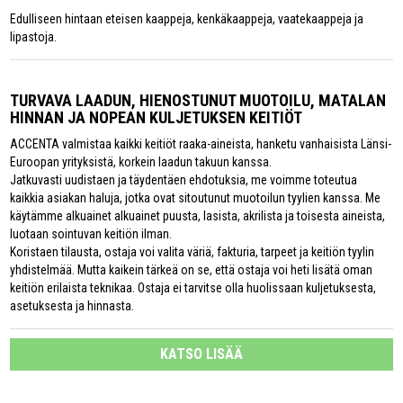
Edulliseen hintaan eteisen kaappeja, kenkäkaappeja, vaatekaappeja ja
lipastoja.
TURVAVA LAADUN, HIENOSTUNUT MUOTOILU, MATALAN
HINNAN JA NOPEAN KULJETUKSEN KEITIÖT
ACCENTA valmistaa kaikki keitiöt raaka-aineista, hanketu vanhaisista Länsi-
Euroopan yrityksistä, korkein laadun takuun kanssa.
Jatkuvasti uudistaen ja täydentäen ehdotuksia, me voimme toteutua
kaikkia asiakan haluja, jotka ovat sitoutunut muotoilun tyylien kanssa. Me
käytämme alkuainet alkuainet puusta, lasista, akrilista ja toisesta aineista,
luotaan sointuvan keitiön ilman.
Koristaen tilausta, ostaja voi valita väriä, fakturia, tarpeet ja keitiön tyylin
yhdistelmää. Mutta kaikein tärkeä on se, että ostaja voi heti lisätä oman
keitiön erilaista teknikaa. Ostaja ei tarvitse olla huolissaan kuljetuksesta,
asetuksesta ja hinnasta.
KATSO LISÄÄ