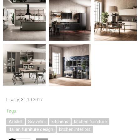
Lisätty: 31.10.2017
Tags:
Artskill
Scavolini
kitchens
kitchen furniture
Italian furniture design
kitchen interiors