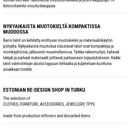
kiinnostavinta sisustuskauppaa.
NYKYAIKAISTA MUOTOKIELTÄ KOMPAKTISSA
MUODOSSA
Barro-talot on kehitetty erottuvan muotokielen ja materiaalinkäytön
pohjalta. Nykyaikaista muotoilua edustavat talot ovat kompakteja ja
monikäyttöisiä, jatkuvasti muunneltavissa. Tarkka rakennustyö, taitavat
tekijät ja parhaat materiaalit johtavat parhaaseen lopputulokseen. Kaikki
talot valmistetaan alusta loppuun tehtaalla ja kuljetetaan koottuna
asiakkaan tontille.
ESTONIAN RE-DESIGN SHOP IN TURKU
The selection of
CLOTHES, FURNITURE, ACCESSORIES, JEWELLERY, TPYS
made from production leftovers and discarded items.