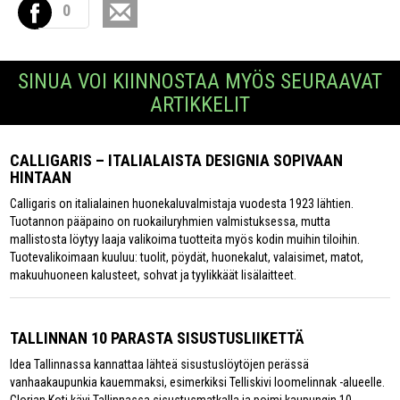
0
SINUA VOI KIINNOSTAA MYÖS SEURAAVAT
ARTIKKELIT
CALLIGARIS – ITALIALAISTA DESIGNIA SOPIVAAN
HINTAAN
Calligaris on italialainen huonekaluvalmistaja vuodesta 1923 lähtien.
Tuotannon pääpaino on ruokailuryhmien valmistuksessa, mutta
mallistosta löytyy laaja valikoima tuotteita myös kodin muihin tiloihin.
Tuotevalikoimaan kuuluu: tuolit, pöydät, huonekalut, valaisimet, matot,
makuuhuoneen kalusteet, sohvat ja tyylikkäät lisälaitteet.
TALLINNAN 10 PARASTA SISUSTUSLIIKETTÄ
Idea Tallinnassa kannattaa lähteä sisustuslöytöjen perässä
vanhaakaupunkia kauemmaksi, esimerkiksi Telliskivi loomelinnak -alueelle.
Glorian Koti kävi Tallinnassa sisustusmatkalla ja poimi kaupungin 10