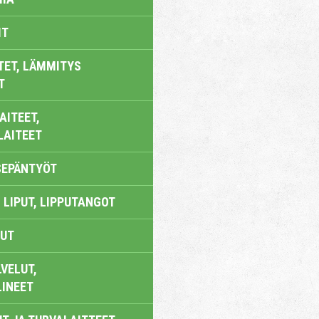
IT
TET, LÄMMITYS
T
AITEET,
LAITEET
SEPÄNTYÖT
 LIPUT, LIPPUTANGOT
UT
VELUT,
LINEET