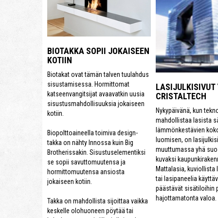
BIOTAKKA SOPII JOKAISEEN
KOTIIN
Biotakat ovat tämän talven tuulahdus
sisustamisessa. Hormittomat
LASIJULKISIVUT
katseenvangitsijat avaavatkin uusia
CRISTALTECH
sisustusmahdollisuuksia jokaiseen
Nykypäivänä, kun tekn
kotiin.
mahdollistaa lasista 
lämmönkestävien kok
Biopolttoaineella toimiva design-
luomisen, on lasijulkis
takka on nähty Innossa kuin Big
muuttumassa yhä suo
Brotherissakin. Sisustuselementiksi
kuvaksi kaupunkiraken
se sopii savuttomuutensa ja
Mattalasia, kuviollista la
hormittomuutensa ansiosta
tai lasipaneelia käyttäv
jokaiseen kotiin.
päästävät sisätiloihin
hajottamatonta valoa.
Takka on mahdollista sijoittaa vaikka
keskelle olohuoneen pöytää tai