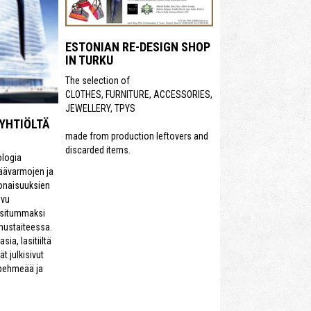
ESTONIAN RE-DESIGN SHOP
IN TURKU
The selection of
CLOTHES, FURNITURE, ACCESSORIES,
JEWELLERY, TPYS
 YHTIÖLTÄ
made from production leftovers and
discarded items.
ologia
säävarmojen ja
onaisuuksien
ivu
sitummaksi
nustaiteessa.
sia, lasitiiltä
ät julkisivut
 pehmeää ja