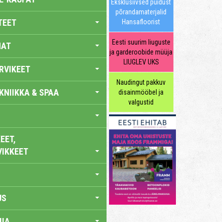
Eksklusiivsed puidust
põrandamaterjalid
TEET
Hansafloorist
Eesti suurim liuguste
NAT
ja garderoobide müüja
LIUGLEV UKS
RVIKEET
Naudingut pakkuv
KNIIKKA & SPAA
disainmööbel ja
valgustid
EET,
VIKKEET
US
IA