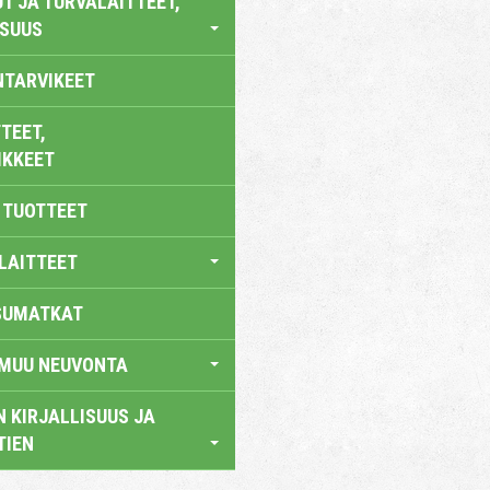
T JA TURVALAITTEET,
ISUUS
NTARVIKEET
TEET,
IKKEET
 TUOTTEET
LAITTEET
SUMATKAT
 MUU NEUVONTA
 KIRJALLISUUS JA
TIEN