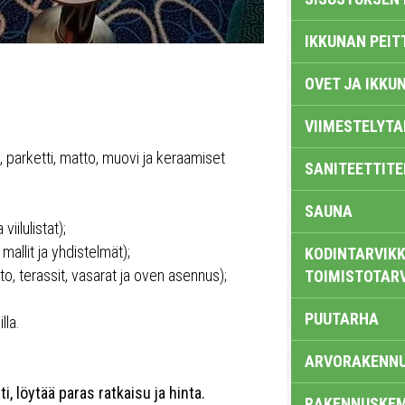
IKKUNAN PEIT
OVET JA IKKU
VIIMESTELYTA
, parketti, matto, muovi ja keraamiset
SANITEETTITE
SAUNA
iilulistat);
 mallit ja yhdistelmät);
KODINTARVIKK
to, terassit, vasarat ja oven asennus);
TOIMISTOTAR
PUUTARHA
lla.
ARVORAKENN
 löytää paras ratkaisu ja hinta.
RAKENNUSKEM