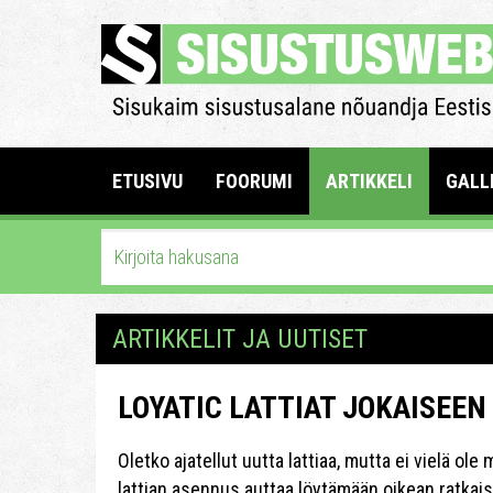
ETUSIVU
FOORUMI
ARTIKKELI
GALL
ARTIKKELIT JA UUTISET
LOYATIC LATTIAT JOKAISEE
Oletko ajatellut uutta lattiaa, mutta ei vielä ol
lattian asennus auttaa löytämään oikean ratkais