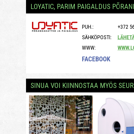
LOYATIC, PARIM PAIGALDUS PÕRAN
PUH.:
+372 5
SÄHKÖPOSTI:
LÄHET
WWW:
WWW.L
FACEBOOK
SINUA VOI KIINNOSTAA MYÖS SEUR