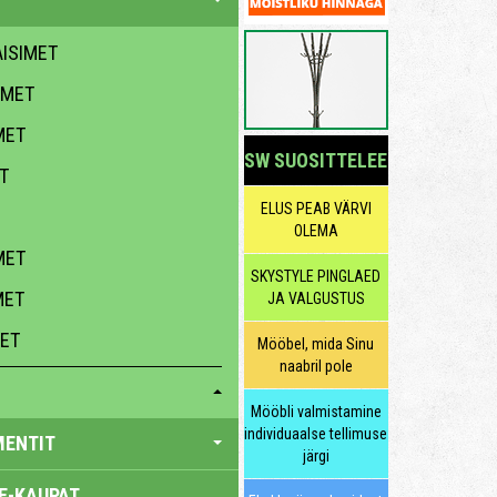
ISIMET
IMET
MET
SW SUOSITTELEE
T
ELUS PEAB VÄRVI
OLEMA
MET
SKYSTYLE PINGLAED
MET
JA VALGUSTUS
MET
Mööbel, mida Sinu
naabril pole
Mööbli valmistamine
individuaalse tellimuse
MENTIT
järgi
E-KAUPAT