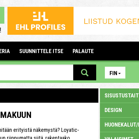
ERIA
SUUNNITTELE ITSE
PALAUTE
FIN
SISUSTUSTAITE
DESIGN
N MAKUUN
HUONEKALUT/
e mitään erityistä näkemystä? Loyatic-
un riippumatta siitä, rakentaako