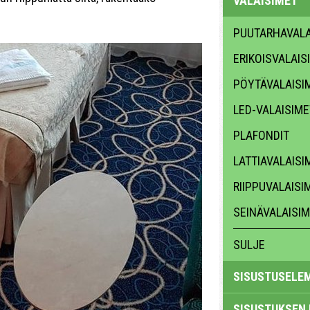
VALAISIMET
PUUTARHAVALA
ERIKOISVALAIS
PÖYTÄVALAISI
LED-VALAISIME
PLAFONDIT
LATTIAVALAISI
RIIPPUVALAISI
SEINÄVALAISI
SULJE
SISUSTUSELE
SISUSTUKSEN 