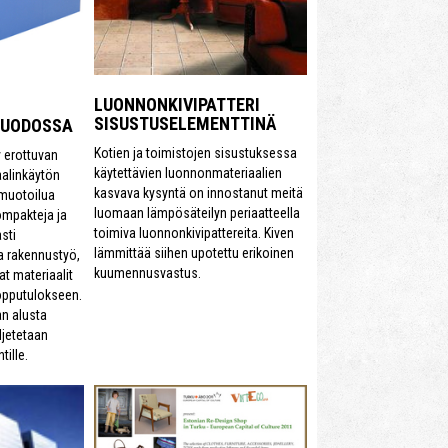
LUONNONKIVIPATTERI
SISUSTUSELEMENTTINÄ
MUODOSSA
Kotien ja toimistojen sisustuksessa
y erottuvan
käytettävien luonnonmateriaalien
aalinkäytön
kasvava kysyntä on innostanut meitä
 muotoilua
luomaan lämpösäteilyn periaatteella
ompakteja ja
toimiva luonnonkivipattereita. Kiven
sti
lämmittää siihen upotettu erikoinen
a rakennustyö,
kuumennusvastus.
aat materiaalit
opputulokseen.
an alusta
ljetetaan
ille.