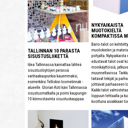
NYKYAIKAISTA
MUOTOKIELTÄ
KOMPAKTISSA 
Barro-talot on kehitett
muotokielen ja materi
TALLINNAN 10 PARASTA
SISUSTUSLIIKETTÄ
pohjalta. Nykyaikaista
edustavat talot ovat k
Idea Tallinnassa kannattaa lähteä
monikäyttöisiä, jatkuva
sisustuslöytöjen perässä
muunneltavissa. Tarkk
vanhaakaupunkia kauemmaksi,
taitavat tekijät ja parh
esimerkiksi Telliskivi loomelinnak -
johtavat parhaaseen l
alueelle. Glorian Koti kävi Tallinnassa
Kaikki talot valmisteta
sisustusmatkalla ja poimi kaupungin
loppuun tehtaalla ja ku
10 kiinnostavinta sisustuskauppaa.
koottuna asiakkaan tont