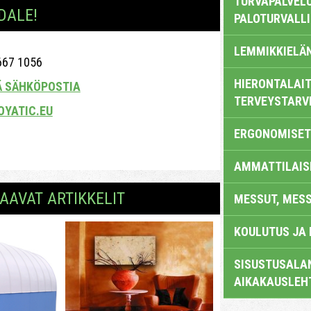
TURVAPALVELU
DALE!
PALOTURVALL
LEMMIKKIELÄ
667 1056
HIERONTALAIT
Ä SÄHKÖPOSTIA
TERVEYSTARV
OYATIC.EU
ERGONOMISET
AMMATTILAIS
AAVAT ARTIKKELIT
MESSUT, MES
KOULUTUS JA
SISUSTUSALAN
AIKAKAUSLEH