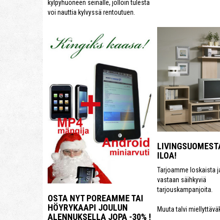
kylpyhuoneen seinälle, jolloin tulesta
voi nauttia kylvyssä rentoutuen.
LIVINGSUOMEST
ILOA!
Tarjoamme loskaista j
vastaan säihkyviä
tarjouskampanjoita.
OSTA NYT POREAMME TAI
HÖYRYKAAPI JOULUN
Muuta talvi miellyttäväk
ALENNUKSELLA JOPA -30% !