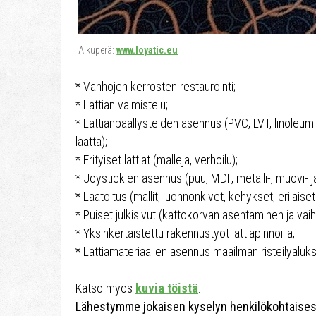
Alkuperä:
www.loyatic.eu
* Vanhojen kerrosten restaurointi;
* Lattian valmistelu;
* Lattianpäällysteiden asennus (PVC, LVT, linoleumi
laatta);
* Erityiset lattiat (malleja, verhoilu);
* Joystickien asennus (puu, MDF, metalli-, muovi- ja v
* Laatoitus (mallit, luonnonkivet, kehykset, erilaiset
* Puiset julkisivut (kattokorvan asentaminen ja vaih
* Yksinkertaistettu rakennustyöt lattiapinnoilla;
* Lattiamateriaalien asennus maailman risteilyaluksi
Katso myös
kuvia töistä
.
Lähestymme jokaisen kyselyn henkilökohtaisesti,