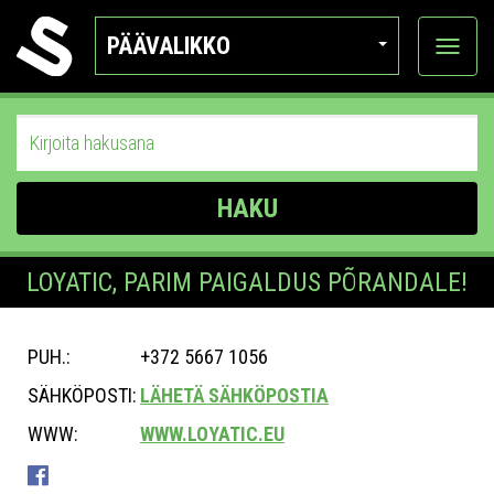
PÄÄVALIKKO
Näytä
kategor
HAKU
LOYATIC, PARIM PAIGALDUS PÕRANDALE!
PUH.:
+372 5667 1056
SÄHKÖPOSTI:
LÄHETÄ SÄHKÖPOSTIA
WWW:
WWW.LOYATIC.EU