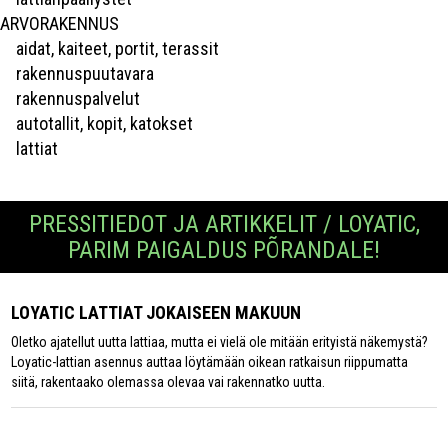
ARVORAKENNUS
aidat, kaiteet, portit, terassit
rakennuspuutavara
rakennuspalvelut
autotallit, kopit, katokset
lattiat
PRESSITIEDOT JA ARTIKKELIT / LOYATIC,
PARIM PAIGALDUS PÕRANDALE!
LOYATIC LATTIAT JOKAISEEN MAKUUN
Oletko ajatellut uutta lattiaa, mutta ei vielä ole mitään erityistä näkemystä?
Loyatic-lattian asennus auttaa löytämään oikean ratkaisun riippumatta
siitä, rakentaako olemassa olevaa vai rakennatko uutta.