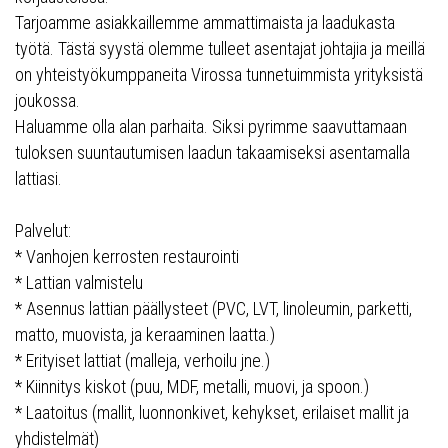
Tarjoamme asiakkaillemme ammattimaista ja laadukasta
työtä. Tästä syystä olemme tulleet asentajat johtajia ja meillä
on yhteistyökumppaneita Virossa tunnetuimmista yrityksistä
joukossa.
Haluamme olla alan parhaita. Siksi pyrimme saavuttamaan
tuloksen suuntautumisen laadun takaamiseksi asentamalla
lattiasi.
Palvelut:
* Vanhojen kerrosten restaurointi
* Lattian valmistelu
* Asennus lattian päällysteet (PVC, LVT, linoleumin, parketti,
matto, muovista, ja keraaminen laatta.)
* Erityiset lattiat (malleja, verhoilu jne.)
* Kiinnitys kiskot (puu, MDF, metalli, muovi, ja spoon.)
* Laatoitus (mallit, luonnonkivet, kehykset, erilaiset mallit ja
yhdistelmät)