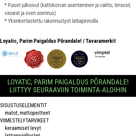
* Puiset julkisivut (kattokorvan asentaminen ja vaihto, terassit,
vasarat ja oven asennus).
* Yksinkertaistettu rakennustyöt lattiapinnoilla.
Loyatic, Parim Paigaldus Põrandale! / Tavaramerkit
LOYATIC, PARIM PAIGALDUS PÕRANDALE!
LIITTYY SEURAAVIIN TOIMINTA-ALOIHIN
SISUSTUSELEMENTIT
matot, mattopeitteet
VIIMESTELYTARVIKEET
keraamiset levyt
lattianpäällystet