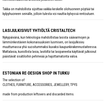
Takka on mahdollista sijoittaa vaikka keskelle olohuoneen pöytää tai
kylpyhuoneen seinälle, jolloin tulesta voi nauttia kylvyssä rentoutuen.
LASIJULKISIVUT YHTIÖLTÄ CRISTALTECH
Nykypäivänä, kun teknologia mahdollistaa lasista säävarmojen ja
lämmönkestävien kokonaisuuksien luomisen, on lasijulkisivu
muuttumassa yhä suositummaksi kuvaksi kaupunkirakennustaiteessa.
Mattalasia, kuviollista lasia, lasitiiltä tai lasipaneelia käyttävät julkisivut
päästävät sisätiloihin pehmeää ja hajottamatonta valoa.
ESTONIAN RE-DESIGN SHOP IN TURKU
The selection of
CLOTHES, FURNITURE, ACCESSORIES, JEWELLERY, TPYS
made from production leftovers and discarded items.