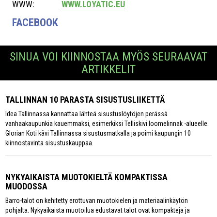
WWW:
WWW.LOYATIC.EU
FACEBOOK
SINUA VOI KIINNOSTAA MYÖS SEURAAVAT
ARTIKKELIT
TALLINNAN 10 PARASTA SISUSTUSLIIKETTÄ
Idea Tallinnassa kannattaa lähteä sisustuslöytöjen perässä
vanhaakaupunkia kauemmaksi, esimerkiksi Telliskivi loomelinnak -alueelle.
Glorian Koti kävi Tallinnassa sisustusmatkalla ja poimi kaupungin 10
kiinnostavinta sisustuskauppaa.
NYKYAIKAISTA MUOTOKIELTÄ KOMPAKTISSA
MUODOSSA
Barro-talot on kehitetty erottuvan muotokielen ja materiaalinkäytön
pohjalta. Nykyaikaista muotoilua edustavat talot ovat kompakteja ja