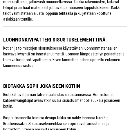
monikäyttöisiä, jatkuvasti muunneltavissa. Tarkka rakennustyö, taitavat
tekijät ja parhaat materiaalit johtavat parhaaseen lopputulokseen. Kaikki
talot valmistetaan alusta loppuun tehtaalla ja kuljetetaan koottuna
asiakkaan tontille.
LUONNONKIVIPATTERI SISUSTUSELEMENTTINÄ
Kotien ja toimistojen sisustuksessa käytettävien luonnonmateriaalien
kasvava kysyntä on innostanut meitä luomaan lämpösäteilyn periaatteella
toimiva luonnonkivipattereita. Kiven lämmittää siihen upotettu erikoinen
kuumennusvastus.
BIOTAKKA SOPII JOKAISEEN KOTIIN
Biotakat ovat tämän talven tuulahdus sisustamisessa. Hormittomat
katseenvangitsijat avaavatkin uusia sisustusmahdollisuuksia jokaiseen
kotiin.
Biopolttoaineella toimiva design-takka on nähty Innossa kuin Big
Brotherissakin. Sisustuselementiksi se sopii savuttomuutensa ja
hormittomuutensa ansiosta jokaiseen kotiin.