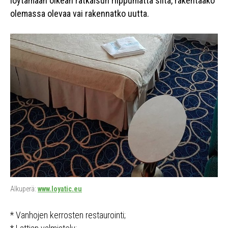
löytämään oikean ratkaisun riippumatta siitä, rakentaako
olemassa olevaa vai rakennatko uutta.
Alkuperä:
www.loyatic.eu
* Vanhojen kerrosten restaurointi;