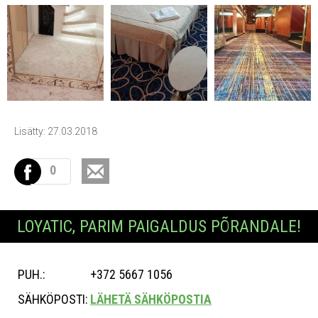
Lisätty: 27.03.2018
0
LOYATIC, PARIM PAIGALDUS PÕRANDALE!
PUH.:
+372 5667 1056
SÄHKÖPOSTI:
LÄHETÄ SÄHKÖPOSTIA