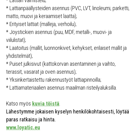
* Lattian valmistelu;
* Lattianpäällysteiden asennus (PVC, LVT, linoleumi, parketti,
matto, muovi ja keraamiset laatta);
* Erityiset lattiat (malleja, verhoilu);
* Joystickien asennus (puu, MDF, metalli-, muovi- ja
viilulistat);
* Laatoitus (mallit, luonnonkivet, kehykset, erilaiset mallit ja
yhdistelmät);
* Puiset julkisivut (kattokorvan asentaminen ja vaihto,
terassit, vasarat ja oven asennus);
* Yksinkertaistettu rakennustyöt lattiapinnoilla;
* Lattiamateriaalien asennus maailman risteilyaluksilla.
Katso myös
kuvia töistä
.
Lähestymme jokaisen kyselyn henkilökohtaisesti, löytää
paras ratkaisu ja hinta.
www.loyatic.eu