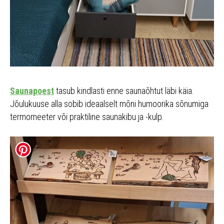
Saunapoest
tasub kindlasti enne saunaõhtut läbi käia.
Jõulukuuse alla sobib ideaalselt mõni humoorika sõnumiga
termomeeter või praktiline saunakibu ja -kulp.