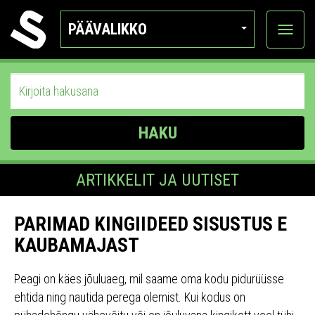
PÄÄVALIKKO
Näytä
kategor
HAKU
ARTIKKELIT JA UUTISET
PARIMAD KINGIIDEED SISUSTUS E
KAUBAMAJAST
Peagi on käes jõuluaeg, mil saame oma kodu pidurüüsse
ehtida ning nautida perega olemist. Kui kodus on