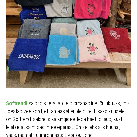
Softrendi
salongis tervitab teid omanäoline jõulukuusk, mis
tõestab veelkord, et fantaasial ei ole piire. Lisaks kuusele,
on Softrendi salongis ka kingideedega kaetud laud, kust
leiab igaüks midagi meelepärast. On selleks siis küünal,
vaas, raamat, ruumilõhnastaja või jõuluehe.