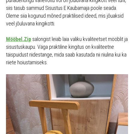
pühadehõngu vähevõitu või on jõuluvana kingikott veel tühi,
siis tasub sammud Sisustus E Kaubamaja poole seada.
Oleme siia kogunud mõned praktilised ideed, mis jõuaksid
veel jõuluvana kingikotti.
Mööbel.Zip
salongist leiab laia valiku kvaliteetset mööblit ja
sisustuskaupu. Väga praktiline kingitus on kvaliteetne
täispuidust riidestange, mida saab kasutada nii riiulina kui ka
riiete hoiustamiseks.