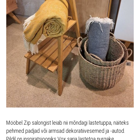
Mööbel.Zip salongist leiab nii mõndagi lastetuppa, näiteks
pehmed padjad või armsad dekoratiivesemed ja -autod.
Pildil on inspiratsiooniks Vox sarja lastetoa nurgake.