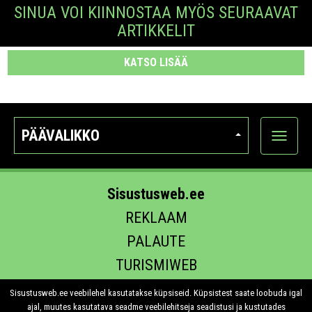
SINUA VOI KIINNOSTAA MYÖS SEURAAVAT
ARTIKKELIT
KATSO LISÄÄ
PÄÄVALIKKO
Näytä
kategori
Sisustusweb.ee
REKLAAM
PALAUTE
TURISMIWEB
EHITUS.EE
Sisustusweb.ee veebilehel kasutatakse küpsiseid. Küpsistest saate loobuda igal
ajal, muutes kasutatava seadme veebilehitseja seadistusi ja kustutades