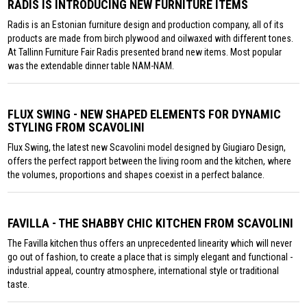
RADIS IS INTRODUCING NEW FURNITURE ITEMS
Radis is an Estonian furniture design and production company, all of its
products are made from birch plywood and oilwaxed with different tones.
At Tallinn Furniture Fair Radis presented brand new items. Most popular
was the extendable dinner table NAM-NAM.
FLUX SWING - NEW SHAPED ELEMENTS FOR DYNAMIC
STYLING FROM SCAVOLINI
Flux Swing, the latest new Scavolini model designed by Giugiaro Design,
offers the perfect rapport between the living room and the kitchen, where
the volumes, proportions and shapes coexist in a perfect balance.
FAVILLA - THE SHABBY CHIC KITCHEN FROM SCAVOLINI
The Favilla kitchen thus offers an unprecedented linearity which will never
go out of fashion, to create a place that is simply elegant and functional -
industrial appeal, country atmosphere, international style or traditional
taste.