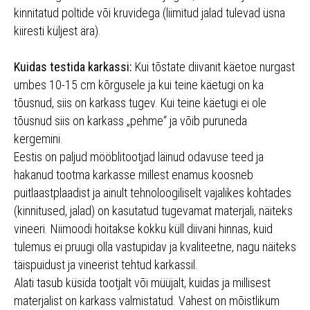
kinnitatud poltide või kruvidega (liimitud jalad tulevad üsna
kiiresti küljest ära).
Kuidas testida karkassi:
Kui tõstate diivanit käetoe nurgast
umbes 10-15 cm kõrgusele ja kui teine käetugi on ka
tõusnud, siis on karkass tugev. Kui teine käetugi ei ole
tõusnud siis on karkass „pehme“ ja võib puruneda
kergemini.
Eestis on paljud mööblitootjad läinud odavuse teed ja
hakanud tootma karkasse millest enamus koosneb
puitlaastplaadist ja ainult tehnoloogiliselt vajalikes kohtades
(kinnitused, jalad) on kasutatud tugevamat materjali, näiteks
vineeri. Niimoodi hoitakse kokku küll diivani hinnas, kuid
tulemus ei pruugi olla vastupidav ja kvaliteetne, nagu näiteks
täispuidust ja vineerist tehtud karkassil.
Alati tasub küsida tootjalt või müüjalt, kuidas ja millisest
materjalist on karkass valmistatud. Vahest on mõistlikum