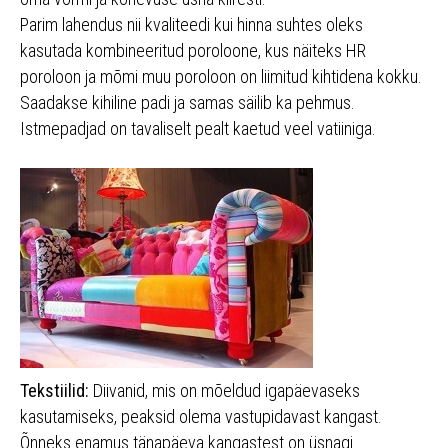
Parim lahendus nii kvaliteedi kui hinna suhtes oleks
kasutada kombineeritud poroloone, kus näiteks HR
poroloon ja mõmi muu poroloon on liimitud kihtidena kokku.
Saadakse kihiline padi ja samas säilib ka pehmus.
Istmepadjad on tavaliselt pealt kaetud veel vatiiniga.
Tekstiilid:
Diivanid, mis on mõeldud igapäevaseks
kasutamiseks, peaksid olema vastupidavast kangast.
Õnneks enamus tänapäeva kangastest on üsnagi