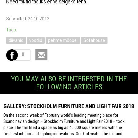
Need faktid tasuks enne selgeks teha.
Submitted: 24.10.2013
Tags:
diivanid
voodid
pehme mööbel
Sofahouse
0
YOU MAY ALSO BE INTERESTED IN THE
FOLLOWING ARTICLES
GALLERY: STOCKHOLM FURNITURE AND LIGHT FAIR 2018
On the second week of February world’s leading meeting place for
Scandinavian design – Stockholm Furniture and Light Fair 2018 – took
place. The fair filled a space as big as 40 000 square meters with the
freshest interior and lighting innovations. Oot-Oot visited the fair and