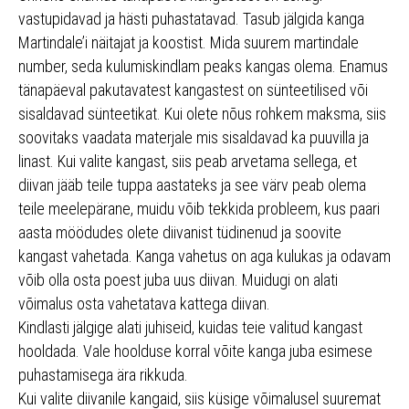
vastupidavad ja hästi puhastatavad. Tasub jälgida kanga
Martindale’i näitajat ja koostist. Mida suurem martindale
number, seda kulumiskindlam peaks kangas olema. Enamus
tänapäeval pakutavatest kangastest on sünteetilised või
sisaldavad sünteetikat. Kui olete nõus rohkem maksma, siis
soovitaks vaadata materjale mis sisaldavad ka puuvilla ja
linast. Kui valite kangast, siis peab arvetama sellega, et
diivan jääb teile tuppa aastateks ja see värv peab olema
teile meelepärane, muidu võib tekkida probleem, kus paari
aasta möödudes olete diivanist tüdinenud ja soovite
kangast vahetada. Kanga vahetus on aga kulukas ja odavam
võib olla osta poest juba uus diivan. Muidugi on alati
võimalus osta vahetatava kattega diivan.
Kindlasti jälgige alati juhiseid, kuidas teie valitud kangast
hooldada. Vale hoolduse korral võite kanga juba esimese
puhastamisega ära rikkuda.
Kui valite diivanile kangaid, siis küsige võimalusel suuremat