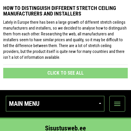
HOW TO DISTINGUISH DIFFERENT STRETCH CEILING
MANUFACTURERS AND INSTALLERS
Lately in Europe there has been a large growth of different stretch ceilings
manufacturers and installers, so we decided to analyse how to distinguish
them from each other. Researching the web, all manufacturers and
installers seem to have similar prices and quality, so it may be difficult to
tell the difference between them. There are a lot of stretch ceiling
providers, but the product itself is quite new for many countries and there
isn´t a lot of information available.
CLICK TO SEE ALL
MAIN MENU
Show
categor
Sisustusweb.ee