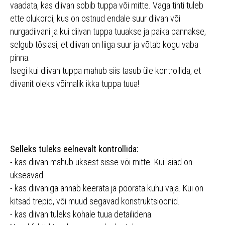
vaadata, kas diivan sobib tuppa või mitte. Väga tihti tuleb
ette olukordi, kus on ostnud endale suur diivan või
nurgadiivani ja kui diivan tuppa tuuakse ja paika pannakse,
selgub tõsiasi, et diivan on liiga suur ja võtab kogu vaba
pinna.
Isegi kui diivan tuppa mahub siis tasub üle kontrollida, et
diivanit oleks võimalik ikka tuppa tuua!
Selleks tuleks eelnevalt kontrollida:
- kas diivan mahub uksest sisse või mitte. Kui laiad on
ukseavad.
- kas diivaniga annab keerata ja pöörata kuhu vaja. Kui on
kitsad trepid, või muud segavad konstruktsioonid.
- kas diivan tuleks kohale tuua detailidena.