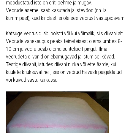
moodustatud iste on eriti pehme ja mugav.
Vedrude asemel saab kasutada ja istevööd (nn. lai
kummipael), kuid kindlasti ei ole see vedrust vastupidavam.
Katsuge vedrusid läbi polstri või kui võimalik, siis diivani alt.
Vedrude vahekaugus peaks teineteisest olema umbes 8-
10 cm ja vedru peab olema suhteliselt pingul. Ilma
vedrudeta diivanid on ebamugavad ja istumisel kõvad.
Testige diivanit, istudes diivani nurka või ette äärde, kui
kuulete kriuksuvat heli, siis on vedrud halvasti paigaldatud
või käivad vastu karkassi.