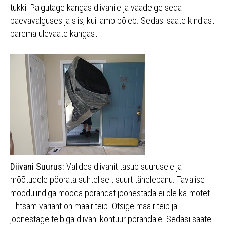
tükki. Paigutage kangas diivanile ja vaadelge seda
päevavalguses ja siis, kui lamp põleb. Sedasi saate kindlasti
parema ülevaate kangast.
Diivani Suurus:
Valides diivanit tasub suurusele ja
mõõtudele pöörata suhteliselt suurt tähelepanu. Tavalise
mõõdulindiga mööda põrandat joonestada ei ole ka mõtet.
Lihtsam variant on maalriteip. Otsige maalriteip ja
joonestage teibiga diivani kontuur põrandale. Sedasi saate