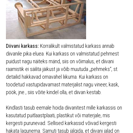
Diivani karkass:
Korralikult valmistatud karkass annab
diivanile pika eluea. Kui karkass on valmistatud pehmest
puidust nagu näiteks mänd, siis on võimalus, et diivani
raamistik ei säilita jäikust ja võib muutuda „pehmeks“, st.
detailid hakkavad omavahel liikuma. Kui karkass on
toodetud vastupidavamast materjalist nagu vineer, kask,
pöök, jne., siis võite kindel olla, et diivan kestab.
Kindlasti tasub eemale hoida diivanitest mille karkassis on
kasutatud puitlaastplaati, plastikut või materjale, mis
kergesti purunevad. Sellised karkassid võivad kergesti
hakata lagunema. Samuti tasub jälgida, et diivani jalad on