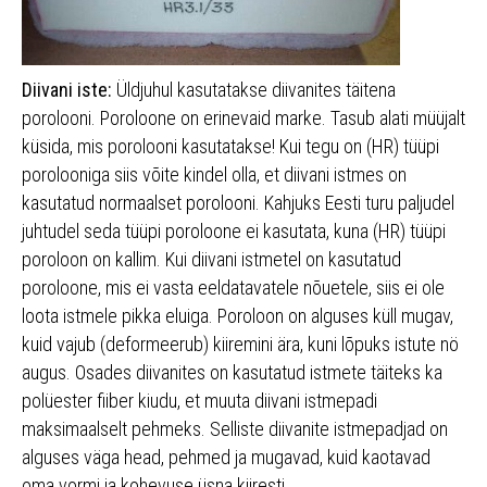
Diivani iste:
Üldjuhul kasutatakse diivanites täitena
porolooni. Poroloone on erinevaid marke. Tasub alati müüjalt
küsida, mis porolooni kasutatakse! Kui tegu on (HR) tüüpi
porolooniga siis võite kindel olla, et diivani istmes on
kasutatud normaalset porolooni. Kahjuks Eesti turu paljudel
juhtudel seda tüüpi poroloone ei kasutata, kuna (HR) tüüpi
poroloon on kallim. Kui diivani istmetel on kasutatud
poroloone, mis ei vasta eeldatavatele nõuetele, siis ei ole
loota istmele pikka eluiga. Poroloon on alguses küll mugav,
kuid vajub (deformeerub) kiiremini ära, kuni lõpuks istute nö
augus. Osades diivanites on kasutatud istmete täiteks ka
polüester fiiber kiudu, et muuta diivani istmepadi
maksimaalselt pehmeks. Selliste diivanite istmepadjad on
alguses väga head, pehmed ja mugavad, kuid kaotavad
oma vormi ja kohevuse üsna kiiresti.