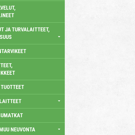
VELUT,
LINEET
T JA TURVALAITTEET,
ISUUS
NTARVIKEET
TEET,
IKKEET
 TUOTTEET
LAITTEET
SUMATKAT
 MUU NEUVONTA