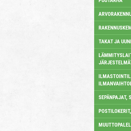
PUUTARHA
ARVORAKENN
RAKENNUSKEM
TAKAT JA UUN
LÄMMITYSLAI
JÄRJESTELMÄ
ILMASTOINTIL
ILMANVAIHTO
SEPÄNPAJAT, 
POSTILOKERIT,
MUUTTOPALEL