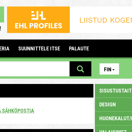
ERIA
SUUNNITTELE ITSE
PALAUTE
FIN
SISUSTUSTAITE
DESIGN
Ä SÄHKÖPOSTIA
HUONEKALUT/