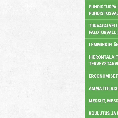
PUHDISTUSPAL
PUHDISTUSVÄ
TURVAPALVELU
PALOTURVALL
LEMMIKKIELÄ
HIERONTALAIT
TERVEYSTARV
ERGONOMISET
AMMATTILAIS
MESSUT, MES
KOULUTUS JA