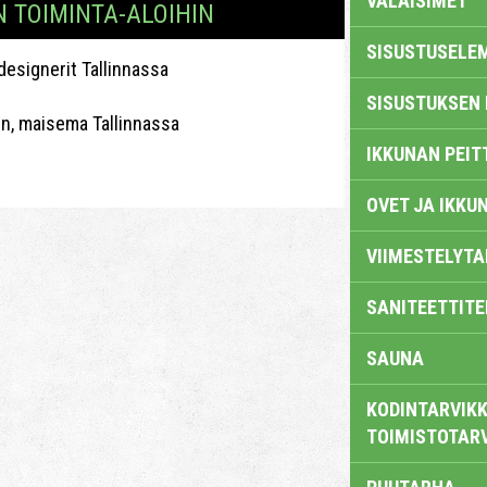
VALAISIMET
N TOIMINTA-ALOIHIN
SISUSTUSELE
 designerit Tallinnassa
SISUSTUKSEN 
n, maisema Tallinnassa
IKKUNAN PEIT
OVET JA IKKU
VIIMESTELYTA
SANITEETTITE
SAUNA
KODINTARVIKK
TOIMISTOTAR