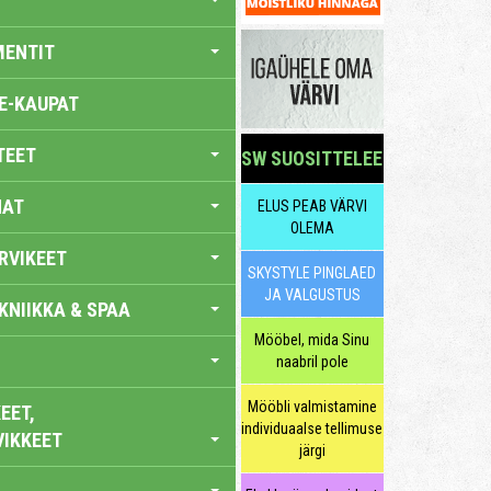
MENTIT
E-KAUPAT
TEET
SW SUOSITTELEE
NAT
ELUS PEAB VÄRVI
OLEMA
RVIKEET
SKYSTYLE PINGLAED
JA VALGUSTUS
KNIIKKA & SPAA
Mööbel, mida Sinu
naabril pole
Mööbli valmistamine
EET,
individuaalse tellimuse
VIKKEET
järgi