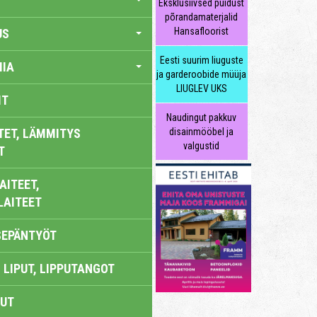
Eksklusiivsed puidust
põrandamaterjalid
Hansafloorist
US
Eesti suurim liuguste
IA
ja garderoobide müüja
LIUGLEV UKS
IT
Naudingut pakkuv
TET, LÄMMITYS
disainmööbel ja
valgustid
T
AITEET,
LAITEET
SEPÄNTYÖT
 LIPUT, LIPPUTANGOT
UT