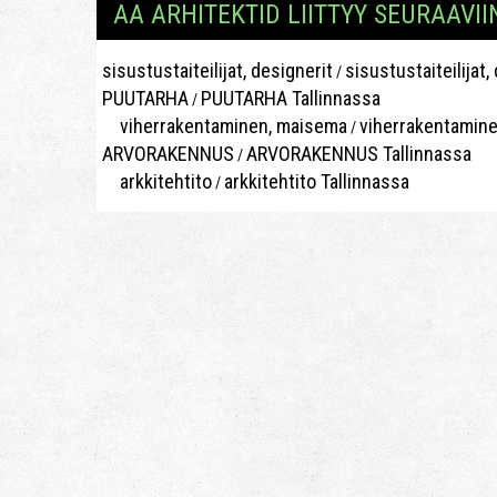
AA ARHITEKTID LIITTYY SEURAAVII
sisustustaiteilijat, designerit
sisustustaiteilijat,
/
PUUTARHA
PUUTARHA Tallinnassa
/
viherrakentaminen, maisema
viherrakentamine
/
ARVORAKENNUS
ARVORAKENNUS Tallinnassa
/
arkkitehtito
arkkitehtito Tallinnassa
/