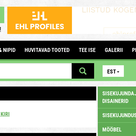
& NIPID
HUVITAVAD TOOTED
TEE ISE
GALERII
P
EST
SISEKUJUNDAJ
DISAINERID
KIRI
SISEKUJUNDUS
MÖÖBEL