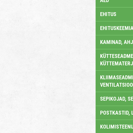
AED
EHITUS
EHITUSKEEMI
KAMINAD, AHJ
KÜTTESEADMED
KÜTTEMATERJ
KLIIMASEADME
VENTILATSIO
SEPIKOJAD, S
POSTKASTID, 
KOLIMISTEEN