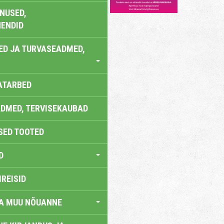
NUSED,
ENDID
ED JA TURVASEADMED,
ATARBED
DMED, TERVISEKAUBAD
SED TOOTED
D
IREISID
JA MUU NÕUANNE