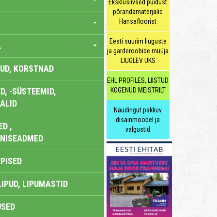
Eksklusiivsed puidust
põrandamaterjalid
Hansafloorist
Eesti suurim liuguste
A
ja garderoobide müüja
LIUGLEV UKS
UD, KORSTNAD
EHL PROFILES, LIISTUD
, -SÜSTEEMID,
KOGENUD MEISTRILT
ALID
Naudingut pakkuv
disainmööbel ja
D ,
valgustid
ONISEADMED
EPISED
LIPUD, LIPUMASTID
USED