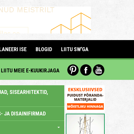
LANEERI ISE
BLOGID
LIITU SW'GA
LIITU MEIE E-KUUKIRJAGA
AD, SISEARHITEKTID,
- JA DISAINIFIRMAD