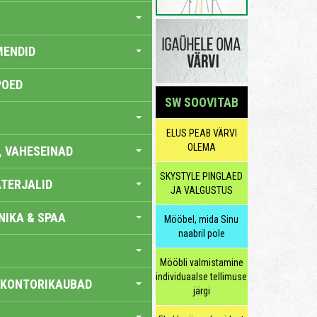
MENDID
POED
SW SOOVITAB
ELUS PEAB VÄRVI
OLEMA
, VAHESEINAD
SKYSTYLE PINGLAED
TERJALID
JA VALGUSTUS
IKA & SPAA
Mööbel, mida Sinu
naabril pole
Mööbli valmistamine
individuaalse tellimuse
 KONTORIKAUBAD
järgi