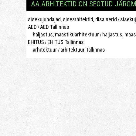
AA ARHITEKTID ON SEOTUD JÄRG
sisekujundajad, sisearhitektid, disainerid
sisekuj
/
AED
AED Tallinnas
/
haljastus, maastikuarhitektuur
haljastus, maas
/
EHITUS
EHITUS Tallinnas
/
arhitektuur
arhitektuur Tallinnas
/