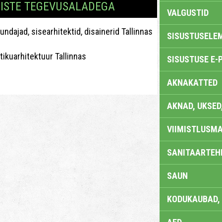
MISTE TEGEVUSALADEGA
VALGUSTID
undajad, sisearhitektid, disainerid Tallinnas
SISUSTUSELE
tikuarhitektuur Tallinnas
SISUSTUSE E-
AKNAKATTED
AKNAD, UKSED
VIIMISTLUSMA
SANITAARTEHN
SAUN
KODUKAUBAD,