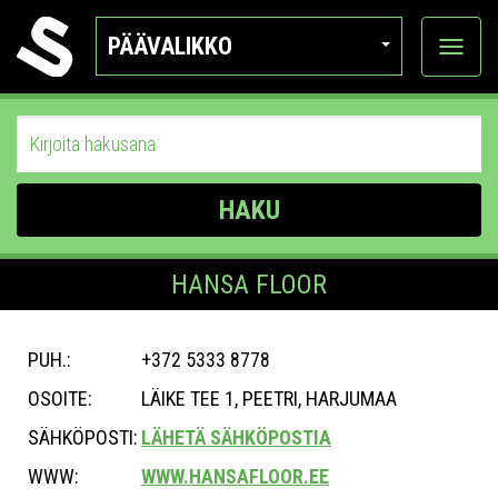
PÄÄVALIKKO
Näytä
kategor
HAKU
HANSA FLOOR
PUH.:
+372 5333 8778
OSOITE:
LÄIKE TEE 1, PEETRI, HARJUMAA
SÄHKÖPOSTI:
LÄHETÄ SÄHKÖPOSTIA
WWW:
WWW.HANSAFLOOR.EE