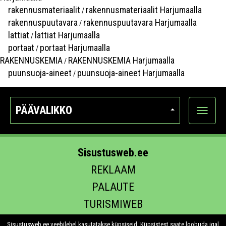
rakennusmateriaalit
rakennusmateriaalit Harjumaalla
/
rakennuspuutavara
rakennuspuutavara Harjumaalla
/
lattiat
lattiat Harjumaalla
/
portaat
portaat Harjumaalla
/
RAKENNUSKEMIA
RAKENNUSKEMIA Harjumaalla
/
puunsuoja-aineet
puunsuoja-aineet Harjumaalla
/
PÄÄVALIKKO
Näytä
kategori
Sisustusweb.ee
REKLAAM
PALAUTE
TURISMIWEB
EHITUS.EE
Sisustusweb.ee veebilehel kasutatakse küpsiseid. Küpsistest saate loobuda igal