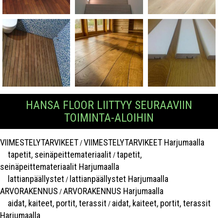
HANSA FLOOR LIITTYY SEURAAVIIN
TOIMINTA-ALOIHIN
VIIMESTELYTARVIKEET
VIIMESTELYTARVIKEET Harjumaalla
/
tapetit, seinäpeittemateriaalit
tapetit,
/
seinäpeittemateriaalit Harjumaalla
lattianpäällystet
lattianpäällystet Harjumaalla
/
ARVORAKENNUS
ARVORAKENNUS Harjumaalla
/
aidat, kaiteet, portit, terassit
aidat, kaiteet, portit, terassit
/
Harjumaalla