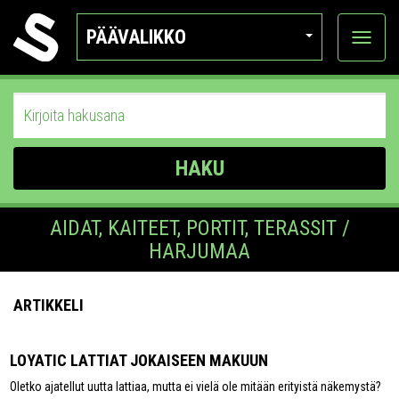
PÄÄVALIKKO
Näytä
kategor
HAKU
AIDAT, KAITEET, PORTIT, TERASSIT /
HARJUMAA
ARTIKKELI
LOYATIC LATTIAT JOKAISEEN MAKUUN
Oletko ajatellut uutta lattiaa, mutta ei vielä ole mitään erityistä näkemystä?