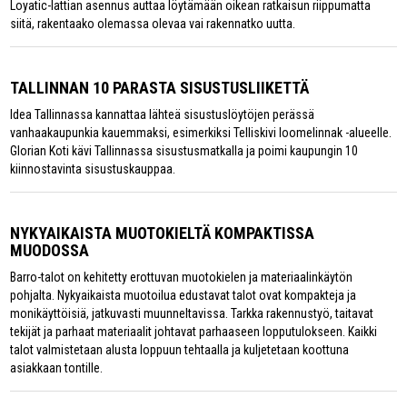
Loyatic-lattian asennus auttaa löytämään oikean ratkaisun riippumatta
siitä, rakentaako olemassa olevaa vai rakennatko uutta.
TALLINNAN 10 PARASTA SISUSTUSLIIKETTÄ
Idea Tallinnassa kannattaa lähteä sisustuslöytöjen perässä
vanhaakaupunkia kauemmaksi, esimerkiksi Telliskivi loomelinnak -alueelle.
Glorian Koti kävi Tallinnassa sisustusmatkalla ja poimi kaupungin 10
kiinnostavinta sisustuskauppaa.
NYKYAIKAISTA MUOTOKIELTÄ KOMPAKTISSA
MUODOSSA
Barro-talot on kehitetty erottuvan muotokielen ja materiaalinkäytön
pohjalta. Nykyaikaista muotoilua edustavat talot ovat kompakteja ja
monikäyttöisiä, jatkuvasti muunneltavissa. Tarkka rakennustyö, taitavat
tekijät ja parhaat materiaalit johtavat parhaaseen lopputulokseen. Kaikki
talot valmistetaan alusta loppuun tehtaalla ja kuljetetaan koottuna
asiakkaan tontille.