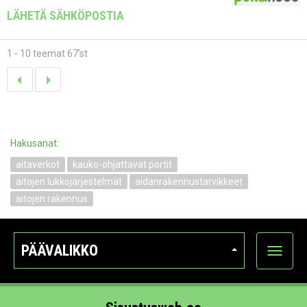
LÄHETÄ SÄHKÖPOSTIA
1 - 10 teemat 67'st
Hakusanat:
aitaverkot
kauko-ohjattavat portit
aitojen lukkojärjestelmät
aidanrakennustarvikkeet
aitojen rakennus
PÄÄVALIKKO
Näytä
kategori