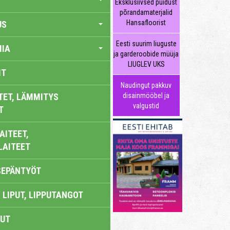
Eksklusiivsed puidust
põrandamaterjalid
Hansafloorist
US
Eesti suurim liuguste
IA
ja garderoobide müüja
LIUGLEV UKS
IT
Naudingut pakkuv
TET, LÄMMITYS
disainmööbel ja
valgustid
T
AITEET,
LAITEET
SEPÄNTYÖT
 LIPUT, LIPPUTANGOT
UT