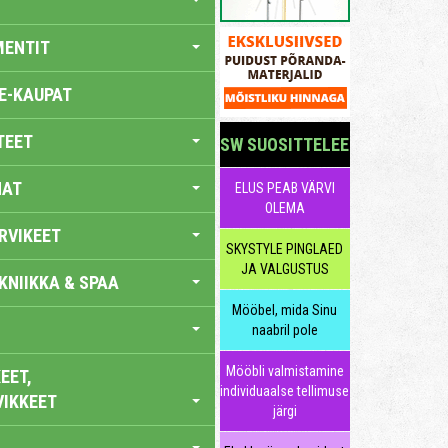
MENTIT
E-KAUPAT
TEET
SW SUOSITTELEE
NAT
ELUS PEAB VÄRVI
OLEMA
RVIKEET
SKYSTYLE PINGLAED
JA VALGUSTUS
KNIIKKA & SPAA
Mööbel, mida Sinu
naabril pole
Mööbli valmistamine
EET,
individuaalse tellimuse
VIKKEET
järgi