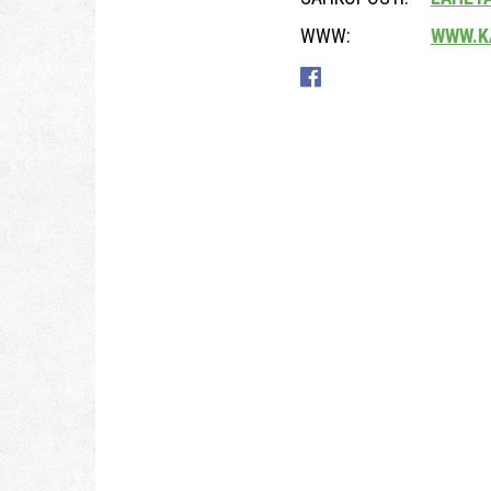
WWW:
WWW.K