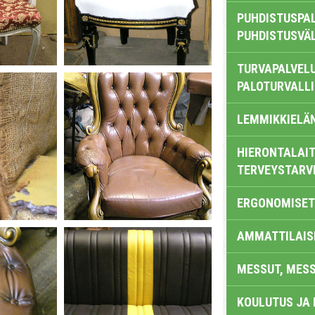
PUHDISTUSPAL
PUHDISTUSVÄ
TURVAPALVELU
PALOTURVALL
LEMMIKKIELÄ
HIERONTALAIT
TERVEYSTARV
ERGONOMISET
AMMATTILAIS
MESSUT, MES
KOULUTUS JA