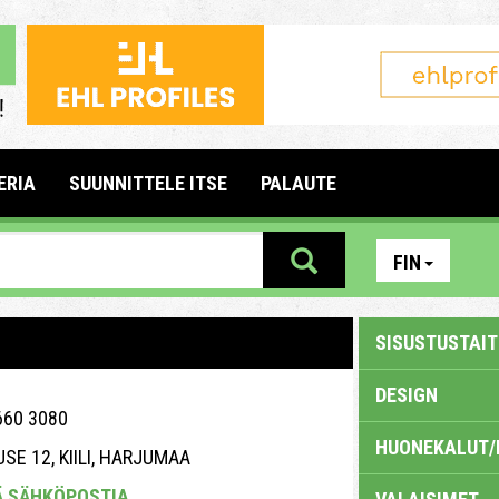
ERIA
SUUNNITTELE ITSE
PALAUTE
FIN
SISUSTUSTAITE
DESIGN
660 3080
HUONEKALUT/
SE 12, KIILI, HARJUMAA
Ä SÄHKÖPOSTIA