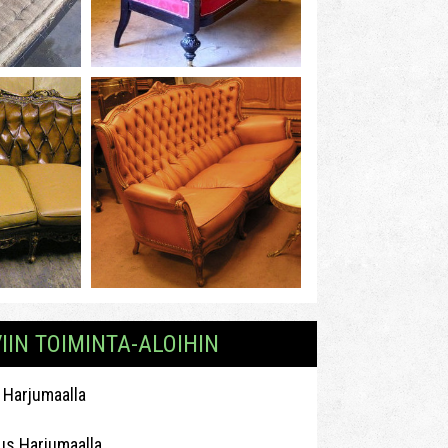
IN TOIMINTA-ALOIHIN
arjumaalla
tus Harjumaalla