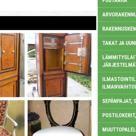
PUUTARHA
ARVORAKENN
RAKENNUSKEM
TAKAT JA UUN
LÄMMITYSLAI
JÄRJESTELMÄ
ILMASTOINTIL
ILMANVAIHTO
SEPÄNPAJAT, 
POSTILOKERIT,
MUUTTOPALEL