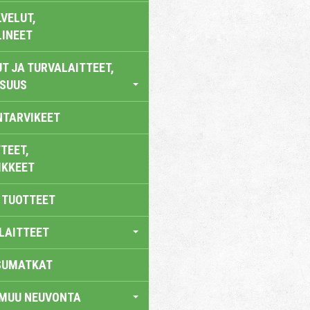
VELUT,
LINEET
T JA TURVALAITTEET,
ISUUS
NTARVIKEET
TEET,
IKKEET
 TUOTTEET
LAITTEET
SUMATKAT
 MUU NEUVONTA