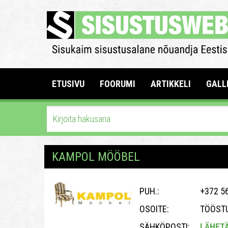
ETUSIVU
FOORUMI
ARTIKKELI
GALL
KAMPOL MÖÖBEL
PUH.:
+372 5
OSOITE:
TÖÖSTU
SÄHKÖPOSTI:
LÄHET