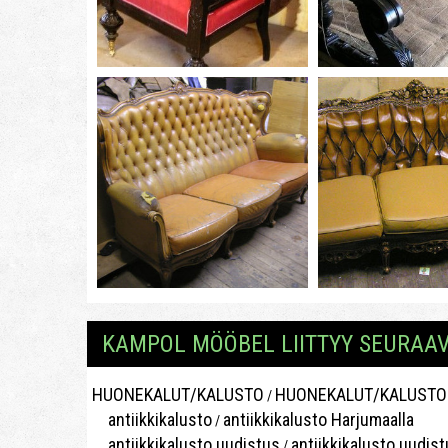
KAMPOL MÖÖBEL LIITTYY SEURAAVI
HUONEKALUT/KALUSTO
HUONEKALUT/KALUSTO H
/
antiikkikalusto
antiikkikalusto Harjumaalla
/
antiikkikalusto uudistus
antiikkikalusto uudis
/