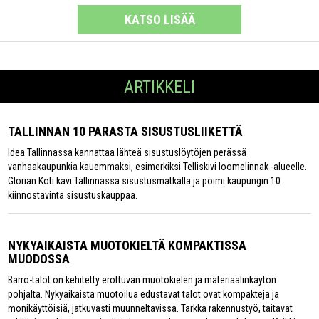
KATSO LISÄÄ
ARTIKKELI
TALLINNAN 10 PARASTA SISUSTUSLIIKETTÄ
Idea Tallinnassa kannattaa lähteä sisustuslöytöjen perässä
vanhaakaupunkia kauemmaksi, esimerkiksi Telliskivi loomelinnak -alueelle.
Glorian Koti kävi Tallinnassa sisustusmatkalla ja poimi kaupungin 10
kiinnostavinta sisustuskauppaa.
NYKYAIKAISTA MUOTOKIELTÄ KOMPAKTISSA
MUODOSSA
Barro-talot on kehitetty erottuvan muotokielen ja materiaalinkäytön
pohjalta. Nykyaikaista muotoilua edustavat talot ovat kompakteja ja
monikäyttöisiä, jatkuvasti muunneltavissa. Tarkka rakennustyö, taitavat