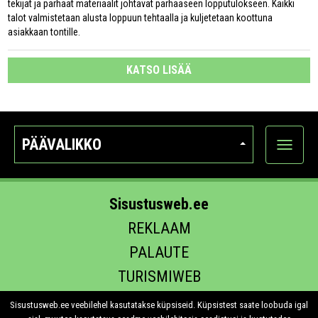
tekijät ja parhaat materiaalit johtavat parhaaseen lopputulokseen. Kaikki
talot valmistetaan alusta loppuun tehtaalla ja kuljetetaan koottuna
asiakkaan tontille.
KATSO LISÄÄ
PÄÄVALIKKO
Näytä
kategori
Sisustusweb.ee
REKLAAM
PALAUTE
TURISMIWEB
EHITUS.EE
Sisustusweb.ee veebilehel kasutatakse küpsiseid. Küpsistest saate loobuda igal