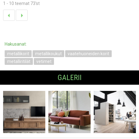
1 - 10 teemat 73'st
Hakusanat:
metallikorit
metallikoukut
vaatehuoneiden korit
metalliritilät
vetimet
GALERII