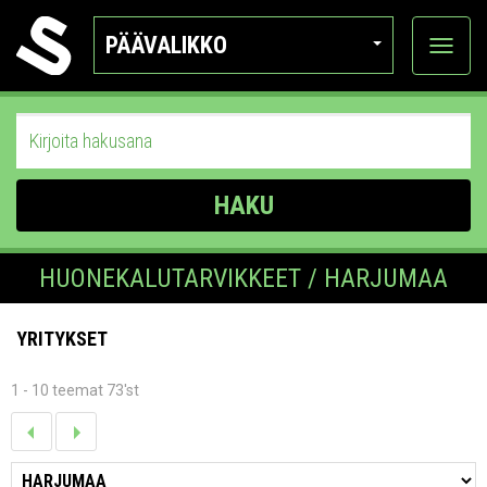
PÄÄVALIKKO
Näytä
kategor
HAKU
HUONEKALUTARVIKKEET / HARJUMAA
YRITYKSET
1 - 10 teemat 73'st