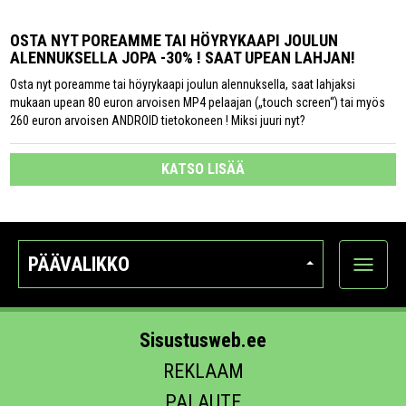
OSTA NYT POREAMME TAI HÖYRYKAAPI JOULUN
ALENNUKSELLA JOPA -30% ! SAAT UPEAN LAHJAN!
Osta nyt poreamme tai höyrykaapi joulun alennuksella, saat lahjaksi
mukaan upean 80 euron arvoisen MP4 pelaajan („touch screen“) tai myös
260 euron arvoisen ANDROID tietokoneen ! Miksi juuri nyt?
KATSO LISÄÄ
PÄÄVALIKKO
Näytä
kategori
Sisustusweb.ee
REKLAAM
PALAUTE