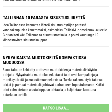
siitä, rakentaako olemassa olevaa vai rakennatko uutta.
TALLINNAN 10 PARASTA SISUSTUSLIIKETTÄ
Idea Tallinnassa kannattaa lähteä sisustuslöytöjen perässä
vanhaakaupunkia kauemmaksi, esimerkiksi Telliskivi loomelinnak -alueelle.
Glorian Koti kävi Tallinnassa sisustusmatkalla ja poimi kaupungin 10
kiinnostavinta sisustuskauppaa.
NYKYAIKAISTA MUOTOKIELTÄ KOMPAKTISSA
MUODOSSA
Barro-talot on kehitetty erottuvan muotokielen ja materiaalinkäytön
pohjalta. Nykyaikaista muotoilua edustavat talot ovat kompakteja ja
monikäyttöisiä, jatkuvasti muunneltavissa. Tarkka rakennustyö, taitavat
tekijät ja parhaat materiaalit johtavat parhaaseen lopputulokseen. Kaikki
talot valmistetaan alusta loppuun tehtaalla ja kuljetetaan koottuna
asiakkaan tontille.
KATSO LISÄÄ...