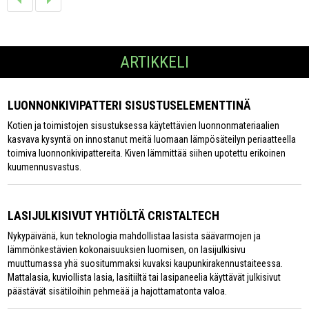
ARTIKKELI
LUONNONKIVIPATTERI SISUSTUSELEMENTTINÄ
Kotien ja toimistojen sisustuksessa käytettävien luonnonmateriaalien
kasvava kysyntä on innostanut meitä luomaan lämpösäteilyn periaatteella
toimiva luonnonkivipattereita. Kiven lämmittää siihen upotettu erikoinen
kuumennusvastus.
LASIJULKISIVUT YHTIÖLTÄ CRISTALTECH
Nykypäivänä, kun teknologia mahdollistaa lasista säävarmojen ja
lämmönkestävien kokonaisuuksien luomisen, on lasijulkisivu
muuttumassa yhä suositummaksi kuvaksi kaupunkirakennustaiteessa.
Mattalasia, kuviollista lasia, lasitiiltä tai lasipaneelia käyttävät julkisivut
päästävät sisätiloihin pehmeää ja hajottamatonta valoa.