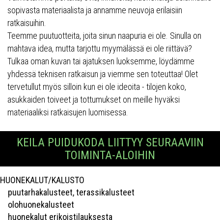
sopivasta materiaalista ja annamme neuvoja erilaisiin
ratkaisuihin.
Teemme puutuotteita, joita sinun naapuria ei ole. Sinulla on
mahtava idea, mutta tarjottu myymälässä ei ole riittävä?
Tulkaa oman kuvan tai ajatuksen luoksemme, löydämme
yhdessä teknisen ratkaisun ja viemme sen toteuttaa! Olet
tervetullut myös silloin kun ei ole ideoita - tilojen koko,
asukkaiden toiveet ja tottumukset on meille hyväksi
materiaaliksi ratkaisujen luomisessa.
KEILA PUIDUKODA LIITTYY SEURAAVIIN
TOIMINTA-ALOIHIN
HUONEKALUT/KALUSTO
puutarhakalusteet, terassikalusteet
olohuonekalusteet
huonekalut erikoistilauksesta