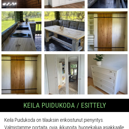
KEILA PUIDUKODA / ESITTELY
Keila Puidukoda on tilauksiin erikoistunut pienyritys.
Valmistamme portaita, ovia, ikkunoita, huonekaluja asiakkaalle