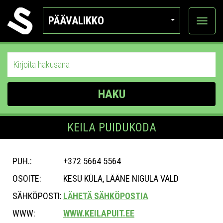
PÄÄVALIKKO
Näytä
kategor
HAKU
KEILA PUIDUKODA
PUH.:
+372 5664 5564
OSOITE:
KESU KÜLA, LÄÄNE NIGULA VALD
SÄHKÖPOSTI:
LÄHETÄ SÄHKÖPOSTIA
WWW:
WWW.KEILAPUIT.EE