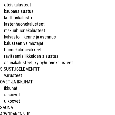
eteiskalusteet
kaupansisustus
keittiönkalusto
lastenhuonekalusteet
makuuhuonekalusteet
kalvasto liikenne ja asennus
kalusteen valmistajat
huonekalutarvikkeet
ravitsemisliikkeiden sisustus
saunakalusteet, kylpyhuonekalusteet
SISUSTUSELEMENTIT
varusteet
OVET JA IKKUNAT
ikkunat
sisäovet
ulkoovet
SAUNA
ARVORAKENNUS