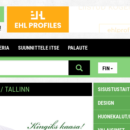
ERIA
SUUNNITTELE ITSE
PALAUTE
FIN
/ TALLINN
SISUSTUSTAITE
DESIGN
HUONEKALUT/