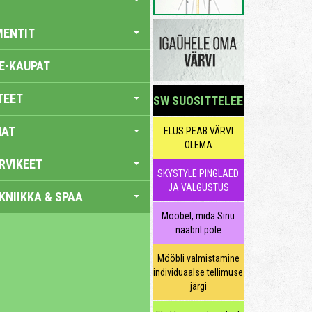
MENTIT
E-KAUPAT
TEET
SW SUOSITTELEE
NAT
ELUS PEAB VÄRVI
OLEMA
RVIKEET
SKYSTYLE PINGLAED
JA VALGUSTUS
KNIIKKA & SPAA
Mööbel, mida Sinu
naabril pole
Mööbli valmistamine
individuaalse tellimuse
järgi