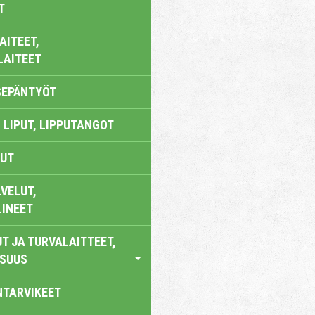
T
AITEET,
LAITEET
SEPÄNTYÖT
 LIPUT, LIPPUTANGOT
UT
VELUT,
LINEET
T JA TURVALAITTEET,
ISUUS
NTARVIKEET