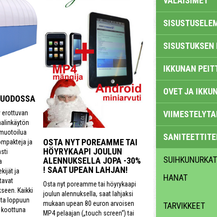
VALAISIMET
SISUSTUSELE
SISUSTUKSEN 
IKKUNAN PEIT
OVET JA IKKU
MUODOSSA
y erottuvan
VIIMESTELYTA
aalinkäytön
 muotoilua
SANITEETTITE
OSTA NYT POREAMME TAI
ompakteja ja
HÖYRYKAAPI JOULUN
sti
SUIHKUNURKAT
ALENNUKSELLA JOPA -30%
a
! SAAT UPEAN LAHJAN!
kijät ja
HANAT
tavat
Osta nyt poreamme tai höyrykaapi
seen. Kaikki
joulun alennuksella, saat lahjaksi
sta loppuun
mukaan upean 80 euron arvoisen
TARVIKKEET
n koottuna
MP4 pelaajan („touch screen“) tai