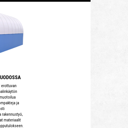
MUODOSSA
y erottuvan
aalinkäytön
 muotoilua
ompakteja ja
sti
a rakennustyö,
aat materiaalit
opputulokseen.