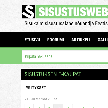
ETUSIVU
FOORUMI
ARTIKKELI
GALL
SISUSTUKSEN E-KAUPAT
YRITYKSET
21 - 30 teemat 208'st