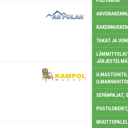
PUUTARHA
ARVORAKENN
RAKENNUSKEM
TAKAT JA UUN
LÄMMITYSLAI
JÄRJESTELMÄ
ILMASTOINTIL
ILMANVAIHTO
SEPÄNPAJAT, 
POSTILOKERIT,
MUUTTOPALEL