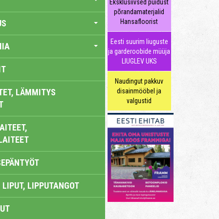
Eksklusiivsed puidust
põrandamaterjalid
Hansafloorist
US
Eesti suurim liuguste
IA
ja garderoobide müüja
LIUGLEV UKS
IT
Naudingut pakkuv
TET, LÄMMITYS
disainmööbel ja
valgustid
T
AITEET,
LAITEET
SEPÄNTYÖT
 LIPUT, LIPPUTANGOT
UT