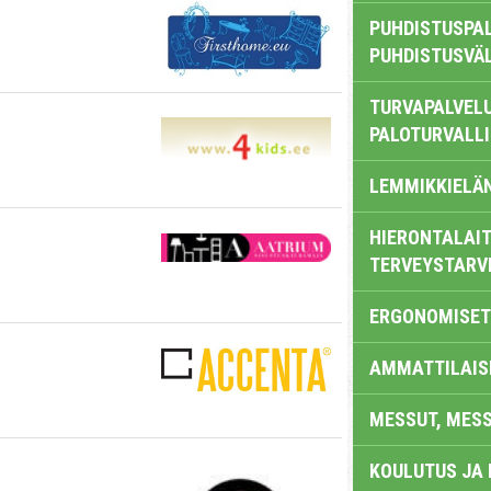
PUHDISTUSPAL
PUHDISTUSVÄ
TURVAPALVELU
PALOTURVALL
LEMMIKKIELÄ
HIERONTALAIT
TERVEYSTARV
ERGONOMISET
AMMATTILAIS
MESSUT, MES
KOULUTUS JA