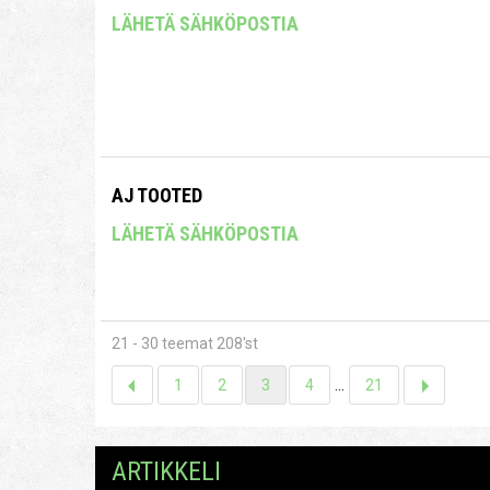
LÄHETÄ SÄHKÖPOSTIA
AJ TOOTED
LÄHETÄ SÄHKÖPOSTIA
21 - 30 teemat 208'st
1
2
3
4
...
21
ARTIKKELI