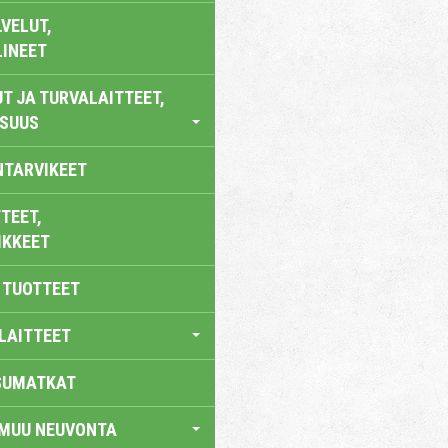
VELUT,
LINEET
T JA TURVALAITTEET,
ISUUS
NTARVIKEET
TEET,
IKKEET
 TUOTTEET
LAITTEET
SUMATKAT
 MUU NEUVONTA