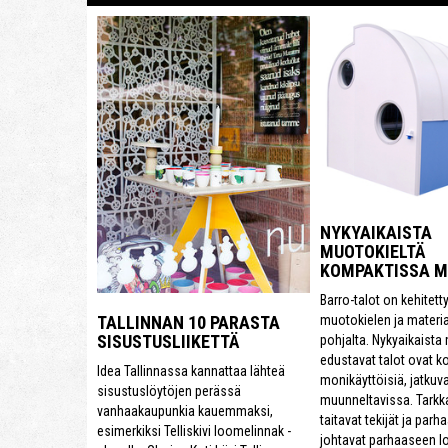
NYKYAIKAISTA
MUOTOKIELTÄ
KOMPAKTISSA 
Barro-talot on kehitett
muotokielen ja materi
TALLINNAN 10 PARASTA
SISUSTUSLIIKETTÄ
pohjalta. Nykyaikaista
edustavat talot ovat k
Idea Tallinnassa kannattaa lähteä
monikäyttöisiä, jatkuva
sisustuslöytöjen perässä
muunneltavissa. Tarkk
vanhaakaupunkia kauemmaksi,
taitavat tekijät ja parh
esimerkiksi Telliskivi loomelinnak -
johtavat parhaaseen l