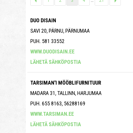
1
2
3
4
...
21
DUO DISAIN
SAVI 20, PÄRNU, PÄRNUMAA
PUH. 581 33552
WWW.DUODISAIN.EE
LÄHETÄ SÄHKÖPOSTIA
TARSIMAN'I MÖÖBLIFURNITUUR
MADARA 31, TALLINN, HARJUMAA
PUH. 655 8163, 56288169
WWW.TARSIMAN.EE
LÄHETÄ SÄHKÖPOSTIA