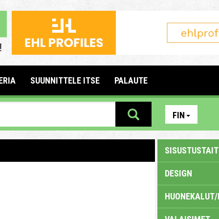
ERIA
SUUNNITTELE ITSE
PALAUTE
FIN
SISUSTUSTAITE
DESIGN
HUONEKALUT/