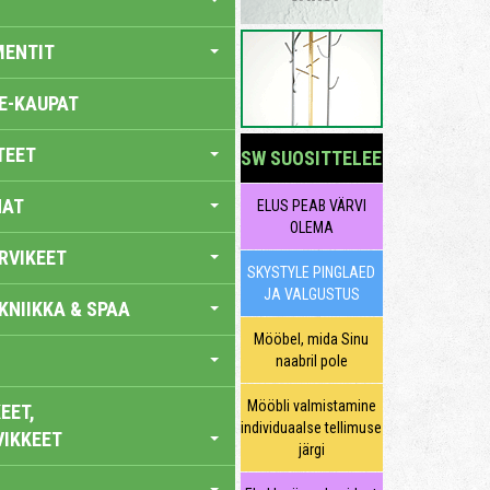
MENTIT
E-KAUPAT
TEET
SW SUOSITTELEE
NAT
ELUS PEAB VÄRVI
OLEMA
RVIKEET
SKYSTYLE PINGLAED
JA VALGUSTUS
KNIIKKA & SPAA
Mööbel, mida Sinu
naabril pole
Mööbli valmistamine
EET,
individuaalse tellimuse
VIKKEET
järgi