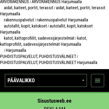
ARVORAKENNUS
ARVORAKENNUS Harjumaalla
/
aidat, kaiteet, portit, terassit
aidat, kaiteet, portit, terassit
/
Harjumaalla
rakennuspalvelut
rakennuspalvelut Harjumaalla
/
autotallit, kopit, katokset
autotallit, kopit, katokset
/
Harjumaalla
katot, kattoprofiilit, sadevesijärjestelmät
katot,
/
kattoprofiilit, sadevesijärjestelmät Harjumaalla
Harjumaalla
/
PUHDISTUSPALVELUT, PUHDISTUSVÄLINEET
/
PUHDISTUSPALVELUT, PUHDISTUSVÄLINEET Harjumaalla
PÄÄVALIKKO
Näytä
kategori
Sisustusweb.ee