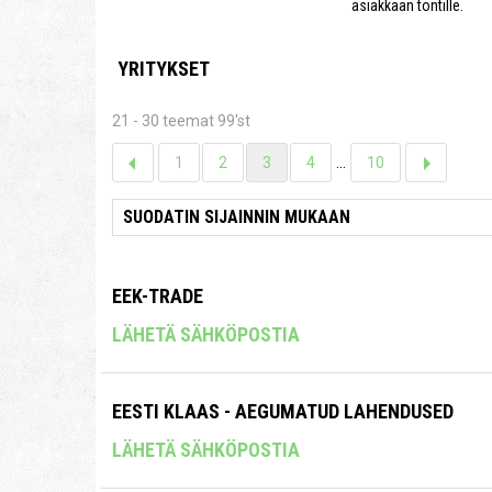
asiakkaan tontille.
YRITYKSET
21 - 30 teemat 99'st
1
2
3
4
...
10
EEK-TRADE
LÄHETÄ SÄHKÖPOSTIA
EESTI KLAAS - AEGUMATUD LAHENDUSED
LÄHETÄ SÄHKÖPOSTIA