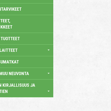
NTARVIKEET
TEET,
IKKEET
 TUOTTEET
LAITTEET
SUMATKAT
 MUU NEUVONTA
 KIRJALLISUUS JA
TIEN