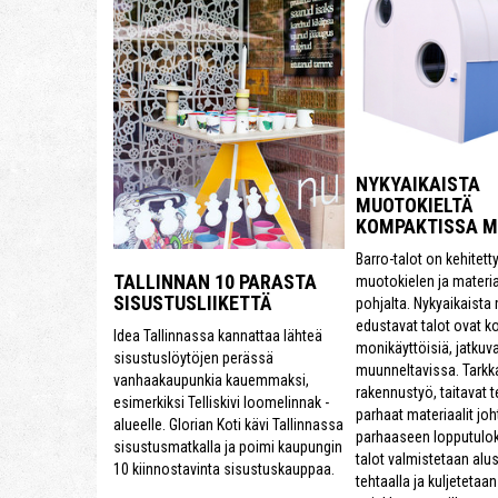
NYKYAIKAISTA
MUOTOKIELTÄ
KOMPAKTISSA 
Barro-talot on kehitett
TALLINNAN 10 PARASTA
muotokielen ja materi
SISUSTUSLIIKETTÄ
pohjalta. Nykyaikaista
edustavat talot ovat k
Idea Tallinnassa kannattaa lähteä
monikäyttöisiä, jatkuva
sisustuslöytöjen perässä
muunneltavissa. Tarkk
vanhaakaupunkia kauemmaksi,
rakennustyö, taitavat te
esimerkiksi Telliskivi loomelinnak -
parhaat materiaalit joh
alueelle. Glorian Koti kävi Tallinnassa
parhaaseen lopputulok
sisustusmatkalla ja poimi kaupungin
talot valmistetaan alu
10 kiinnostavinta sisustuskauppaa.
tehtaalla ja kuljetetaa