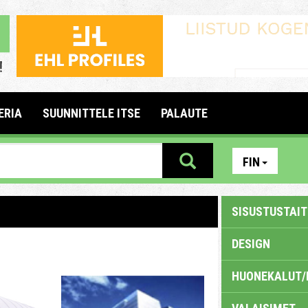
ERIA
SUUNNITTELE ITSE
PALAUTE
FIN
SISUSTUSTAITE
DESIGN
HUONEKALUT/