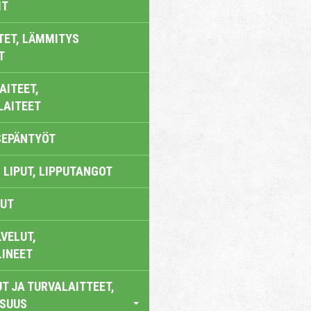
IT
TET, LÄMMITYS
T
AITEET,
LAITEET
SEPÄNTYÖT
 LIPUT, LIPPUTANGOT
UT
VELUT,
LINEET
T JA TURVALAITTEET,
ISUUS