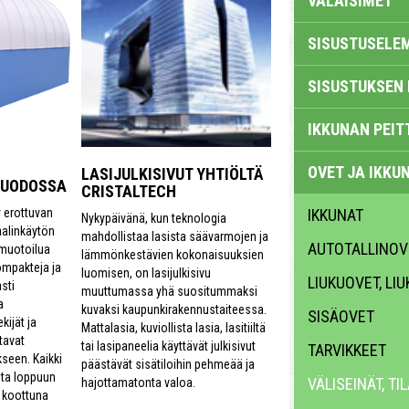
VALAISIMET
SISUSTUSELE
SISUSTUKSEN 
IKKUNAN PEIT
OVET JA IKKU
LASIJULKISIVUT YHTIÖLTÄ
MUODOSSA
CRISTALTECH
y erottuvan
IKKUNAT
Nykypäivänä, kun teknologia
aalinkäytön
mahdollistaa lasista säävarmojen ja
AUTOTALLINOV
 muotoilua
lämmönkestävien kokonaisuuksien
ompakteja ja
luomisen, on lasijulkisivu
LIUKUOVET, LI
sti
muuttumassa yhä suositummaksi
a
kuvaksi kaupunkirakennustaiteessa.
SISÄOVET
kijät ja
Mattalasia, kuviollista lasia, lasitiiltä
tavat
tai lasipaneelia käyttävät julkisivut
TARVIKKEET
seen. Kaikki
päästävät sisätiloihin pehmeää ja
sta loppuun
VÄLISEINÄT, T
hajottamatonta valoa.
n koottuna