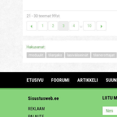
21 - 30 teemat 99'st
1
2
3
4
...
10
Hakusanat:
moduulit
tilanjako
lasiväliseinät
tilanerottajat
ETUSIVU
FOORUMI
ARTIKKELI
SUUN
LIITU 
Sisustusweb.ee
REKLAAM
PALAUTE