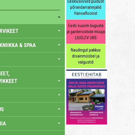
Eksklusiivsed puidust
põrandamaterjalid
Hansafloorist
Eesti suurim liuguste
RVIKEET
ja garderoobide müüja
LIUGLEV UKS
KNIIKKA & SPAA
Naudingut pakkuv
disainmööbel ja
valgustid
EET,
VIKKEET
US
IA