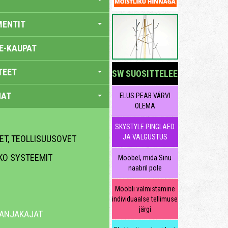
MENTIT
E-KAUPAT
TEET
SW SUOSITTELEE
NAT
ELUS PEAB VÄRVI
OLEMA
SKYSTYLE PINGLAED
JA VALGUSTUS
ET, TEOLLISUUSOVET
UKO SYSTEEMIT
Mööbel, mida Sinu
naabril pole
Mööbli valmistamine
individuaalse tellimuse
järgi
ILANJAKAJAT