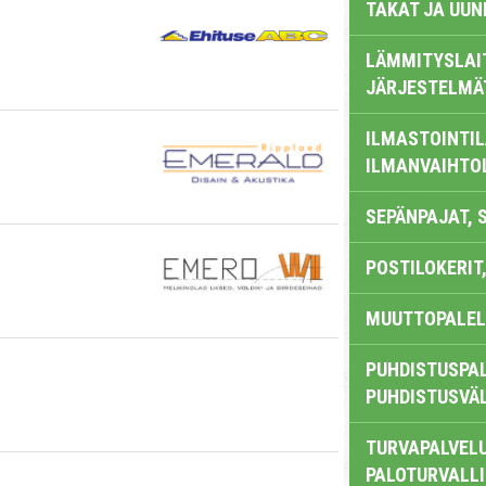
TAKAT JA UUN
LÄMMITYSLAI
JÄRJESTELMÄ
ILMASTOINTIL
ILMANVAIHTO
SEPÄNPAJAT, 
POSTILOKERIT,
MUUTTOPALEL
PUHDISTUSPAL
PUHDISTUSVÄ
TURVAPALVELU
PALOTURVALL