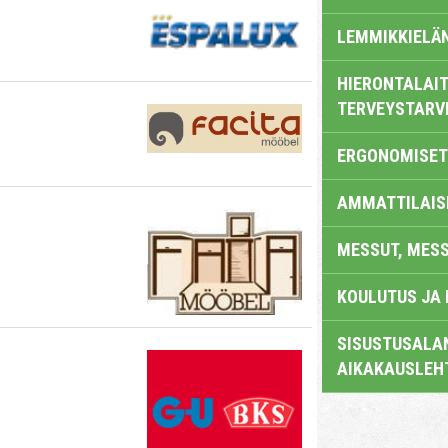
LEMMIKKIELÄ
HIERONTALAIT
TERVEYSTARV
ERGONOMISET
AMMATTILAIS
MESSUT, MES
KOULUTUS JA
SISUSTUSALAN
AIKAKAUSLEH