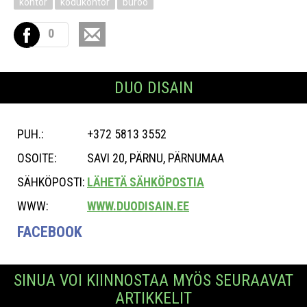
kontor
kodukontor
büroo
0
DUO DISAIN
PUH.:
+372 5813 3552
OSOITE:
SAVI 20, PÄRNU, PÄRNUMAA
SÄHKÖPOSTI:
LÄHETÄ SÄHKÖPOSTIA
WWW:
WWW.DUODISAIN.EE
FACEBOOK
SINUA VOI KIINNOSTAA MYÖS SEURAAVAT
ARTIKKELIT