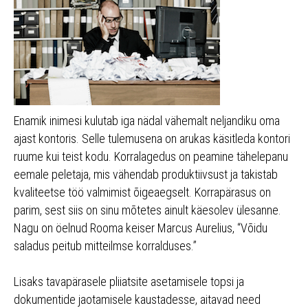
Enamik inimesi kulutab iga nädal vähemalt neljandiku oma
ajast kontoris. Selle tulemusena on arukas käsitleda kontori
ruume kui teist kodu. Korralagedus on peamine tähelepanu
eemale peletaja, mis vähendab produktiivsust ja takistab
kvaliteetse töö valmimist õigeaegselt. Korrapärasus on
parim, sest siis on sinu mõtetes ainult käesolev ülesanne.
Nagu on öelnud Rooma keiser Marcus Aurelius, “Võidu
saladus peitub mitteilmse korralduses.”
Lisaks tavapärasele pliiatsite asetamisele topsi ja
dokumentide jaotamisele kaustadesse, aitavad need