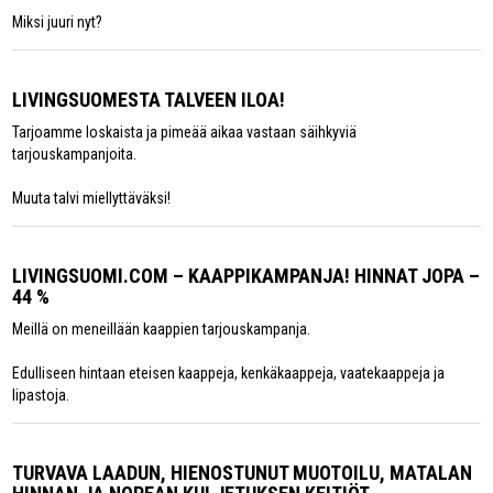
Miksi juuri nyt?
LIVINGSUOMESTA TALVEEN ILOA!
Tarjoamme loskaista ja pimeää aikaa vastaan säihkyviä
tarjouskampanjoita.
Muuta talvi miellyttäväksi!
LIVINGSUOMI.COM – KAAPPIKAMPANJA! HINNAT JOPA –
44 %
Meillä on meneillään kaappien tarjouskampanja.
Edulliseen hintaan eteisen kaappeja, kenkäkaappeja, vaatekaappeja ja
lipastoja.
TURVAVA LAADUN, HIENOSTUNUT MUOTOILU, MATALAN