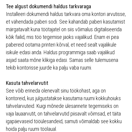
Tee algust dokumendi haldus tarkvaraga
Installeeri dokumendi haldus tarkvara oma kontori arvutisse,
et vähendada paberi sodi. See kahandab paberi kasutamist
märgatavalt kuna töötajatel on siis võimalus digitaliseerida
kõik failid, mis töö tegemise jaoks vajalikud. Enam ei pea
pabereid ootama printeri kõrval, et need sealt vajalikule
isikule edasi anda. Haldus programmiga saab vajalikud
asjad saata mõne klikiga edasi. Samas selle tulemusena
tekib kontorisse juurde ka palju vaba ruumi.
Kasuta tahvelarvutit
See võib erineda olenevalt sinu töökohast, aga on
kontoreid, kus julgustatakse kasutama ruumi kokkuhoiuks
tahvelarvuteid. Kuigi mõnede ülesannete tegemiseks on
vaja lauaarvutit, on tahvelarvutid piisavalt võimsad, et täita
igapäevaseid tööülesandeid, samuti võimaldab see kokku
hoida palju ruumi töölaual.