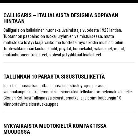
CALLIGARIS – ITALIALAISTA DESIGNIA SOPIVAAN
HINTAAN
Calligaris on italialainen huonekaluvalmistaja vuodesta 1923 lähtien.
Tuotannon pääpaino on ruokailuryhmien valmistuksessa, mutta
mallistosta löytyy laaja valikoima tuotteita myös kodin muihin tiloihin.
Tuotevalikoimaan kuuluu: tuolit, pöydät, huonekalut, valaisimet, matot,
makuuhuoneen kalusteet, sohvat ja tyylikkäät lisälaitteet.
TALLINNAN 10 PARASTA SISUSTUSLIIKETTÄ
Idea Tallinnassa kannattaa lähteä sisustuslöytöjen perässä
vanhaakaupunkia kauemmaksi, esimerkiksi Telliskivi loomelinnak -alueelle.
Glorian Koti kävi Tallinnassa sisustusmatkalla ja poimi kaupungin 10
kiinnostavinta sisustuskauppaa.
NYKYAIKAISTA MUOTOKIELTÄ KOMPAKTISSA
MUODOSSA