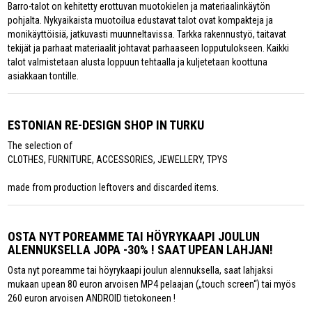
Barro-talot on kehitetty erottuvan muotokielen ja materiaalinkäytön
pohjalta. Nykyaikaista muotoilua edustavat talot ovat kompakteja ja
monikäyttöisiä, jatkuvasti muunneltavissa. Tarkka rakennustyö, taitavat
tekijät ja parhaat materiaalit johtavat parhaaseen lopputulokseen. Kaikki
talot valmistetaan alusta loppuun tehtaalla ja kuljetetaan koottuna
asiakkaan tontille.
ESTONIAN RE-DESIGN SHOP IN TURKU
The selection of
CLOTHES, FURNITURE, ACCESSORIES, JEWELLERY, TPYS
made from production leftovers and discarded items.
OSTA NYT POREAMME TAI HÖYRYKAAPI JOULUN
ALENNUKSELLA JOPA -30% ! SAAT UPEAN LAHJAN!
Osta nyt poreamme tai höyrykaapi joulun alennuksella, saat lahjaksi
mukaan upean 80 euron arvoisen MP4 pelaajan („touch screen“) tai myös
260 euron arvoisen ANDROID tietokoneen !