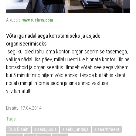
Alkuperä:
www.rushrm.com
Võta iga nädal aega koristamiseks ja asjade
organiseerimiseks
Isegi kui oled rahul oma kontori organiseerimise tasemega,
vali iga nädal üks päev, millal uuesti üle hinnata kontori üldine
korrashoid ja organiseeritus. Ilmselt võtab see aega vähem
kui 5 minutit ning hiljem võid ennast tänada kui tähtis klient
nõuab mingit informatsiooni ja sina annad vastuse
viivitamatult.
Lisätty: 17.04.2014
Tags:
Duo Disain
sisekujudus
sisekujundaja
sisearhiteekt