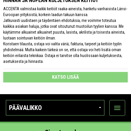
HINNAN JA NOPEAN KULJETUKSEN KEITIÖT
ACCENTA valmistaa kaikki keitiöt raaka-aineista, hanketu vanhaisista Länsi-
Euroopan yrityksistä, korkein laadun takuun kanssa.
Jatkuvasti uudistaen ja täydentäen ehdotuksia, me voimme toteutua
kaikkia asiakan haluja, jotka ovat sitoutunut muotoilun tyylien kanssa. Me
käytämme alkuainet alkuainet puusta, lasista, akrilista ja toisesta aineista,
luotaan sointuvan keitiön ilman.
Koristaen tilausta, ostaja voi valita väriä, fakturia, tarpeet ja keitiön tyylin
yhdistelmää. Mutta kaikein tärkeä on se, että ostaja voi heti lisätä oman
keitiön erilaista teknikaa. Ostaja ei tarvitse olla huolissaan kuljetuksesta,
asetuksesta ja hinnasta.
KATSO LISÄÄ
PÄÄVALIKKO
Näytä
kategori