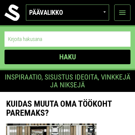
PÄÄVALIKKO
Näytä
kategor
HAKU
INSPIRAATIO, SISUSTUS IDEOITA, VINKKEJÄ
JA NIKSEJÄ
KUIDAS MUUTA OMA TÖÖKOHT
PAREMAKS?