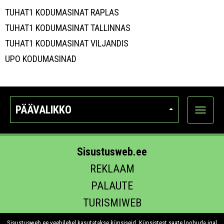
TUHAT1 KODUMASINAT RAPLAS
TUHAT1 KODUMASINAT TALLINNAS
TUHAT1 KODUMASINAT VILJANDIS
UPO KODUMASINAD
PÄÄVALIKKO
Näytä
kategori
Sisustusweb.ee
REKLAAM
PALAUTE
TURISMIWEB
EHITUS.EE
Sisustusweb.ee veebilehel kasutatakse küpsiseid. Küpsistest saate loobuda igal