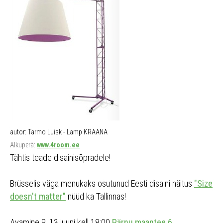
autor: Tarmo Luisk - Lamp KRAANA
Alkuperä:
www.4room.ee
Tähtis teade disainisõpradele!
Brüsselis väga menukaks osutunud Eesti disaini näitus
"Size
doesn't matter"
nüüd ka Tallinnas!
Avamine R, 13.juuni kell 18:00
Pärnu maantee 6