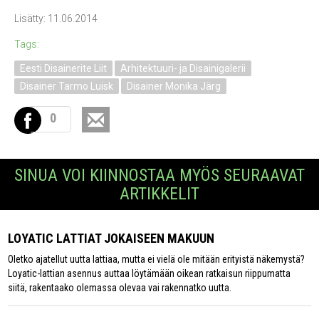
Lisätty: 11.06.2014
Tags:
Eesti Disainerite Liit
Arhitektuuri- ja Disainigalerii
Disainer Tarmo Luisk
Disainer Monika Järg
0
SINUA VOI KIINNOSTAA MYÖS SEURAAVAT
ARTIKKELIT
LOYATIC LATTIAT JOKAISEEN MAKUUN
Oletko ajatellut uutta lattiaa, mutta ei vielä ole mitään erityistä näkemystä?
Loyatic-lattian asennus auttaa löytämään oikean ratkaisun riippumatta
siitä, rakentaako olemassa olevaa vai rakennatko uutta.