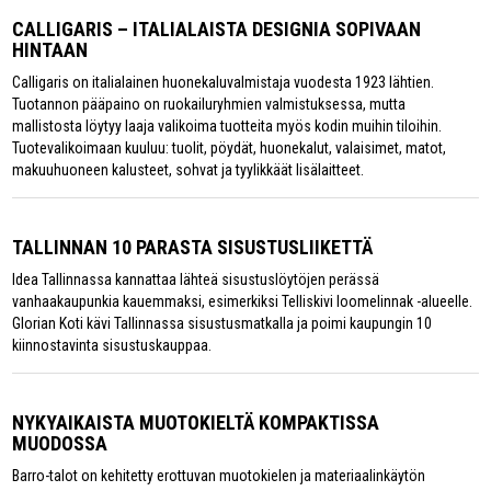
CALLIGARIS – ITALIALAISTA DESIGNIA SOPIVAAN
HINTAAN
Calligaris on italialainen huonekaluvalmistaja vuodesta 1923 lähtien.
Tuotannon pääpaino on ruokailuryhmien valmistuksessa, mutta
mallistosta löytyy laaja valikoima tuotteita myös kodin muihin tiloihin.
Tuotevalikoimaan kuuluu: tuolit, pöydät, huonekalut, valaisimet, matot,
makuuhuoneen kalusteet, sohvat ja tyylikkäät lisälaitteet.
TALLINNAN 10 PARASTA SISUSTUSLIIKETTÄ
Idea Tallinnassa kannattaa lähteä sisustuslöytöjen perässä
vanhaakaupunkia kauemmaksi, esimerkiksi Telliskivi loomelinnak -alueelle.
Glorian Koti kävi Tallinnassa sisustusmatkalla ja poimi kaupungin 10
kiinnostavinta sisustuskauppaa.
NYKYAIKAISTA MUOTOKIELTÄ KOMPAKTISSA
MUODOSSA
Barro-talot on kehitetty erottuvan muotokielen ja materiaalinkäytön