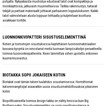
pohjalta. Nykyaikaista muotoilua edustavat talot ovat kompakteja ja
monikäyttöisiä, jatkuvasti muunneltavissa. Tarkka rakennustyö, taitavat
tekijät ja parhaat materiaalit johtavat parhaaseen lopputulokseen. Kaikki
talot valmistetaan alusta loppuun tehtaalla ja kuljetetaan koottuna
asiakkaan tontille.
LUONNONKIVIPATTERI SISUSTUSELEMENTTINÄ
Kotien ja toimistojen sisustuksessa käytettävien luonnonmateriaalien
kasvava kysyntä on innostanut meitä luomaan lämpösäteilyn periaatteella
toimiva luonnonkivipattereita. Kiven lämmittää siihen upotettu erikoinen
kuumennusvastus.
BIOTAKKA SOPII JOKAISEEN KOTIIN
Biotakat ovat tämän talven tuulahdus sisustamisessa. Hormittomat
katseenvangitsijat avaavatkin uusia sisustusmahdollisuuksia jokaiseen
kotiin.
Biopolttoaineella toimiva design-takka on nähty Innossa kuin Big
Brotherissakin. Sisustuselementiksi se sopii savuttomuutensa ja