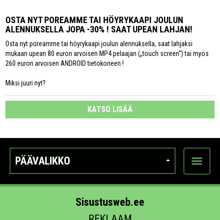
OSTA NYT POREAMME TAI HÖYRYKAAPI JOULUN
ALENNUKSELLA JOPA -30% ! SAAT UPEAN LAHJAN!
Osta nyt poreamme tai höyrykaapi joulun alennuksella, saat lahjaksi
mukaan upean 80 euron arvoisen MP4 pelaajan („touch screen“) tai myös
260 euron arvoisen ANDROID tietokoneen !
Miksi juuri nyt?
KATSO LISÄÄ
PÄÄVALIKKO
Näytä
kategori
Sisustusweb.ee
REKLAAM