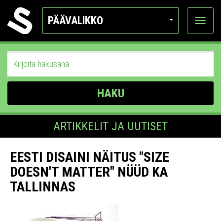
PÄÄVALIKKO
Näytä
kategor
HAKU
ARTIKKELIT JA UUTISET
EESTI DISAINI NÄITUS "SIZE
DOESN'T MATTER" NÜÜD KA
TALLINNAS