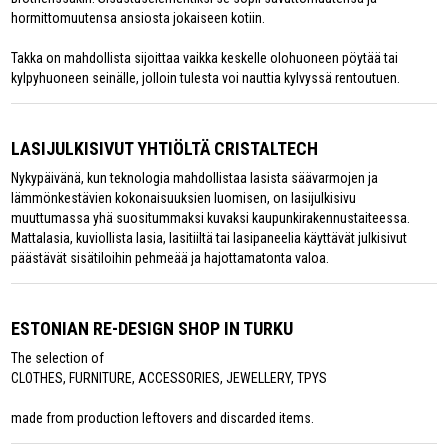
hormittomuutensa ansiosta jokaiseen kotiin.
Takka on mahdollista sijoittaa vaikka keskelle olohuoneen pöytää tai
kylpyhuoneen seinälle, jolloin tulesta voi nauttia kylvyssä rentoutuen.
LASIJULKISIVUT YHTIÖLTÄ CRISTALTECH
Nykypäivänä, kun teknologia mahdollistaa lasista säävarmojen ja
lämmönkestävien kokonaisuuksien luomisen, on lasijulkisivu
muuttumassa yhä suositummaksi kuvaksi kaupunkirakennustaiteessa.
Mattalasia, kuviollista lasia, lasitiiltä tai lasipaneelia käyttävät julkisivut
päästävät sisätiloihin pehmeää ja hajottamatonta valoa.
ESTONIAN RE-DESIGN SHOP IN TURKU
The selection of
CLOTHES, FURNITURE, ACCESSORIES, JEWELLERY, TPYS
made from production leftovers and discarded items.