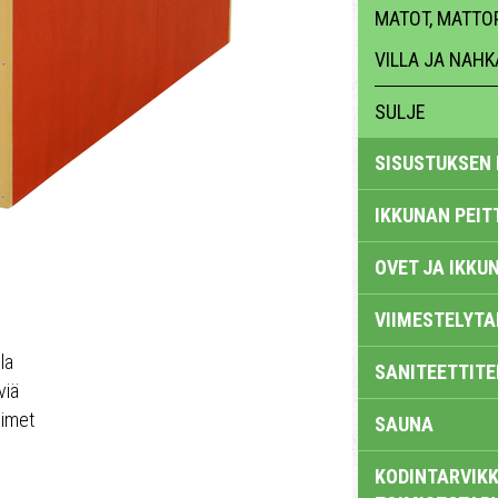
MATOT, MATTO
VILLA JA NAHK
SULJE
SISUSTUKSEN 
IKKUNAN PEIT
OVET JA IKKU
VIIMESTELYTA
la
SANITEETTITE
viä
simet
SAUNA
KODINTARVIKK