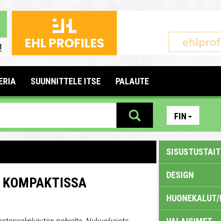
ERIA
SUUNNITTELE ITSE
PALAUTE
FIN
SISUSTUSTAITE
DESIGN
Ä KOMPAKTISSA
HUONEKALUT/