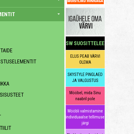
MENTIT
SW SUOSITTELEE
 TAIDE
ELUS PEAB VÄRVI
USTUSELEMENTIT
OLEMA
SKYSTYLE PINGLAED
JA VALGUSTUS
IKKA
Mööbel, mida Sinu
 SISUSTEET
naabril pole
Mööbli valmistamine
T
individuaalse tellimuse
järgi
IILIT