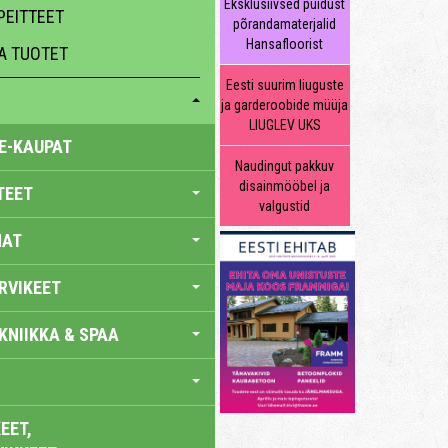
Eksklusiivsed puidust
PEITTEET
põrandamaterjalid
Hansafloorist
A TUOTET
Eesti suurim liuguste
ja garderoobide müüja
LIUGLEV UKS
E-KAUPAT
Naudingut pakkuv
disainmööbel ja
TEET
valgustid
NAT
RVIKEET
KNIIKKA & SPAA
EET,