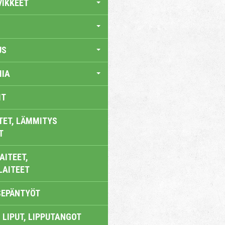
VIKKEET
US
IA
IT
TET, LÄMMITYS
T
AITEET,
LAITEET
SEPÄNTYÖT
 LIPUT, LIPPUTANGOT