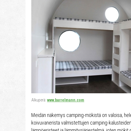
Alkuperä:
www.barrelmann.com
Meidän näkemys camping-mökistä on valoisa, heleä
koivuvanerista valmistettujen camping-kalusteiden 
lämpöeristeet ja lämmitysjärjestelmä, joten mökit