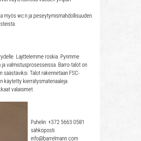
aa myös wc:n ja peseytymismahdollisuuden.
steista.
yydelle. Lajittelemme roskia. Pyrimme
a valmistusprosesseissa. Barro-talot on
n säästäviksi. Talot rakennetaan FSC-
on käytetty kierrätysmateriaaleja.
kkaat valaisimet.
Puhelin: +372 5663 0581
sähköposti:
info@barrelmann.com