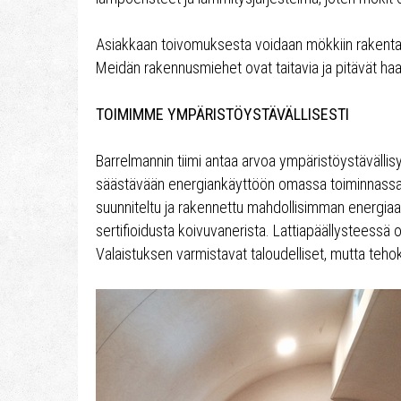
Asiakkaan toivomuksesta voidaan mökkiin rakent
Meidän rakennusmiehet ovat taitavia ja pitävät haa
TOIMIMME YMPÄRISTÖYSTÄVÄLLISESTI
Barrelmannin tiimi antaa arvoa ympäristöystävällis
säästävään energiankäyttöön omassa toiminnassa j
suunniteltu ja rakennettu mahdollisimman energiaa
sertifioidusta koivuvanerista. Lattiapäällysteessä 
Valaistuksen varmistavat taloudelliset, mutta teho