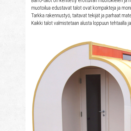
Barro-talot on kehitetty erottuvan muotokielen ja 
muotoilua edustavat talot ovat kompakteja ja monik
Tarkka rakennustyö, taitavat tekijät ja parhaat mat
Kaikki talot valmistetaan alusta loppuun tehtaalla j