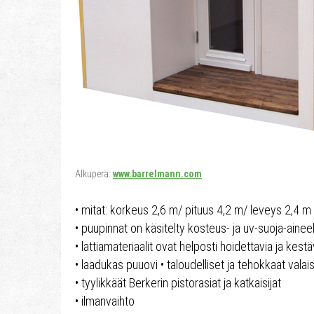
Alkuperä:
www.barrelmann.com
• mitat: korkeus 2,6 m/ pituus 4,2 m/ leveys 2,4 m
• puupinnat on käsitelty kosteus- ja uv-suoja-aineel
• lattiamateriaalit ovat helposti hoidettavia ja kestä
• laadukas puuovi • taloudelliset ja tehokkaat valai
• tyylikkäät Berkerin pistorasiat ja katkaisijat
• ilmanvaihto