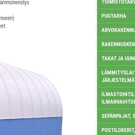
TOIMISTOTAR
 lämmöneristys
PUUTARHA
miseen)
eet
ARVORAKENN
RAKENNUSKEM
TAKAT JA UUN
LÄMMITYSLAI
JÄRJESTELMÄ
ILMASTOINTIL
ILMANVAIHTO
SEPÄNPAJAT, 
POSTILOKERIT,