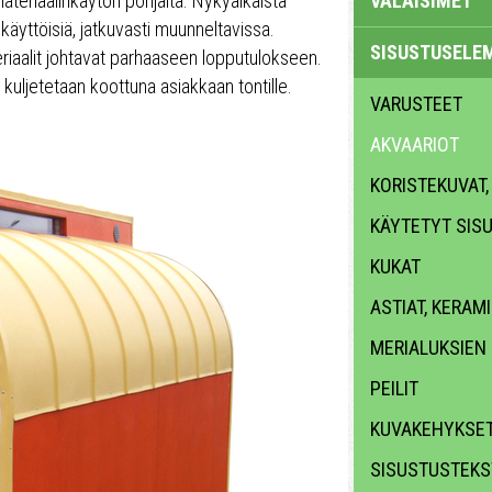
materiaalinkäytön pohjalta. Nykyaikaista
VALAISIMET
äyttöisiä, jatkuvasti muunneltavissa.
SISUSTUSELE
eriaalit johtavat parhaaseen lopputulokseen.
a kuljetetaan koottuna asiakkaan tontille.
VARUSTEET
AKVAARIOT
KORISTEKUVAT,
KÄYTETYT SIS
KUKAT
ASTIAT, KERAMI
MERIALUKSIEN
PEILIT
KUVAKEHYKSE
SISUSTUSTEKST