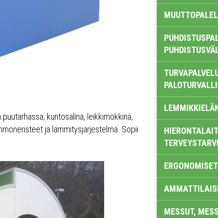
MUUTTOPALEL
PUHDISTUSPAL
PUHDISTUSVÄ
TURVAPALVELU
PALOTURVALL
LEMMIKKIELÄ
 puutarhassa, kuntosalina, leikkimökkinä,
mmöneristeet ja lämmitysjärjestelmä. Sopii
HIERONTALAIT
TERVEYSTARV
ERGONOMISET
AMMATTILAIS
MESSUT, MES