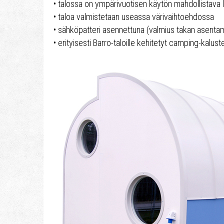
• talossa on ympärivuotisen käytön mahdollistava
• taloa valmistetaan useassa värivaihtoehdossa
• sähköpatteri asennettuna (valmius takan asenta
• erityisesti Barro-taloille kehitetyt camping-kalust