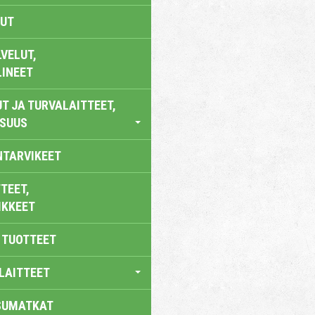
UT
VELUT,
LINEET
T JA TURVALAITTEET,
ISUUS
NTARVIKEET
TEET,
IKKEET
 TUOTTEET
LAITTEET
SUMATKAT