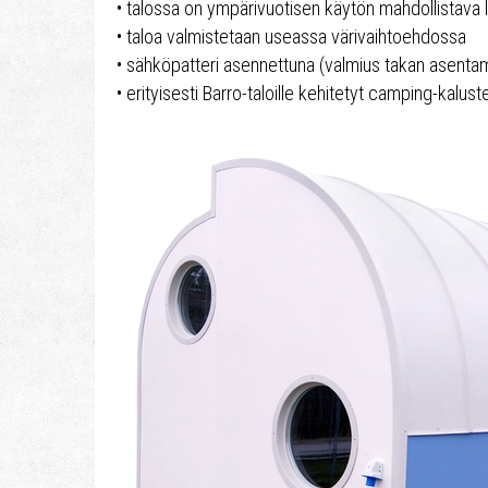
• talossa on ympärivuotisen käytön mahdollistava
• taloa valmistetaan useassa värivaihtoehdossa
• sähköpatteri asennettuna (valmius takan asenta
• erityisesti Barro-taloille kehitetyt camping-kalust