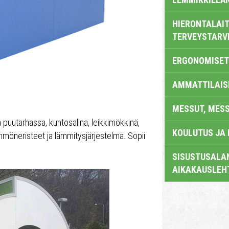
HIERONTALAIT
TERVEYSTARV
ERGONOMISET
AMMATTILAIS
MESSUT, MES
 puutarhassa, kuntosalina, leikkimökkinä,
KOULUTUS JA
mmöneristeet ja lämmitysjärjestelmä. Sopii
SISUSTUSALAN
AIKAKAUSLEH