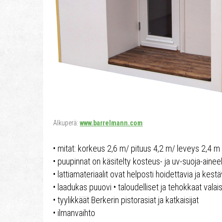
Alkuperä:
www.barrelmann.com
• mitat: korkeus 2,6 m/ pituus 4,2 m/ leveys 2,4 m
• puupinnat on käsitelty kosteus- ja uv-suoja-aineel
• lattiamateriaalit ovat helposti hoidettavia ja kestä
• laadukas puuovi • taloudelliset ja tehokkaat valai
• tyylikkäät Berkerin pistorasiat ja katkaisijat
• ilmanvaihto