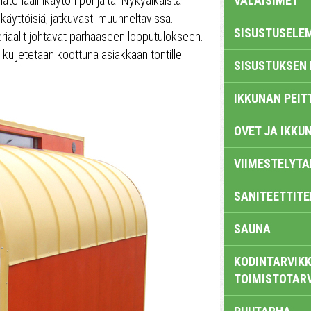
materiaalinkäytön pohjalta. Nykyaikaista
VALAISIMET
äyttöisiä, jatkuvasti muunneltavissa.
SISUSTUSELE
eriaalit johtavat parhaaseen lopputulokseen.
a kuljetetaan koottuna asiakkaan tontille.
SISUSTUKSEN 
IKKUNAN PEIT
OVET JA IKKU
VIIMESTELYTA
SANITEETTITE
SAUNA
KODINTARVIKK
TOIMISTOTAR