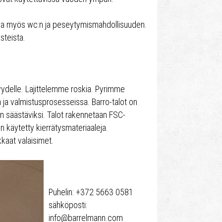
aa myös wc:n ja peseytymismahdollisuuden.
steista.
yydelle. Lajittelemme roskia. Pyrimme
a valmistusprosesseissa. Barro-talot on
n säästäviksi. Talot rakennetaan FSC-
on käytetty kierrätysmateriaaleja.
kkaat valaisimet.
Puhelin: +372 5663 0581
sähköposti:
info@barrelmann.com