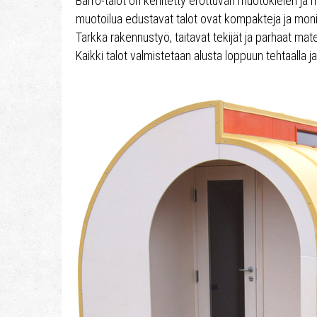
Barro-talot on kehitetty erottuvan muotokielen ja 
muotoilua edustavat talot ovat kompakteja ja monik
Tarkka rakennustyö, taitavat tekijät ja parhaat mat
Kaikki talot valmistetaan alusta loppuun tehtaalla j