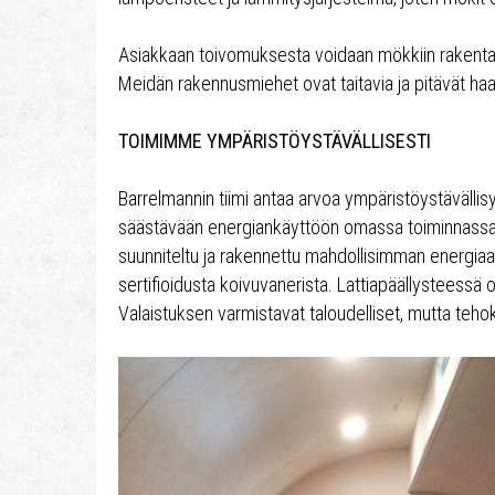
Asiakkaan toivomuksesta voidaan mökkiin rakent
Meidän rakennusmiehet ovat taitavia ja pitävät haa
TOIMIMME YMPÄRISTÖYSTÄVÄLLISESTI
Barrelmannin tiimi antaa arvoa ympäristöystävällis
säästävään energiankäyttöön omassa toiminnassa j
suunniteltu ja rakennettu mahdollisimman energiaa
sertifioidusta koivuvanerista. Lattiapäällysteessä 
Valaistuksen varmistavat taloudelliset, mutta teho