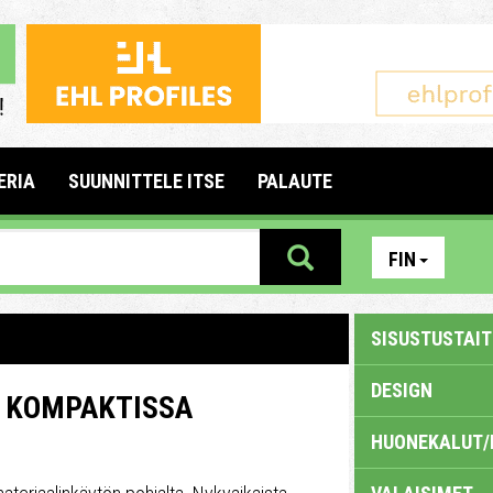
ERIA
SUUNNITTELE ITSE
PALAUTE
FIN
SISUSTUSTAITE
DESIGN
Ä KOMPAKTISSA
HUONEKALUT/