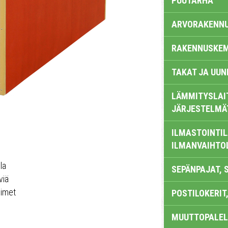
PUUTARHA
ARVORAKENN
RAKENNUSKEM
TAKAT JA UUN
LÄMMITYSLAI
JÄRJESTELMÄ
ILMASTOINTIL
ILMANVAIHTO
la
SEPÄNPAJAT, 
viä
simet
POSTILOKERIT,
MUUTTOPALEL