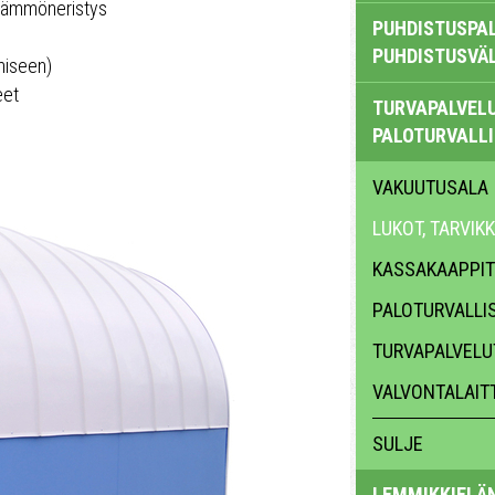
 lämmöneristys
PUHDISTUSPAL
PUHDISTUSVÄ
miseen)
eet
TURVAPALVELU
PALOTURVALL
VAKUUTUSALA
LUKOT, TARVIK
KASSAKAAPPIT
PALOTURVALLI
TURVAPALVELU
VALVONTALAIT
SULJE
LEMMIKKIELÄ