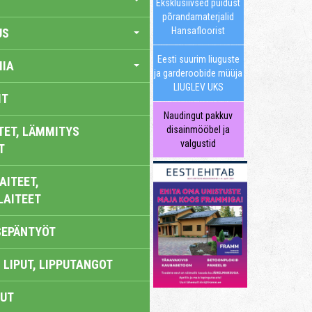
Eksklusiivsed puidust
põrandamaterjalid
Hansafloorist
US
Eesti suurim liuguste
IA
ja garderoobide müüja
LIUGLEV UKS
IT
Naudingut pakkuv
TET, LÄMMITYS
disainmööbel ja
valgustid
T
AITEET,
LAITEET
SEPÄNTYÖT
 LIPUT, LIPPUTANGOT
UT