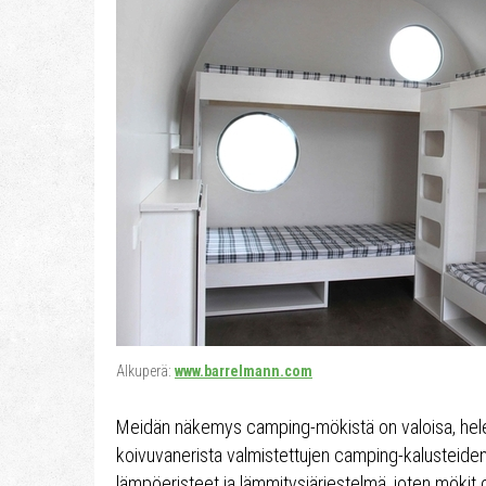
Alkuperä:
www.barrelmann.com
Meidän näkemys camping-mökistä on valoisa, heleä
koivuvanerista valmistettujen camping-kalusteiden 
lämpöeristeet ja lämmitysjärjestelmä, joten mökit