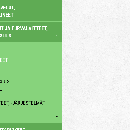
VELUT,
LINEET
T JA TURVALAITTEET,
ISUUS
KEET
SUUS
T
TEET, -JÄRJESTELMÄT
NTARVIKEET