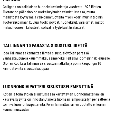
Calligaris on italialainen huonekaluvalmistaja vuodesta 1923 lähtien.
Tuotannon pääpaino on ruokailuryhmien valmistuksessa, mutta
mallistosta löytyy laaja valikoima tuotteita myös kodin muihin tiloihin.
Tuotevalikoimaan kuuluu: tuolit, pöydät, huonekalut, valaisimet, matot,
makuuhuoneen kalusteet, sohvat ja tyylikkäät lisälaitteet.
TALLINNAN 10 PARASTA SISUSTUSLIIKETTÄ
Idea Tallinnassa kannattaa lähteä sisustuslöytöjen perässä
vanhaakaupunkia kauemmaksi, esimerkiksi Telliskivi loomelinnak -alueelle.
Glorian Koti kävi Tallinnassa sisustusmatkalla ja poimi kaupungin 10
kiinnostavinta sisustuskauppaa.
LUONNONKIVIPATTERI SISUSTUSELEMENTTINÄ
Kotien ja toimistojen sisustuksessa käytettävien luonnonmateriaalien
kasvava kysyntä on innostanut meitä luomaan lämpösäteilyn periaatteella
toimiva luonnonkivipattereita. Kiven lämmittää siihen upotettu erikoinen
kuumennusvastus.