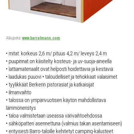
Alkuperä:
www.barrelmann.com
• mitat: korkeus 2,6 m/ pituus 4,2 m/ leveys 2,4 m
• puupinnat on käsitelty kosteus- ja uv-suoja-aineella
• lattiamateriaalit ovat helposti hoidettavia ja kestäviä
• laadukas puuovi • taloudelliset ja tehokkaat valaisimet
• tyylikkäät Berkerin pistorasiat ja katkaisijat
• ilmanvaihto
• talossa on ympärivuotisen käytön mahdollistava
lämmöneristys
• taloa valmistetaan useassa värivaihtoehdossa
• sähköpatteri asennettuna (valmius takan asentamiseen)
• erityisesti Barro-taloille kehitetyt camping-kalusteet