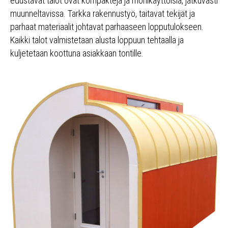
edustavat talot ovat kompakteja ja monikäyttöisiä, jatkuvasti
muunneltavissa. Tarkka rakennustyö, taitavat tekijät ja
parhaat materiaalit johtavat parhaaseen lopputulokseen.
Kaikki talot valmistetaan alusta loppuun tehtaalla ja
kuljetetaan koottuna asiakkaan tontille.