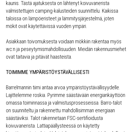
kaunis. Tästä ajatuksesta on lähtenyt koivuvanerista
valmistettujen camping-kalusteiden suunnittelu. Kaikissa
taloissa on lämpöeristeet ja lämmitysjärjestelmä, joten
mökit ovat käytettävissä vuoden ympäri.
Asiakkaan toivomuksesta voidaan mökkiin rakentaa myös
wc:n ja peseytymismahdollisuuden. Meidän rakennusmiehet
ovat taitavia ja pitävät haasteista.
TOIMIMME YMPÄRISTÖYSTÄVÄLLISESTI
Barrelmannin tiimi antaa arvoa ympäristöystävällisyydelle.
Lajittelemme roskia. Pyrimme säästävään energiankäyttöön
omassa toiminnassa ja valmistusprosesseissa. Barro-talot
on suunniteltu ja rakennettu mahdollisimman energiaan
säästäviksi. Talot rakennetaan FSC-sertifioidusta
koivuvanerista. Lattiapäällysteessä on käytetty