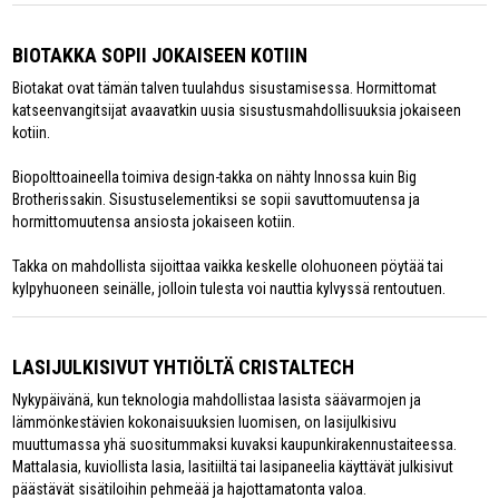
BIOTAKKA SOPII JOKAISEEN KOTIIN
Biotakat ovat tämän talven tuulahdus sisustamisessa. Hormittomat
katseenvangitsijat avaavatkin uusia sisustusmahdollisuuksia jokaiseen
kotiin.
Biopolttoaineella toimiva design-takka on nähty Innossa kuin Big
Brotherissakin. Sisustuselementiksi se sopii savuttomuutensa ja
hormittomuutensa ansiosta jokaiseen kotiin.
Takka on mahdollista sijoittaa vaikka keskelle olohuoneen pöytää tai
kylpyhuoneen seinälle, jolloin tulesta voi nauttia kylvyssä rentoutuen.
LASIJULKISIVUT YHTIÖLTÄ CRISTALTECH
Nykypäivänä, kun teknologia mahdollistaa lasista säävarmojen ja
lämmönkestävien kokonaisuuksien luomisen, on lasijulkisivu
muuttumassa yhä suositummaksi kuvaksi kaupunkirakennustaiteessa.
Mattalasia, kuviollista lasia, lasitiiltä tai lasipaneelia käyttävät julkisivut
päästävät sisätiloihin pehmeää ja hajottamatonta valoa.