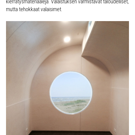
kierrätysmateriaaleja. Valaistuksen varmistavat taloudelliset,
mutta tehokkaat valaisimet.