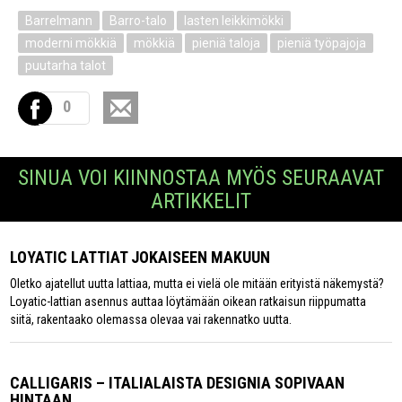
Barrelmann
Barro-talo
lasten leikkimökki
moderni mökkiä
mökkiä
pieniä taloja
pieniä työpajoja
puutarha talot
0
SINUA VOI KIINNOSTAA MYÖS SEURAAVAT
ARTIKKELIT
LOYATIC LATTIAT JOKAISEEN MAKUUN
Oletko ajatellut uutta lattiaa, mutta ei vielä ole mitään erityistä näkemystä?
Loyatic-lattian asennus auttaa löytämään oikean ratkaisun riippumatta
siitä, rakentaako olemassa olevaa vai rakennatko uutta.
CALLIGARIS – ITALIALAISTA DESIGNIA SOPIVAAN
HINTAAN