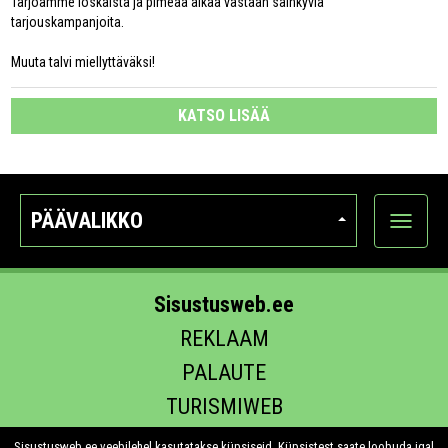
Tarjoamme loskaista ja pimeää aikaa vastaan säihkyviä
tarjouskampanjoita.
Muuta talvi miellyttäväksi!
KATSO LISÄÄ
PÄÄVALIKKO
Näytä
kategori
Sisustusweb.ee
REKLAAM
PALAUTE
TURISMIWEB
EHITUS.EE
Sisustusweb.ee veebilehel kasutatakse küpsiseid. Küpsistest saate loobuda igal