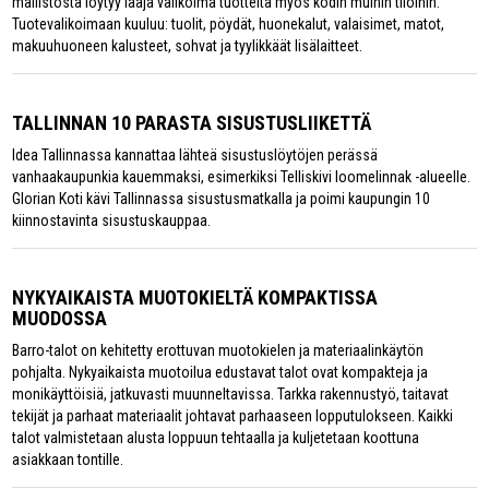
mallistosta löytyy laaja valikoima tuotteita myös kodin muihin tiloihin.
Tuotevalikoimaan kuuluu: tuolit, pöydät, huonekalut, valaisimet, matot,
makuuhuoneen kalusteet, sohvat ja tyylikkäät lisälaitteet.
TALLINNAN 10 PARASTA SISUSTUSLIIKETTÄ
Idea Tallinnassa kannattaa lähteä sisustuslöytöjen perässä
vanhaakaupunkia kauemmaksi, esimerkiksi Telliskivi loomelinnak -alueelle.
Glorian Koti kävi Tallinnassa sisustusmatkalla ja poimi kaupungin 10
kiinnostavinta sisustuskauppaa.
NYKYAIKAISTA MUOTOKIELTÄ KOMPAKTISSA
MUODOSSA
Barro-talot on kehitetty erottuvan muotokielen ja materiaalinkäytön
pohjalta. Nykyaikaista muotoilua edustavat talot ovat kompakteja ja
monikäyttöisiä, jatkuvasti muunneltavissa. Tarkka rakennustyö, taitavat
tekijät ja parhaat materiaalit johtavat parhaaseen lopputulokseen. Kaikki
talot valmistetaan alusta loppuun tehtaalla ja kuljetetaan koottuna
asiakkaan tontille.