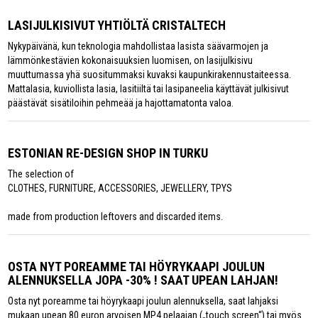
LASIJULKISIVUT YHTIÖLTÄ CRISTALTECH
Nykypäivänä, kun teknologia mahdollistaa lasista säävarmojen ja
lämmönkestävien kokonaisuuksien luomisen, on lasijulkisivu
muuttumassa yhä suositummaksi kuvaksi kaupunkirakennustaiteessa.
Mattalasia, kuviollista lasia, lasitiiltä tai lasipaneelia käyttävät julkisivut
päästävät sisätiloihin pehmeää ja hajottamatonta valoa.
ESTONIAN RE-DESIGN SHOP IN TURKU
The selection of
CLOTHES, FURNITURE, ACCESSORIES, JEWELLERY, TPYS
made from production leftovers and discarded items.
OSTA NYT POREAMME TAI HÖYRYKAAPI JOULUN
ALENNUKSELLA JOPA -30% ! SAAT UPEAN LAHJAN!
Osta nyt poreamme tai höyrykaapi joulun alennuksella, saat lahjaksi
mukaan upean 80 euron arvoisen MP4 pelaajan („touch screen“) tai myös