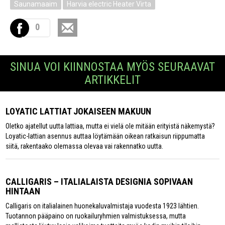
Saunamaaim
Harvia electric Heater Virta
0
SINUA VOI KIINNOSTAA MYÖS SEURAAVAT
ARTIKKELIT
LOYATIC LATTIAT JOKAISEEN MAKUUN
Oletko ajatellut uutta lattiaa, mutta ei vielä ole mitään erityistä näkemystä?
Loyatic-lattian asennus auttaa löytämään oikean ratkaisun riippumatta
siitä, rakentaako olemassa olevaa vai rakennatko uutta.
CALLIGARIS – ITALIALAISTA DESIGNIA SOPIVAAN
HINTAAN
Calligaris on italialainen huonekaluvalmistaja vuodesta 1923 lähtien.
Tuotannon pääpaino on ruokailuryhmien valmistuksessa, mutta