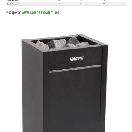
Alkuperä:
www.saunamaailm.ee