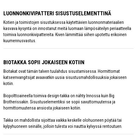
LUONNONKIVIPATTERI SISUSTUSELEMENTTINÄ
Kotien ja toimistojen sisustuksessa käytettävien luonnonmateriaalien
kasvava kysyntä on innostanut meitä luomaan lämpösäteilyn periaatteella
toimiva luonnonkivipattereita. Kiven lämmittää siihen upotettu erikoinen
kuumennusvastus.
BIOTAKKA SOPII JOKAISEEN KOTIIN
Biotakat ovat tämän talven tuulahdus sisustamisessa. Hormittomat
katseenvangitsijat avaavatkin uusia sisustusmahdollisuuksia jokaiseen
kotiin.
Biopolttoaineella toimiva design-takka on nähty Innossa kuin Big
Brotherissakin. Sisustuselementiksi se sopii savuttomuutensa ja
hormittomuutensa ansiosta jokaiseen kotiin.
Takka on mahdollista sijoittaa vaikka keskelle olohuoneen pöytää tai
kylpyhuoneen seinälle, jolloin tulesta voi nauttia kylvyssä rentoutuen.