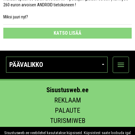
260 euron arvoisen ANDROID tietokoneen !
Miksi juuri nyt?
KATSO LISÄÄ
PÄÄVALIKKO
Näytä
kategori
Sisustusweb.ee
REKLAAM
PALAUTE
TURISMIWEB
EHITUS.EE
Sisustusweb.ee veebilehel kasutatakse küpsiseid. Küpsistest saate loobuda igal